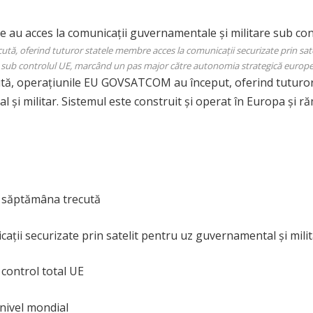
oferind tuturor statele membre acces la comunicații securizate prin sateli
sub controlul UE, marcând un pas major către autonomia strategică european
ută, operațiunile EU GOVSATCOM au început, oferind tuturor
l și militar. Sistemul este construit și operat în Europa și 
 săptămâna trecută
ții securizate prin satelit pentru uz guvernamental și mili
 control total UE
 nivel mondial