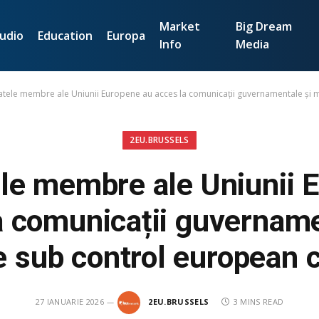
Market
Big Dream
udio
Education
Europa
Info
Media
atele membre ale Uniunii Europene au acces la comunicații guvernamentale și 
2EU.BRUSSELS
ele membre ale Uniunii 
a comunicații guvername
re sub control european 
27 IANUARIE 2026
2EU.BRUSSELS
3 MINS READ