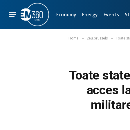
Economy
Energy
Events
St
Home
2eu.brussels
Toate st
»
»
Toate stat
acces l
milita