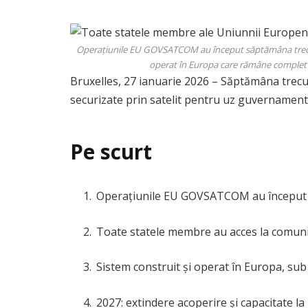
Operațiunile EU GOVSATCOM au început săptămâna trecută, 
operat în Europa care rămâne complet 
Bruxelles, 27 ianuarie 2026 – Săptămâna trec
securizate prin satelit pentru uz guvernamenta
Pe scurt
Operațiunile EU GOVSATCOM au început
Toate statele membre au acces la comunica
Sistem construit și operat în Europa, sub
2027: extindere acoperire și capacitate la