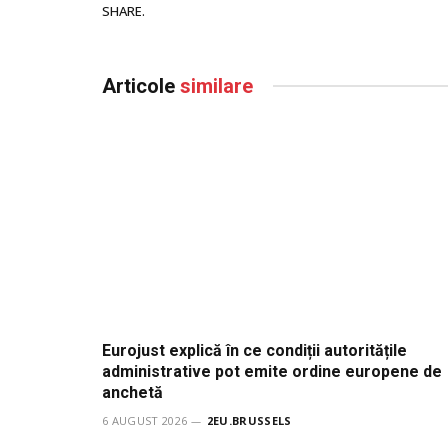
SHARE.
Articole
similare
Eurojust explică în ce condiții autoritățile
administrative pot emite ordine europene de
anchetă
6 AUGUST 2026
2EU.BRUSSELS