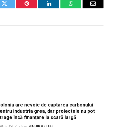
ok
Twitter
Pinterest
LinkedIn
WhatsApp
Email
olonia are nevoie de captarea carbonului
entru industria grea, dar proiectele nu pot
trage încă finanțare la scară largă
 AUGUST 2026
2EU.BRUSSELS