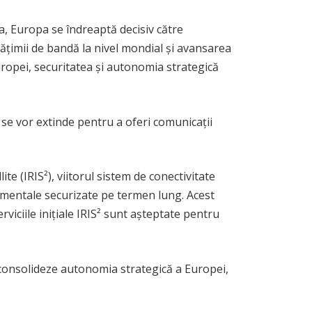
, Europa se îndreaptă decisiv către
lățimii de bandă la nivel mondial și avansarea
Europei, securitatea și autonomia strategică
 se vor extinde pentru a oferi comunicații
te (IRIS²), viitorul sistem de conectivitate
namentale securizate pe termen lung. Acest
rviciile inițiale IRIS² sunt așteptate pentru
 consolideze autonomia strategică a Europei,