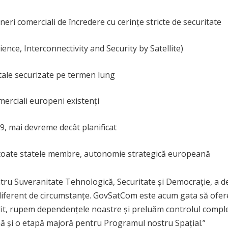
neri comerciali de încredere cu cerințe stricte de securitate
ience, Interconnectivity and Security by Satellite)
ale securizate pe termen lung
omerciali europeni existenți
29, mai devreme decât planificat
u toate statele membre, autonomie strategică europeană
ru Suveranitate Tehnologică, Securitate și Democrație, a de
diferent de circumstanțe. GovSatCom este acum gata să ofere 
telit, rupem dependențele noastre și preluăm controlul compl
ă și o etapă majoră pentru Programul nostru Spațial.”