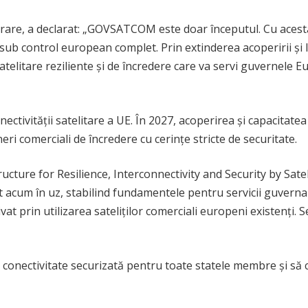
ărare, a declarat: „GOVSATCOM este doar începutul. Cu acesta
 sub control european complet. Prin extinderea acoperirii și 
atelitare reziliente și de încredere care va servi guvernele 
ctivității satelitare a UE. În 2027, acoperirea și capacitatea
neri comerciali de încredere cu cerințe stricte de securitate.
ture for Resilience, Interconnectivity and Security by Satelli
unt acum în uz, stabilind fundamentele pentru servicii guver
at prin utilizarea sateliților comerciali europeni existenți. Se
 conectivitate securizată pentru toate statele membre și să