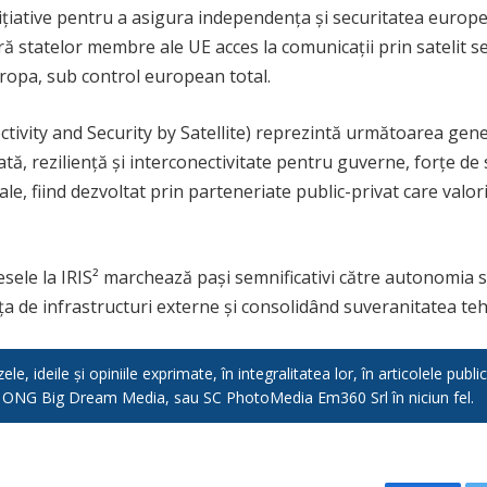
țiative pentru a asigura independența și securitatea europea
 statelor membre ale UE acces la comunicații prin satelit 
Europa, sub control european total.
ectivity and Security by Satellite) reprezintă următoarea gen
tă, reziliență și interconectivitate pentru guverne, forțe de 
, fiind dezvoltat prin parteneriate public-privat care valorif
e la IRIS² marchează pași semnificativi către autonomia st
a de infrastructuri externe și consolidând suveranitatea te
e, ideile și opiniile exprimate, în integralitatea lor, în articolele pub
, ONG Big Dream Media, sau SC PhotoMedia Em360 Srl în niciun fel.