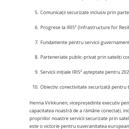
Comunicații securizate inclusiv prin parte
Progrese la IRIS² (Infrastructure for Resil
Fundamente pentru servicii guvernament
Parteneriate public-privat prin sateliți c
Servicii inițiale IRIS² așteptate pentru 20
Obiectiv: conectivitate securizată pentr
Henna Virkkunen, vicepreședinte executiv pent
capacitatea noastră de a rămâne conectați, in
propriilor noastre servicii securizate prin sa
este o victorie pentru suveranitatea european