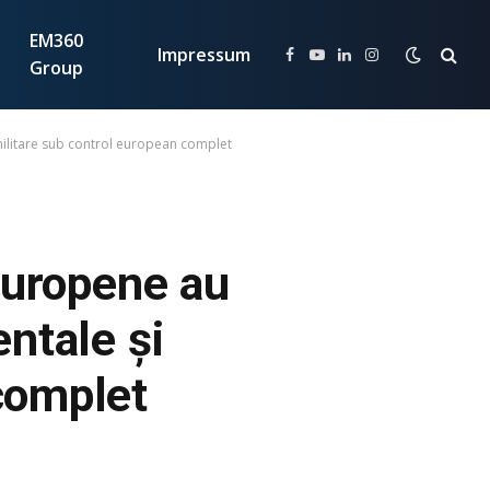
EM360
Impressum
Facebook
YouTube
LinkedIn
Instagram
Group
militare sub control european complet
Europene au
ntale și
complet