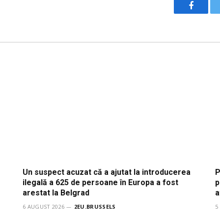
Facebo
Un suspect acuzat că a ajutat la introducerea
P
ilegală a 625 de persoane în Europa a fost
p
arestat la Belgrad
a
6 AUGUST 2026
2EU.BRUSSELS
5