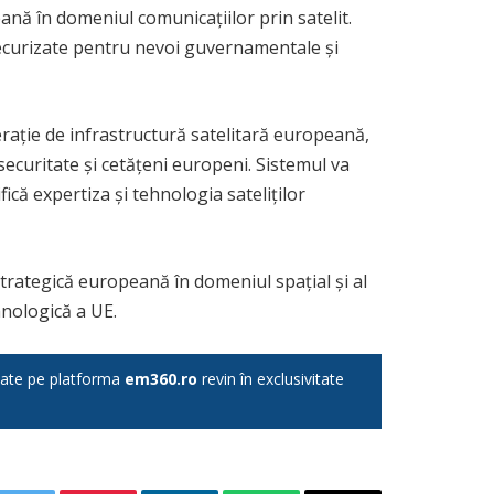
nă în domeniul comunicațiilor prin satelit.
securizate pentru nevoi guvernamentale și
erație de infrastructură satelitară europeană,
securitate și cetățeni europeni. Sistemul va
ică expertiza și tehnologia sateliților
rategică europeană în domeniul spațial și al
hnologică a UE.
licate pe platforma
em360.ro
revin în exclusivitate