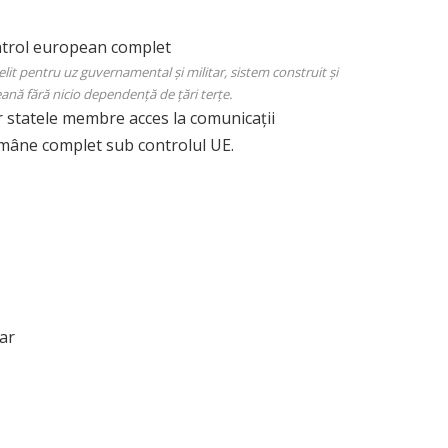
t pentru uz guvernamental și militar, sistem construit și
ă fără nicio dependență de țări terțe.
 statele membre acces la comunicații
rămâne complet sub controlul UE.
tar