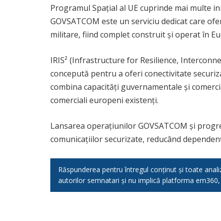
Programul Spațial al UE cuprinde mai multe ini
GOVSATCOM este un serviciu dedicat care oferă
militare, fiind complet construit și operat în 
IRIS² (Infrastructure for Resilience, Interconn
concepută pentru a oferi conectivitate securiza
combina capacități guvernamentale și comerciale
comerciali europeni existenți.
Lansarea operațiunilor GOVSATCOM și progresel
comunicațiilor securizate, reducând dependenț
Răspunderea pentru întregul conținut și toate analizel
autorilor semnatari și nu implică platforma em360