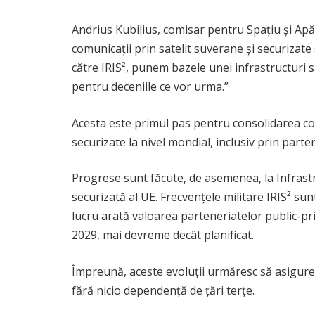
Andrius Kubilius, comisar pentru Spațiu și Ap
comunicații prin satelit suverane și securizate
către IRIS², punem bazele unei infrastructuri s
pentru deceniile ce vor urma.”
Acesta este primul pas pentru consolidarea cone
securizate la nivel mondial, inclusiv prin parte
Progrese sunt făcute, de asemenea, la Infrastruc
securizată al UE. Frecvențele militare IRIS² s
lucru arată valoarea parteneriatelor public-priv
2029, mai devreme decât planificat.
Împreună, aceste evoluții urmăresc să asigure
fără nicio dependență de țări terțe.