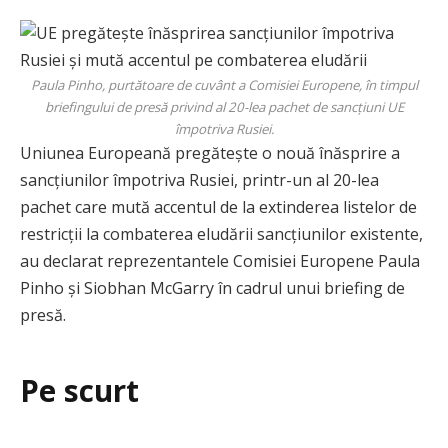
Paula Pinho, purtătoare de cuvânt a Comisiei Europene, în timpul
briefingului de presă privind al 20-lea pachet de sancțiuni UE
împotriva Rusiei.
Uniunea Europeană pregătește o nouă înăsprire a
sancțiunilor împotriva Rusiei, printr-un al 20-lea
pachet care mută accentul de la extinderea listelor de
restricții la combaterea eludării sancțiunilor existente,
au declarat reprezentantele Comisiei Europene Paula
Pinho și Siobhan McGarry în cadrul unui briefing de
presă.
Pe scurt