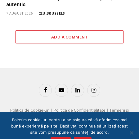
autentic
7 AUGUST 2026
2EU.BRUSSELS
ADD A COMMENT
Facebook
YouTube
LinkedIn
Instagram
Politica de Cookie-uri
|
Politica de Confidențialitate
|
Termeni și
Condiții
Folosim cookie-uri pentru a ne asigura că vă oferim cea mai
bună experiență pe site. Dacă veți continua să utilizați acest
Copyright © 2025 EM360 Group
site vom presupune că sunteți de acord.