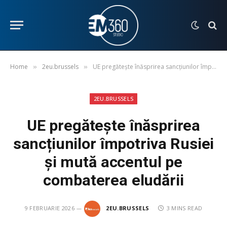
Home
2eu.brussels
UE pregătește înăsprirea sancțiunilor împotriva Rusiei și mută accentul pe combaterea eludării
»
»
2EU.BRUSSELS
UE pregătește înăsprirea
sancțiunilor împotriva Rusiei
și mută accentul pe
combaterea eludării
9 FEBRUARIE 2026
2EU.BRUSSELS
3 MINS READ