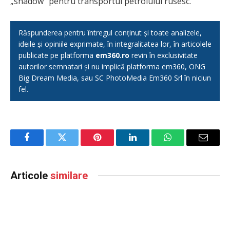
„shadow” pentru transportul petrolului rusesc.
Răspunderea pentru întregul conținut și toate analizele,
ideile și opiniile exprimate, în integralitatea lor, în articolele
publicate pe platforma
em360.ro
revin în exclusivitate
autorilor semnatari și nu implică platforma em360, ONG
Big Dream Media, sau SC PhotoMedia Em360 Srl în niciun
fel.
Facebook
Twitter
Pinterest
LinkedIn
WhatsApp
Email
Articole
similare