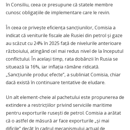
în Consiliu, ceea ce presupune că statele membre
cunosc obligațiile de implementare care le revin.
În ceea ce privește eficiența sancțiunilor, Comisia a
indicat că veniturile fiscale ale Rusiei din petrol și gaze
au scăzut cu 24% în 2025 față de nivelurile anterioare
războiului, atingând cel mai redus nivel de la începutul
conflictului. În același timp, rata dobânzii în Rusia se
situează la 16%, iar inflația rămâne ridicată.
„Sancțiunile produc efecte”, a subliniat Comisia, chiar
dacă există în continuare tentative de eludare.
Un alt element-cheie al pachetului este propunerea de
extindere a restricțiilor privind serviciile maritime
pentru exporturile rusești de petrol. Comisia a arătat
că o astfel de măsură ar face exporturile „și mai
dificile” decât în cadrul mecanismului actual de