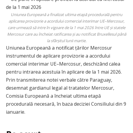
Uniunea Europeană a finalizat ultima etapă procedurală pentru
aplicarea provizorie a acordului comercial interimar UE–Mercosur,
care urmează să intre în vigoare de la 1 mai 2026 între UE și statele
Mercosur care au încheiat ratificarea și au notificat Bruxellesul până
la sfârșitul lunii martie.
Uniunea Europeană a notificat țărilor Mercosur
instrumentul de aplicare provizorie a acordului
comercial interimar UE–Mercosur, deschizând calea
pentru intrarea acestuia în aplicare de la 1 mai 2026.
Prin transmiterea notei verbale către Paraguay,
desemnat gardianul legal al tratatelor Mercosur,
Comisia Europeană a încheiat ultima etapă
procedurală necesară, în baza deciziei Consiliului din 9
ianuarie.