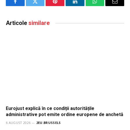
Facebook
Twitter
Pinterest
LinkedIn
WhatsApp
Email
Articole
similare
Eurojust explică în ce condiții autoritățile
administrative pot emite ordine europene de anchetă
6 AUGUST 2026
2EU.BRUSSELS