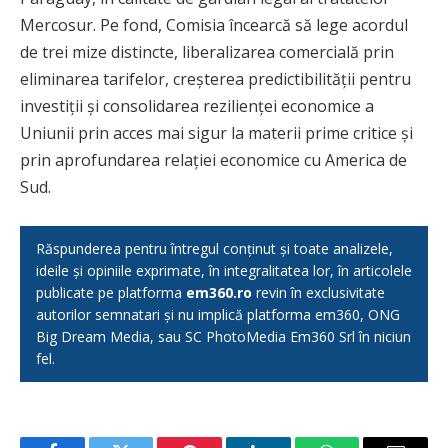
Mercosur. Pe fond, Comisia încearcă să lege acordul
de trei mize distincte, liberalizarea comercială prin
eliminarea tarifelor, creșterea predictibilității pentru
investiții și consolidarea rezilienței economice a
Uniunii prin acces mai sigur la materii prime critice și
prin aprofundarea relației economice cu America de
Sud.
Răspunderea pentru întregul conținut și toate analizele,
ideile și opiniile exprimate, în integralitatea lor, în articolele
publicate pe platforma
em360.ro
revin în exclusivitate
autorilor semnatari și nu implică platforma em360, ONG
Big Dream Media, sau SC PhotoMedia Em360 Srl în niciun
fel.