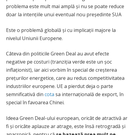
problema este mult mai amplă și nu se poate reduce
doar la intențiile unui eventual nou președinte SUA
Este o problemă globală și cu implicații majore la
nivelul Uniunii Europene.
Câteva din politicile Green Deal au avut efecte
negative pe costuri (tranziția verde este un șoc
inflaționist), iar aici vorbim în special de creșterea
prețurilor energetice, care au redus competitivitatea
industriilor europene. UE a pierdut deja o parte
semnificativă din
cota
sa internațională de export, în
special în favoarea Chinei.
Ideea Green Deal-ului european, oricât de atractivă ar
fi și oricâte aplauze ar atrage, este însă retrogradă și
anacronică, pentru că
se bazează prea mult pe