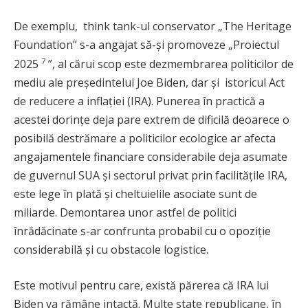
De exemplu, think tank-ul conservator „The Heritage
Foundation” s-a angajat să-și promoveze „Proiectul
7
2025
”, al cărui scop este dezmembrarea politicilor de
mediu ale președintelui Joe Biden, dar și istoricul Act
de reducere a inflației (IRA). Punerea în practică a
acestei dorințe deja pare extrem de dificilă deoarece o
posibilă destrămare a politicilor ecologice ar afecta
angajamentele financiare considerabile deja asumate
de guvernul SUA și sectorul privat prin facilitățile IRA,
este lege în plată și cheltuielile asociate sunt de
miliarde. Demontarea unor astfel de politici
înrădăcinate s-ar confrunta probabil cu o opoziție
considerabilă și cu obstacole logistice.
Este motivul pentru care, există părerea că IRA lui
Biden va rămâne intactă. Multe state republicane, în