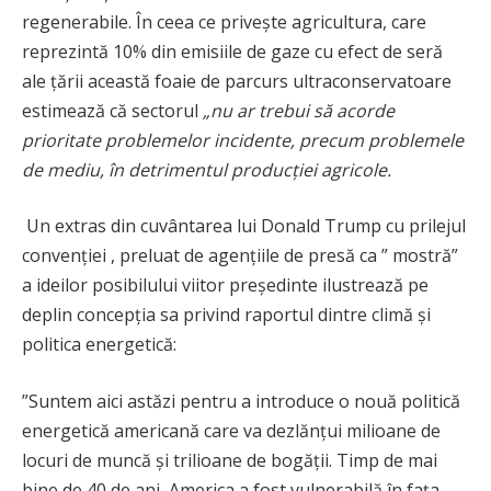
regenerabile. În ceea ce privește agricultura, care
reprezintă 10% din emisiile de gaze cu efect de seră
ale țării această foaie de parcurs ultraconservatoare
estimează că sectorul
„nu ar trebui să acorde
prioritate problemelor incidente, precum problemele
de mediu, în detrimentul producției agricole.
Un extras din cuvântarea lui Donald Trump cu prilejul
convenției , preluat de agențiile de presă ca ” mostră”
a ideilor posibilului viitor președinte ilustrează pe
deplin concepția sa privind raportul dintre climă și
politica energetică:
”Suntem aici astăzi pentru a introduce o nouă politică
energetică americană care va dezlănțui milioane de
locuri de muncă și trilioane de bogății. Timp de mai
bine de 40 de ani, America a fost vulnerabilă în fața