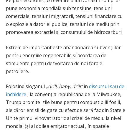
Pe plan economic, o revenire a lui Donald Trump ar
pune economia mondială sub tensiune: tensiuni
comerciale, tensiuni migratorii, tensiuni financiare cu
o explozie a datoriei publice, tensiuni de mediu prin
promovarea extracției și consumului de hidrocarburi.
Extrem de important este abandonarea subvențiilor
pentru energiile regenerabile și acordarea de
stimulente pentru dezvoltarea de noi foraje
petroliere.
Folosind sloganul
„drill, baby, drill”
în
discursul său de
închidere
, la convenția republicană de la Milwaukee,
Trump promite zile bune pentru combustibilii fosili,
ale căror emisii de gaze cu efect de seră fac din Statele
Unite primul vinovat istoric al crizei de mediu la nivel
mondial (și al doilea emițător actual , în spatele