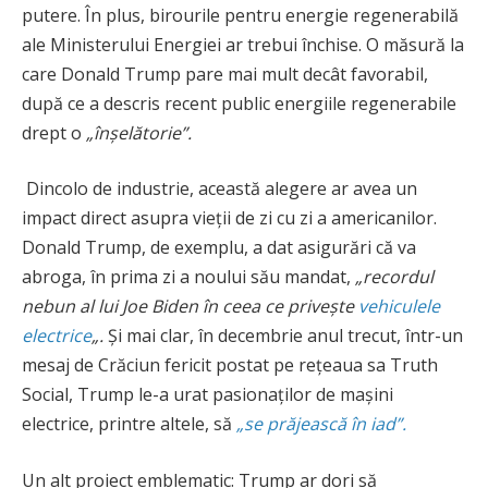
putere. În plus, birourile pentru energie regenerabilă
ale Ministerului Energiei ar trebui închise. O măsură la
care Donald Trump pare mai mult decât favorabil,
după ce a descris recent public energiile regenerabile
drept o
„înșelătorie”.
Dincolo de industrie, această alegere ar avea un
impact direct asupra vieții de zi cu zi a americanilor.
Donald Trump, de exemplu, a dat asigurări că va
abroga, în prima zi a noului său mandat,
„recordul
nebun al lui Joe Biden în ceea ce privește
vehiculele
electrice
„.
Și mai clar, în decembrie anul trecut, într-un
mesaj de Crăciun fericit postat pe rețeaua sa Truth
Social, Trump le-a urat pasionaților de mașini
electrice, printre altele, să
„se prăjească în iad”.
Un alt proiect emblematic: Trump ar dori să