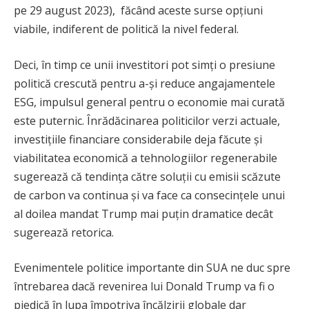
pe 29 august 2023), făcând aceste surse opțiuni
viabile, indiferent de politică la nivel federal.
Deci, în timp ce unii investitori pot simți o presiune
politică crescută pentru a-și reduce angajamentele
ESG, impulsul general pentru o economie mai curată
este puternic. Înrădăcinarea politicilor verzi actuale,
investițiile financiare considerabile deja făcute și
viabilitatea economică a tehnologiilor regenerabile
sugerează că tendința către soluții cu emisii scăzute
de carbon va continua și va face ca consecințele unui
al doilea mandat Trump mai puțin dramatice decât
sugerează retorica.
Evenimentele politice importante din SUA ne duc spre
întrebarea dacă revenirea lui Donald Trump va fi o
piedică în lupa împotriva încălzirii globale dar