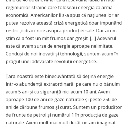
regimurilor străine care foloseau energia ca armă
economică. Americanilor li s-a spus că națiunea lor ar
putea rezolva această criză energetică doar impunând
restricții draconice asupra producției sale. Dar acum
știm că a fost un mit frumos dar greșit. […] Adevărul
este că avem surse de energie aproape nelimitate.
Conduși de noi inovații și tehnologii, suntem acum în
pragul unei adevărate revoluții energetice.
Țara noastră este binecuvântată să dețină energie
într-o abundență extraordinară, pe care nu o bănuim
acum 5 ani și cu siguranță nici acum 10 ani. Avem
aproape 100 de ani de gaze naturale și peste 250 de
ani de cărbune frumos și curat. Suntem un producător
de frunte de petrol și numărul 1 în producția de gaze
naturale. Avem mult mai mult decât ne-am imaginat