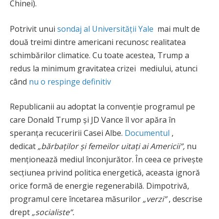
Chinei).
Potrivit unui
sondaj al Universității Yale
mai mult de
două treimi dintre americani recunosc realitatea
schimbărilor climatice. Cu toate acestea, Trump a
redus la minimum gravitatea crizei mediului, atunci
când
nu o respinge definitiv
Republicanii au adoptat la convenție programul pe
care Donald Trump și JD Vance îl vor apăra în
speranța recuceririi Casei Albe.
Documentul
,
dedicat
„bărbaților și femeilor uitați ai Americii”,
nu
menționează mediul înconjurător. În ceea ce privește
secțiunea privind politica energetică, aceasta ignoră
orice formă de energie regenerabilă. Dimpotrivă,
programul cere încetarea măsurilor
„verzi”
, descrise
drept
„socialiste”.