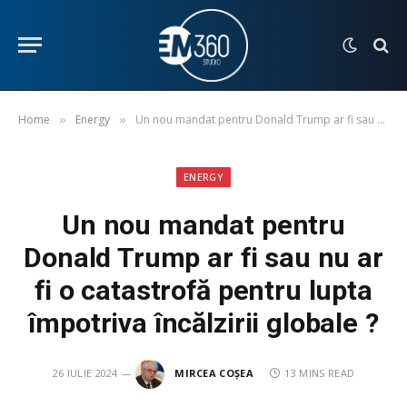
Home
Energy
Un nou mandat pentru Donald Trump ar fi sau nu ar fi o catastrofă pentru lupta împotriva încălzirii globale ?
»
»
ENERGY
Un nou mandat pentru
Donald Trump ar fi sau nu ar
fi o catastrofă pentru lupta
împotriva încălzirii globale ?
26 IULIE 2024
MIRCEA COȘEA
13 MINS READ