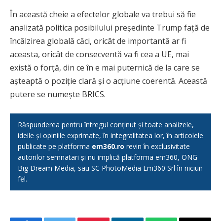
În această cheie a efectelor globale va trebui să fie
analizată politica posibilului președinte Trump față de
încălzirea globală căci, oricât de importantă ar fi
aceasta, oricât de consecventă va fi cea a UE, mai
există o forță, din ce în e mai puternică de la care se
așteaptă o poziție clară și o acțiune coerentă. Această
putere se numește BRICS.
Răspunderea pentru întregul conținut și toate analizele,
ideile și opiniile exprimate, în integralitatea lor, în articolele
publicate pe platforma
em360.ro
revin în exclusivitate
autorilor semnatari și nu implică platforma em360, ONG
Big Dream Media, sau SC PhotoMedia Em360 Srl în niciun
fel.