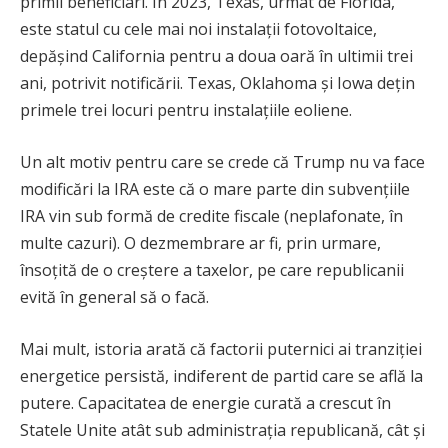
primii beneficiari. În 2023, Texas, urmat de Florida,
este statul cu cele mai noi instalații fotovoltaice,
depășind California pentru a doua oară în ultimii trei
ani, potrivit notificării. Texas, Oklahoma și Iowa dețin
primele trei locuri pentru instalațiile eoliene.
Un alt motiv pentru care se crede că Trump nu va face
modificări la IRA este că o mare parte din subvențiile
IRA vin sub formă de credite fiscale (neplafonate, în
multe cazuri). O dezmembrare ar fi, prin urmare,
însoțită de o creștere a taxelor, pe care republicanii
evită în general să o facă.
Mai mult, istoria arată că factorii puternici ai tranziției
energetice persistă, indiferent de partid care se află la
putere. Capacitatea de energie curată a crescut în
Statele Unite atât sub administrația republicană, cât și