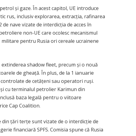
trol și gaze. În acest capitol, UE introduce
 rus, inclusiv explorarea, extracția, rafinarea
2 de nave vizate de interdicția de acces în
ză petroliere non-UE care ocolesc mecanismul
 militare pentru Rusia ori cereale ucrainene
a extinderea shadow fleet, precum și o nouă
toarele de gheață. În plus, de la 1 ianuarie
i controlate de cetățeni sau operatori ruși.
și cu terminalul petrolier Karimun din
inclusă baza legală pentru o viitoare
rice Cap Coalition.
 din țări terțe sunt vizate de o interdicție de
agerie financiară SPFS. Comisia spune că Rusia