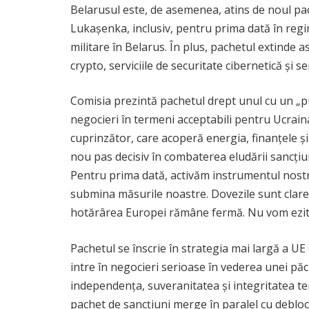
Belarusul este, de asemenea, atins de noul pach
Lukașenka, inclusiv, pentru prima dată în regim
militare în Belarus. În plus, pachetul extinde a
crypto, serviciile de securitate cibernetică și s
Comisia prezintă pachetul drept unul cu un „p
negocieri în termeni acceptabili pentru Ucrain
cuprinzător, care acoperă energia, finanțele și 
nou pas decisiv în combaterea eludării sancțiuni
Pentru prima dată, activăm instrumentul nostru
submina măsurile noastre. Dovezile sunt clare: 
hotărârea Europei rămâne fermă. Nu vom ezita ș
Pachetul se înscrie în strategia mai largă a U
intre în negocieri serioase în vederea unei păci 
independența, suveranitatea și integritatea teri
pachet de sancțiuni merge în paralel cu deblo