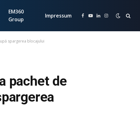
EM360
Impressum
Facebook
YouTube
LinkedIn
Instagram
Group
după spargerea blocajului
a pachet de
spargerea