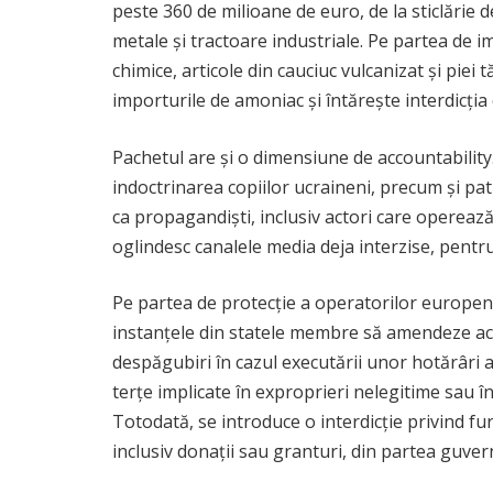
peste 360 de milioane de euro, de la sticlărie 
metale și tractoare industriale. Pe partea de i
chimice, articole din cauciuc vulcanizat și piei
importurile de amoniac și întărește interdicția d
Pachetul are și o dimensiune de accountability.
indoctrinarea copiilor ucraineni, precum și p
ca propagandiști, inclusiv actori care operează 
oglindesc canalele media deja interzise, pentru
Pe partea de protecție a operatorilor europeni,
instanțele din statele membre să amendeze acto
despăgubiri în cazul executării unor hotărâri ab
terțe implicate în exproprieri nelegitime sau î
Totodată, se introduce o interdicție privind fur
inclusiv donații sau granturi, din partea guvern