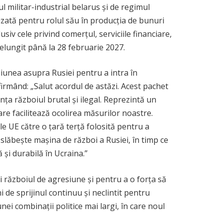
l militar-industrial belarus și de regimul
izată pentru rolul său în producția de bunuri
siv cele privind comerțul, serviciile financiare,
prelungit până la 28 februarie 2027.
iunea asupra Rusiei pentru a intra în
irmând: „Salut acordul de astăzi. Acest pachet
nța războiul brutal și ilegal. Reprezintă un
care facilitează ocolirea măsurilor noastre.
e UE către o țară terță folosită pentru a
slăbește mașina de război a Rusiei, în timp ce
și durabilă în Ucraina.”
i războiul de agresiune și pentru a o forța să
i de sprijinul continuu și neclintit pentru
nei combinații politice mai largi, în care noul