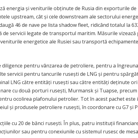
energia și veniturile obținute de Rusia din exporturile de pe
le upstream, cât și cele downstream ale sectorului energetic
daugă 46 de nave pe lista shadow fleet, ridicând totalul la 63
rgă de servicii legate de transportul maritim. Măsurile vizea
n veniturile energetice ale Rusiei sau transportă echipamente
ue diligence pentru vânzarea de petroliere, pentru a îngreun
alte servicii pentru tancurile rusești de LNG și pentru spărgă
rminal LNG către entități rusești sau către entități deținute or
ționare cu două porturi rusești, Murmansk și Tuapse, precum 
ntru ocolirea plafonului petrolier. Tot în acest pachet este 
ițeiul și produsele petroliere rusești, în coordonare cu G7 și P
le cu 20 de bănci rusești. În plus, patru instituții financiare
ncțiunilor sau pentru conexiunile cu sistemul rusesc de mes