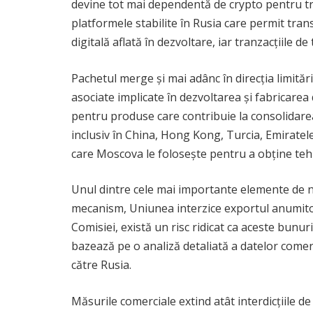
devine tot mai dependentă de crypto pentru tran
platformele stabilite în Rusia care permit tran
digitală aflată în dezvoltare, iar tranzacțiile 
Pachetul merge și mai adânc în direcția limităr
asociate implicate în dezvoltarea și fabricarea 
pentru produse care contribuie la consolidarea 
inclusiv în China, Hong Kong, Turcia, Emirate
care Moscova le folosește pentru a obține tehn
Unul dintre cele mai importante elemente de no
mecanism, Uniunea interzice exportul anumito
Comisiei, există un risc ridicat ca aceste bunur
bazează pe o analiză detaliată a datelor comer
către Rusia.
Măsurile comerciale extind atât interdicțiile de