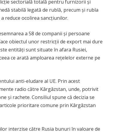
ție sectorială totală pentru furnizorii și
onedă stabilă legată de rublă, precum și rubla
 a reduce ocolirea sancțiunilor.
ă desemnarea a 58 de companii și persoane
face obiectul unor restricții de export mai dure
e entități sunt situate în afara Rusiei,
 ceea ce arată amploarea rețelelor externe pe
tului anti-eludare al UE. Prin acest
ente radio către Kârgâzstan, unde, potrivit
one și rachete. Consiliul spune că decizia se
e articole prioritare comune prin Kârgâzstan
ilor interzise către Rusia bunuri în valoare de