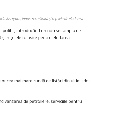
lusiv crypto, industria militară și rețelele de eludare a
j politic, introducând un nou set amplu de
ă și rețelele folosite pentru eludarea
ept cea mai mare rundă de listări din ultimii doi
nd vânzarea de petroliere, serviciile pentru