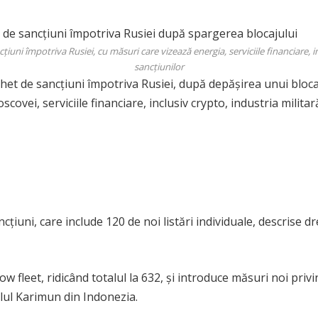
i împotriva Rusiei, cu măsuri care vizează energia, serviciile financiare, inc
sancțiunilor
het de sancțiuni împotriva Rusiei, după depășirea unui bloca
covei, serviciile financiare, inclusiv crypto, industria militar
cțiuni, care include 120 de noi listări individuale, descrise dr
 fleet, ridicând totalul la 632, și introduce măsuri noi privi
lul Karimun din Indonezia.