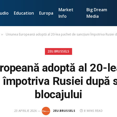
Market
Big Dream
udio
Education
Europa
Info
Media
Uniunea Europeană adoptă al 20-lea pachet de sancțiuni împotriva Rusiei 
»
2EU.BRUSSELS
ropeană adoptă al 20-le
i împotriva Rusiei după 
blocajului
23 APRILIE 2026
2EU.BRUSSELS
8 MINS READ