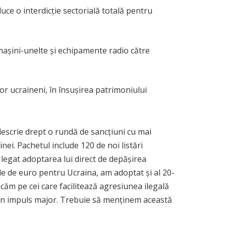
oduce o interdicție sectorială totală pentru
așini-unelte și echipamente radio către
lor ucraineni, în însușirea patrimoniului
descrie drept o rundă de sancțiuni cu mai
ei. Pachetul include 120 de noi listări
a legat adoptarea lui direct de depășirea
rde de euro pentru Ucraina, am adoptat și al 20-
ocăm pe cei care facilitează agresiunea ilegală
e un impuls major. Trebuie să menținem această