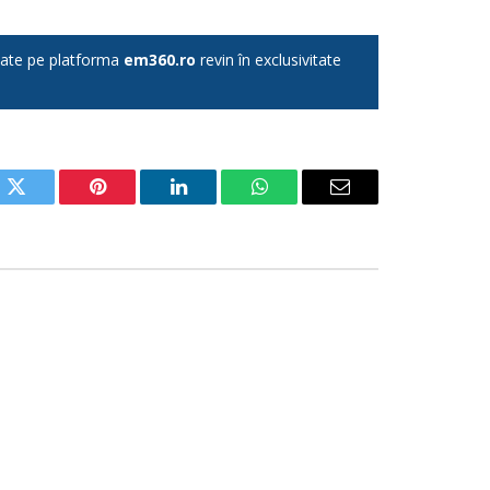
licate pe platforma
em360.ro
revin în exclusivitate
ok
Twitter
Pinterest
LinkedIn
WhatsApp
Email