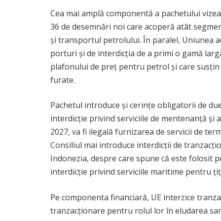
Cea mai amplă componentă a pachetului vizează 
36 de desemnări noi care acoperă atât segmente
și transportul petrolului. În paralel, Uniunea a
porturi și de interdicția de a primi o gamă la
plafonului de preț pentru petrol și care susți
furate.
Pachetul introduce și cerințe obligatorii de d
interdicție privind serviciile de mentenanță și 
2027, va fi ilegală furnizarea de servicii de te
Consiliul mai introduce interdicții de tranzac
Indonezia, despre care spune că este folosit pe
interdicție privind serviciile maritime pentru ț
Pe componenta financiară, UE interzice tranzacții
tranzacționare pentru rolul lor în eludarea sa