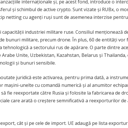
zacțiile internaționale și, pe acest fond, introduce o interdic
sferul și schimbul de active crypto. Sunt vizate și RUBx, o m
de tip netting cu agenți ruși sunt de asemenea interzise pentru
ii capacității industriei militare ruse. Consiliul menționeaz
de bunuri militare, precum drone. În plus, 60 de entități vor 
tehnologică a sectorului rus de apărare. O parte dintre acest
le Arabe Unite, Uzbekistan, Kazahstan, Belarus și Thailanda,
ologii și bunuri sensibile.
utate juridică este activarea, pentru prima dată, a instrumen
r mașini-unelte cu comandă numerică și al anumitor echipam
i să fie reexportate către Rusia și folosite la fabricarea de dr
ciale care arată o creștere semnificativă a reexporturilor d
 export, cât și pe cele de import. UE adaugă pe lista exportur