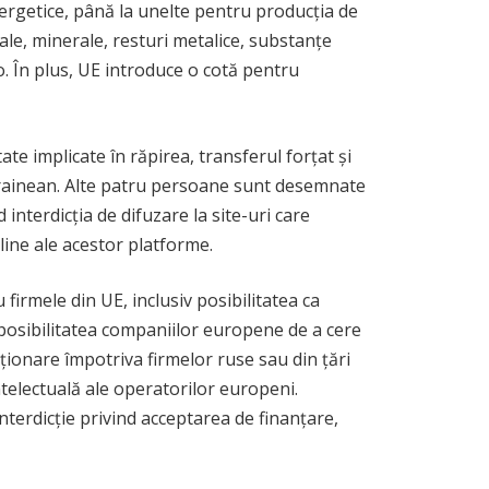
energetice, până la unelte pentru producția de
ale, minerale, resturi metalice, substanțe
ro. În plus, UE introduce o cotă pentru
te implicate în răpirea, transferul forțat și
ucrainean. Alte patru persoane sunt desemnate
interdicția de difuzare la site-uri care
nline ale acestor platforme.
firmele din UE, inclusiv posibilitatea ca
 posibilitatea companiilor europene de a cere
cționare împotriva firmelor ruse sau din țări
ntelectuală ale operatorilor europeni.
interdicție privind acceptarea de finanțare,