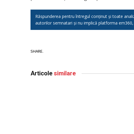
Răspunderea pentru întregul conținut și toate analizel
autorilor semnatari și nu implică platforma em360
SHARE.
Articole
similare