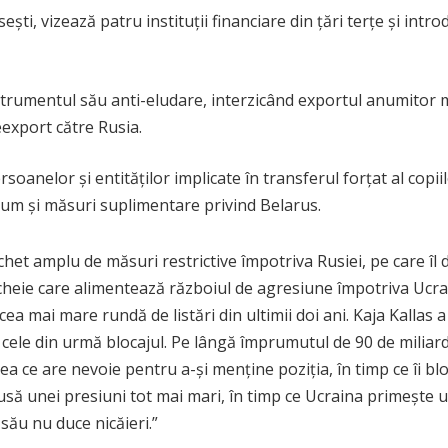
ești, vizează patru instituții financiare din țări terțe și intr
trumentul său anti-eludare, interzicând exportul anumitor m
eexport către Rusia.
soanelor și entităților implicate în transferul forțat al copii
cum și măsuri suplimentare privind Belarus.
et amplu de măsuri restrictive împotriva Rusiei, pe care îl 
cheie care alimentează războiul de agresiune împotriva Ucrain
cea mai mare rundă de listări din ultimii doi ani. Kaja Kallas 
în cele din urmă blocajul. Pe lângă împrumutul de 90 de milia
ea ce are nevoie pentru a-și menține poziția, în timp ce îi bl
pusă unei presiuni tot mai mari, în timp ce Ucraina primeșt
său nu duce nicăieri.”