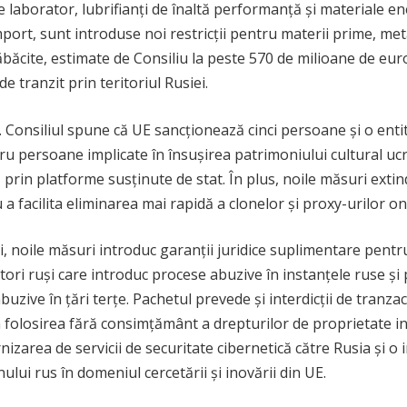
de laborator, lubrifianți de înaltă performanță și materiale 
mport, sunt introduse noi restricții pentru materii prime, met
 tăbăcite, estimate de Consiliu la peste 570 de milioane de eu
e tranzit prin teritoriul Rusiei.
 Consiliul spune că UE sancționează cinci persoane și o entita
atru persoane implicate în însușirea patrimoniului cultural 
prin platforme susținute de stat. În plus, noile măsuri extind 
 a facilita eliminarea mai rapidă a clonelor și proxy-urilor o
 noile măsuri introduc garanții juridice suplimentare pentru 
ri ruși care introduc procese abuzive în instanțele ruse și
uzive în țări terțe. Pachetul prevede și interdicții de tranza
n folosirea fără consimțământ a drepturilor de proprietate i
nizarea de servicii de securitate cibernetică către Rusia și o 
ului rus în domeniul cercetării și inovării din UE.