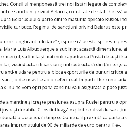
et. Consiliul menționează trei noi listări legate de complexu
ul de sancțiuni privind Belarus, o entitate de stat chineză v
supra Belarusului o parte dintre măsurile aplicate Rusiei, inclu
erviciile turistice. Regimul de sancțiuni privind Belarus este 
uternic unghi anti-eludare” și spune că acesta sporește pres
a. Maria Luís Albuquerque a subliniat această dimensiune, af
comerțul, va limita și mai mult capacitatea Rusiei de a-și fina
lor, vizând actori financiari și infrastructură din țări terțe 
 anti-eludare pentru a bloca exporturile de bunuri critice al
sancțiunile noastre au un efect real. Impactul lor cumulativ 
i nu ne vom opri până când nu va fi asigurată o pace justă 
E de a menține și crește presiunea asupra Rusiei pentru a opr
juste și durabile. Consiliul leagă explicit noul val de sancțiun
torială a Ucrainei, în timp ce Comisia îl prezintă ca parte a u
carea împrumutului de 90 de miliarde de euro pentru Kiev.