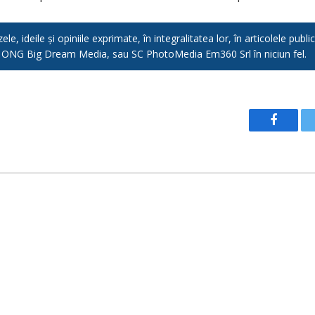
e, ideile și opiniile exprimate, în integralitatea lor, în articolele pub
, ONG Big Dream Media, sau SC PhotoMedia Em360 Srl în niciun fel.
Facebo