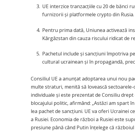
UE interzice tranzacțiile cu 20 de bănci rus
furnizorii și platformele crypto din Rusia.
Pentru prima dată, Uniunea activează ins
Kârgâzstan din cauza riscului ridicat de r
Pachetul include și sancțiuni împotriva per
cultural ucrainean și în propagandă, pre
Consiliul UE a anunțat adoptarea unui nou pach
multe straturi, menită să lovească sectoarele-
individuale și este prezentat de Consiliu drept 
blocajului politic, afirmând: „Astăzi am spart 
lea pachet de sancțiuni. UE va oferi Ucrainei ce
a Rusiei. Economia de război a Rusiei este su
presiune până când Putin înțelege că războiul 