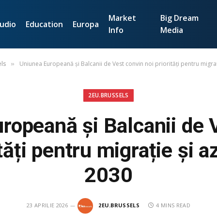
Market
Big Dream
udio
Education
Europa
Info
Media
ls
Uniunea Europeană și Balcanii de Vest convin noi priorități pentru migraț
»
2EU.BRUSSELS
ropeană și Balcanii de 
tăți pentru migrație și a
2030
23 APRILIE 2026
2EU.BRUSSELS
4 MINS READ