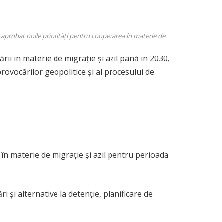
 aprobat noile priorități pentru cooperarea în materie de
ii în materie de migrație și azil până în 2030,
rovocărilor geopolitice și al procesului de
 în materie de migrație și azil pentru perioada
i și alternative la detenție, planificare de