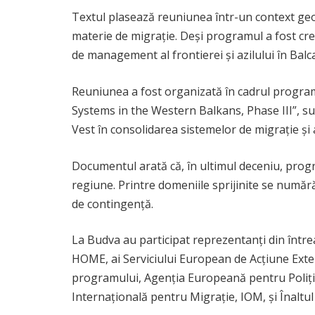
Textul plasează reuniunea într-un context geopo
materie de migrație. Deși programul a fost cr
de management al frontierei și azilului în Balc
Reuniunea a fost organizată în cadrul progra
Systems in the Western Balkans, Phase III”, su
Vest în consolidarea sistemelor de migrație și 
Documentul arată că, în ultimul deceniu, progra
regiune. Printre domeniile sprijinite se numără i
de contingență.
La Budva au participat reprezentanți din între
HOME, ai Serviciului European de Acțiune Extern
programului, Agenția Europeană pentru Poliția
Internațională pentru Migrație, IOM, și Înalt