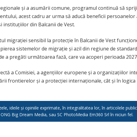
egionale și a asumării comune, programul continuă să spriji
entului, acest cadru ar urma să aducă beneficii persoanelor a
instituțiilor din Balcanii de Vest.
migrației sensibil la protecție în Balcanii de Vest funcțion
pierea sistemelor de migrație și azil din regiune de standar
i de a pregăti următoarea fază, care va acoperi perioada 202
irectă a Comisiei, a agențiilor europene și a organizațiilor i
ării frontierelor și a protecției internaționale, cât și în logi
e, ideile și opiniile exprimate, în integralitatea lor, în articolele pub
, ONG Big Dream Media, sau SC PhotoMedia Em360 Srl în niciun fel.