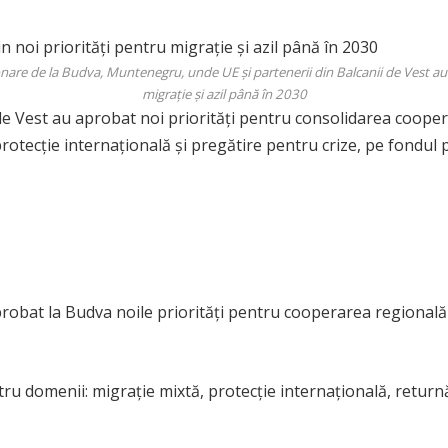
nare de la Budva, Muntenegru, unde UE și partenerii din Balcanii de Vest au
migrație și azil până în 2030
e Vest au aprobat noi priorități pentru consolidarea cooperăr
otecție internațională și pregătire pentru crize, pe fondul p
aprobat la Budva noile priorități pentru cooperarea regională
atru domenii: migrație mixtă, protecție internațională, returnăr