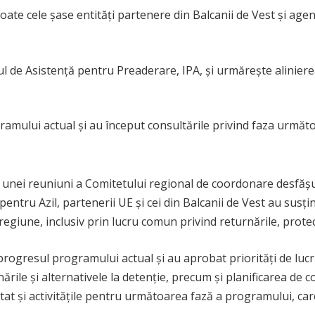
ate cele șase entități partenere din Balcanii de Vest și age
 de Asistență pentru Preaderare, IPA, și urmărește alinierea
gramului actual și au început consultările privind faza urmă
 unei reuniuni a Comitetului regional de coordonare desfășu
entru Azil, partenerii UE și cei din Balcanii de Vest au susți
 regiune, inclusiv prin lucru comun privind returnările, protec
 progresul programului actual și au aprobat priorități de lucr
ările și alternativele la detenție, precum și planificarea de c
eptat și activitățile pentru următoarea fază a programului, c