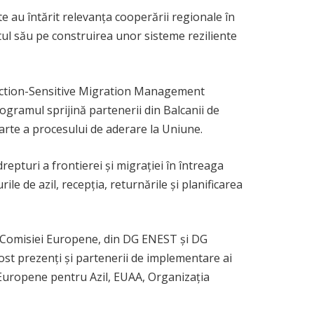
e au întărit relevanța cooperării regionale în
ul său pe construirea unor sisteme reziliente
tection-Sensitive Migration Management
gramul sprijină partenerii din Balcanii de
parte a procesului de aderare la Uniune.
epturi a frontierei și migrației în întreaga
ile de azil, recepția, returnările și planificarea
ai Comisiei Europene, din DG ENEST și DG
fost prezenți și partenerii de implementare ai
 Europene pentru Azil, EUAA, Organizația