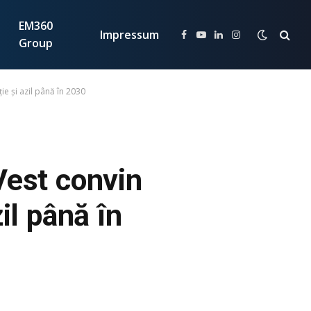
EM360
Impressum
Facebook
YouTube
LinkedIn
Instagram
Group
ie și azil până în 2030
Vest convin
zil până în