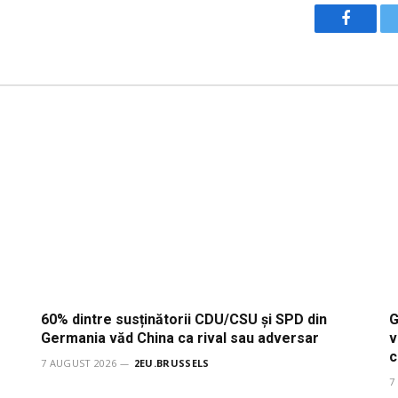
Facebo
60% dintre susținătorii CDU/CSU și SPD din
G
Germania văd China ca rival sau adversar
v
c
7 AUGUST 2026
2EU.BRUSSELS
7