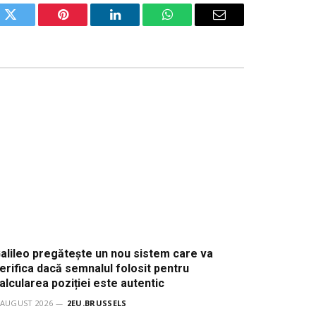
ok
Twitter
Pinterest
LinkedIn
WhatsApp
Email
alileo pregătește un nou sistem care va
erifica dacă semnalul folosit pentru
alcularea poziției este autentic
 AUGUST 2026
2EU.BRUSSELS