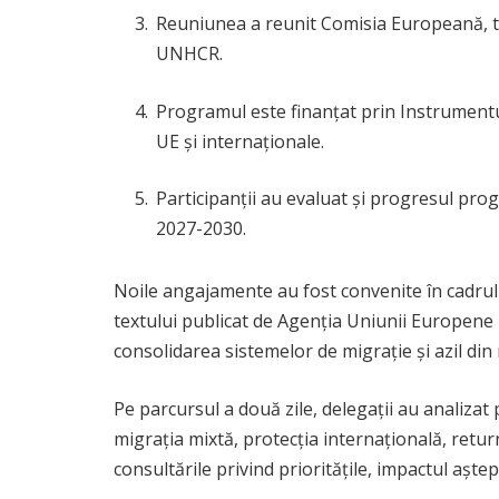
Reuniunea a reunit Comisia Europeană, to
UNHCR.
Programul este finanțat prin Instrumentul
UE și internaționale.
Participanții au evaluat și progresul pro
2027-2030.
Noile angajamente au fost convenite în cadrul
textului publicat de Agenția Uniunii Europene p
consolidarea sistemelor de migrație și azil din
Pe parcursul a două zile, delegații au analizat
migrația mixtă, protecția internațională, return
consultările privind prioritățile, impactul așt