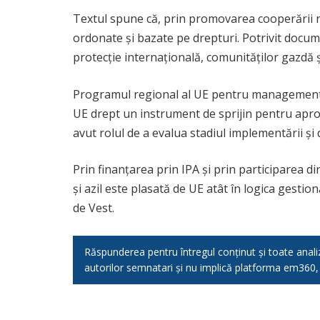
Textul spune că, prin promovarea cooperării r
ordonate și bazate pe drepturi. Potrivit docum
protecție internațională, comunităților gazdă și 
Programul regional al UE pentru managementul 
UE drept un instrument de sprijin pentru apro
avut rolul de a evalua stadiul implementării ș
Prin finanțarea prin IPA și prin participarea d
și azil este plasată de UE atât în logica gestion
de Vest.
Răspunderea pentru întregul conținut și toate analizel
autorilor semnatari și nu implică platforma em360