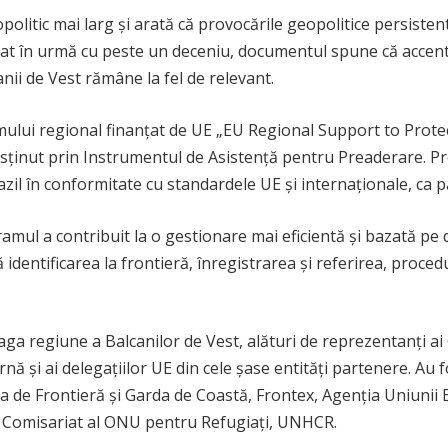
litic mai larg și arată că provocările geopolitice persistent
eat în urmă cu peste un deceniu, documentul spune că accent
anii de Vest rămâne la fel de relevant.
mului regional finanțat de UE „EU Regional Support to Pro
sținut prin Instrumentul de Asistență pentru Preaderare. Pro
azil în conformitate cu standardele UE și internaționale, ca 
mul a contribuit la o gestionare mai eficientă și bazată pe dr
dentificarea la frontieră, înregistrarea și referirea, procedur
aga regiune a Balcanilor de Vest, alături de reprezentanți 
ă și ai delegațiilor UE din cele șase entități partenere. Au 
 de Frontieră și Garda de Coastă, Frontex, Agenția Uniunii
ul Comisariat al ONU pentru Refugiați, UNHCR.