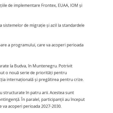
nțiile de implementare Frontex, EUAA, IOM și
 sistemelor de migrație și azil la standardele
toare a programului, care va acoperi perioada
rate la Budva, în Muntenegru. Potrivit
nut o nouă serie de priorități pentru
ția internațională și pregătirea pentru crize.
u structurate în patru arii. Acestea sunt
ontingență. În paralel, participanții au început
are va acoperi perioada 2027-2030.