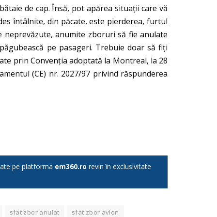
 bătaie de cap. Însă, pot apărea situații care vă
des întâlnite, din păcate, este pierderea, furtul
e neprevăzute, anumite zboruri să fie anulate
despăgubească pe pasageri. Trebuie doar să fiți
tate prin Convenţia adoptată la Montreal, la 28
ulamentul (CE) nr. 2027/97 privind răspunderea
licate pe platforma
em360.ro
revin în exclusivitate
sfat zbor anulat
sfat zbor avion