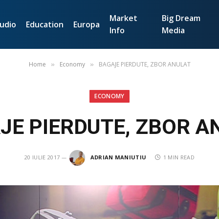
Market
Big Dream
udio
Education
Europa
Info
Media
Home
Economy
BAGAJE PIERDUTE, ZBOR ANULAT
»
»
ECONOMY
JE PIERDUTE, ZBOR A
20 IULIE 2017
ADRIAN MANIUTIU
1 MIN READ