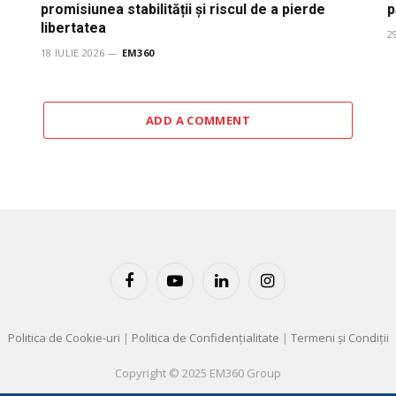
promisiunea stabilității și riscul de a pierde
p
libertatea
2
18 IULIE 2026
EM360
ADD A COMMENT
Facebook
YouTube
LinkedIn
Instagram
Politica de Cookie-uri
|
Politica de Confidențialitate
|
Termeni și Condiții
Copyright © 2025 EM360 Group