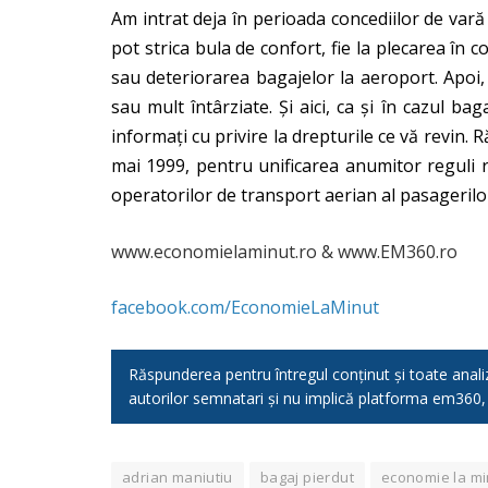
Am intrat deja în perioada concediilor de vară ș
pot strica bula de confort, fie la plecarea în c
sau deteriorarea bagajelor la aeroport. Apoi
sau mult întârziate. Și aici, ca și în cazul b
informați cu privire la drepturile ce vă revin
mai 1999, pentru unificarea anumitor reguli r
operatorilor de transport aerian al pasagerilor
www.economielaminut.ro & www.EM360.ro
facebook.com/EconomieLaMinut
Răspunderea pentru întregul conținut și toate analizel
autorilor semnatari și nu implică platforma em360
adrian maniutiu
bagaj pierdut
economie la mi