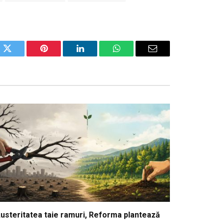
ok
Twitter
Pinterest
LinkedIn
WhatsApp
Email
usteritatea taie ramuri, Reforma plantează