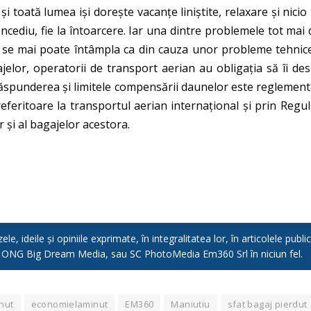
i toată lumea iși dorește vacanțe liniștite, relaxare și nicio
oncediu, fie la întoarcere. Iar una dintre problemele tot mai 
, se mai poate întâmpla ca din cauza unor probleme tehnic
agajelor, operatorii de transport aerian au obligația să îi 
. Răspunderea şi limitele compensării daunelor este reglemen
eferitoare la transportul aerian internaţional și prin Reg
 şi al bagajelor acestora.
e, ideile și opiniile exprimate, în integralitatea lor, în articolele pub
, ONG Big Dream Media, sau SC PhotoMedia Em360 Srl în niciun fel.
nut
economielaminut
EM360
Maniutiu
sfat bagaj pierdut