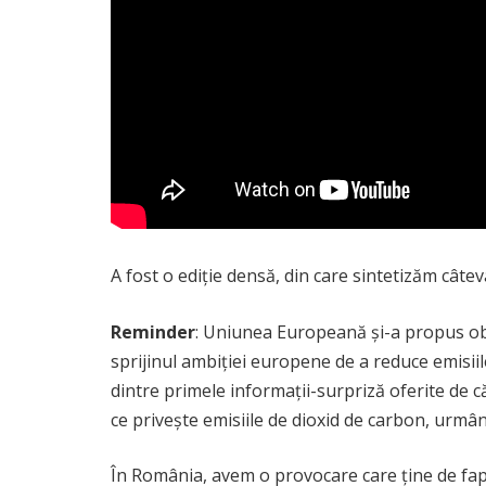
A fost o ediție densă, din care sintetizăm câteva
Reminder
: Uniunea Europeană și-a propus obiec
sprijinul ambiției europene de a reduce emisiil
dintre primele informații-surpriză oferite de c
ce privește emisiile de dioxid de carbon, urmând
În România, avem o provocare care ține de fapt