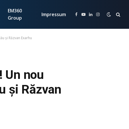
EM360
Impressum
Facebook
YouTube
LinkedIn
Instagram
Group
rău și Răzvan Exarhu
i! Un nou
u și Răzvan