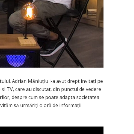
ului. Adrian Măniuțiu i-a avut drept invitați pe
 și TV, care au discutat, din punctul de vedere
murilor, despre cum se poate adapta societatea
nvităm să urmăriți o oră de informații