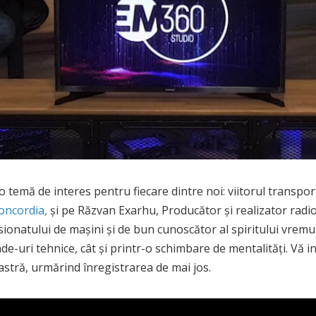
temă de interes pentru fiecare dintre noi: viitorul transport
oncordia,
și pe Răzvan Exarhu, Producător și realizator radio
 pasionatului de mașini și de bun cunoscător al spiritului vre
e-uri tehnice, cât și printr-o schimbare de mentalități. Vă i
astră, urmărind înregistrarea de mai jos.