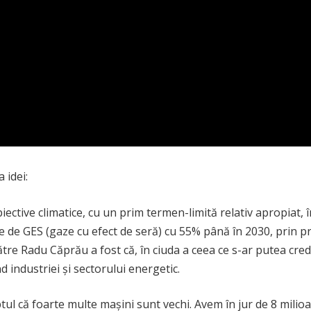
 idei:
tive climatice, cu un prim termen-limită relativ apropiat, în 
e de GES (gaze cu efect de seră) cu 55% până în 2030, prin pr
ătre Radu Căprău a fost că, în ciuda a ceea ce s-ar putea cred
 industriei și sectorului energetic.
ul că foarte multe mașini sunt vechi. Avem în jur de 8 milioa