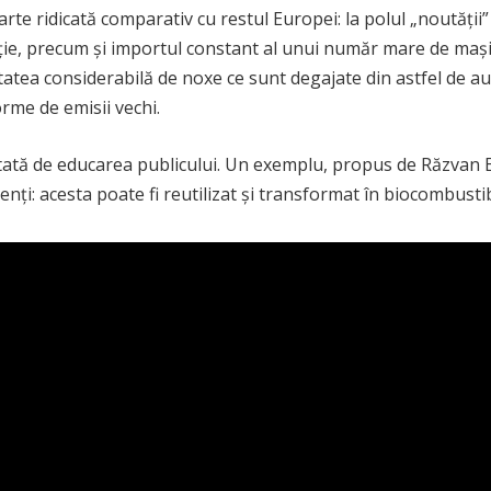
oarte ridicată comparativ cu restul Europei: la polul „noutăț
ație, precum și importul constant al unui număr mare de mași
itatea considerabilă de noxe ce sunt degajate din astfel de
rme de emisii vechi.
tă de educarea publicului. Un exemplu, propus de Răzvan Exa
ți: acesta poate fi reutilizat și transformat în biocombustib