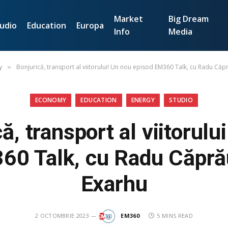
Market
Big Dream
udio
Education
Europa
Info
Media
y
Bonjurică, transport al viitorului! Un nou episod EM360 Talk, cu Radu Căp
»
ECONOMY
EDUCATION
ENERGY
STUDIO
ă, transport al viitorulu
60 Talk, cu Radu Căpră
Exarhu
2 OCTOMBRIE 2023
EM360
5 MINS READ