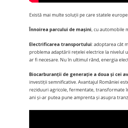
Există mai multe soluții pe care statele europe
Înnoirea parcului de mașini
, cu automobile m
Electrificarea transportului
: adoptarea cât ma
problema adaptării rețelei electrice la nivelul
ar fi necesare. Nu în ultimul rând, energia elec
Biocarburanții de generație a doua și cei a
investiții semnificative. Avantajul României es
reziduuri agricole, fermentate, transformate în 
ani și-ar putea pune amprenta și asupra tranzi