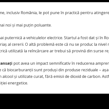
ne, inclusiv România, le pot pune în practică pentru atingere
ai noi și mai puțin poluante.
i puternică a vehiculelor electrice. Startul a fost dat și în Ro
 uriaș al cererii. O altă problemă este că nu se produc la niv
trică utilizată la reîncărcare ar trebui să provină din surse r
vansați
pot avea un impact semnificativ în reducerea amprent
te că biocarburanții sunt produși din produse reziduale – așa 
alcool și utilizate curat, fără emisii de dioxid de carbon. Ast
ției energetice.