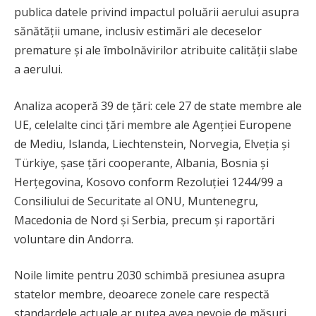
publica datele privind impactul poluării aerului asupra
sănătății umane, inclusiv estimări ale deceselor
premature și ale îmbolnăvirilor atribuite calității slabe
a aerului.
Analiza acoperă 39 de țări: cele 27 de state membre ale
UE, celelalte cinci țări membre ale Agenției Europene
de Mediu, Islanda, Liechtenstein, Norvegia, Elveția și
Türkiye, șase țări cooperante, Albania, Bosnia și
Herțegovina, Kosovo conform Rezoluției 1244/99 a
Consiliului de Securitate al ONU, Muntenegru,
Macedonia de Nord și Serbia, precum și raportări
voluntare din Andorra.
Noile limite pentru 2030 schimbă presiunea asupra
statelor membre, deoarece zonele care respectă
standardele actuale ar putea avea nevoie de măsuri