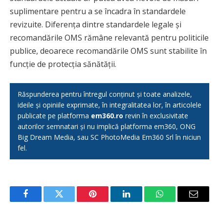
suplimentare pentru a se încadra în standardele
revizuite. Diferența dintre standardele legale și
recomandările OMS rămâne relevantă pentru politicile
publice, deoarece recomandările OMS sunt stabilite în
funcție de protecția sănătății.
Răspunderea pentru întregul conținut și toate analizele,
ideile și opiniile exprimate, în integralitatea lor, în articolele
publicate pe platforma
em360.ro
revin în exclusivitate
autorilor semnatari și nu implică platforma em360, ONG
Big Dream Media, sau SC PhotoMedia Em360 Srl în niciun
fel.
Facebook
Twitter
Pinterest
LinkedIn
WhatsApp
Email