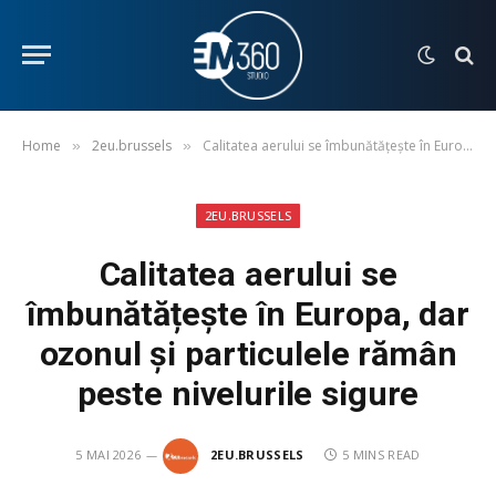
Home
2eu.brussels
Calitatea aerului se îmbunătățește în Europa, dar ozonul și particulele rămân peste nivelurile sigure
»
»
2EU.BRUSSELS
Calitatea aerului se
îmbunătățește în Europa, dar
ozonul și particulele rămân
peste nivelurile sigure
5 MAI 2026
2EU.BRUSSELS
5 MINS READ