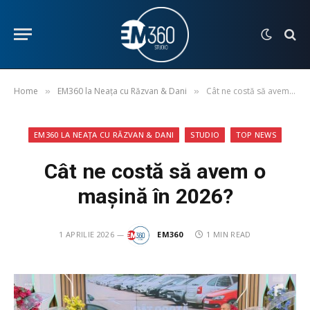
Home
EM360 la Neața cu Răzvan & Dani
Cât ne costă să avem o mașină în 2026?
»
»
EM360 LA NEAȚA CU RĂZVAN & DANI
STUDIO
TOP NEWS
Cât ne costă să avem o
mașină în 2026?
1 APRILIE 2026
EM360
1 MIN READ