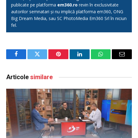
publicate pe platforma
em360.ro
revin în exclusivitate
autorilor semnatari și nu implică platforma em360, ONG
Big Dream Media, sau SC PhotoMedia Em360 Srl în niciun
fel.
Facebook
Twitter
Pinterest
LinkedIn
WhatsApp
Email
Articole
similare