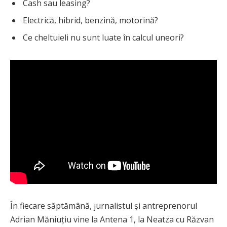
Cash sau leasing?
Electrică, hibrid, benzină, motorină?
Ce cheltuieli nu sunt luate în calcul uneori?
În fiecare săptămână, jurnalistul și antreprenorul
Adrian Măniuțiu vine la Antena 1, la Neatza cu Răzvan