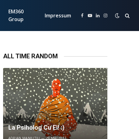
EM360
Impressum
Facebook
YouTube
LinkedIn
Instagram
Group
ALL TIME RANDOM
La Psiholog Cu Ei! :)
ADRIAN MANIUTIU
29 MAI 2017