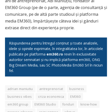
ani de antreprenoriat, Adi Măniuțiu, fondator al
EM360 Group (pe de o parte, agenția de consultanță și
comunicare, pe de altă parte studioul și platforma
media EM360), împărtășește câteva idei și gânduri
extrase direct din experiența proprie.
Răspunderea pentru întregul conținut și toate analizele,
ideile și opiniile exprimate, în integralitatea lor, în articolele
publicate pe platforma
em360.ro
revin în exclusivitate
autorilor semnatari și nu implică platforma em360, ONG
Big Dream Media, sau SC PhotoMedia Em360 Srl în niciun
fel.
adrian maniutiu
antreprenoriat
business
business vibes
criza economica
EM360
em360 group
EM360 Studio
fonduri
know-how