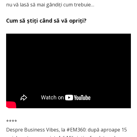
nu vă lasă să mai gândiți cum trebuie…
Cum să știți când să vă opriți?
****
Despre Business Vibes, la #EM360: după aproape 15