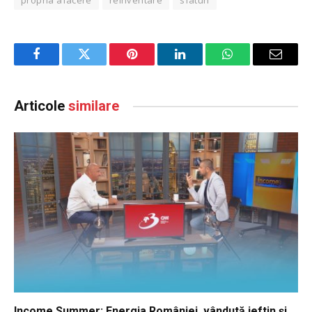
propria afacere
reinventare
sfaturi
Facebook
Twitter
Pinterest
LinkedIn
WhatsApp
Email
Articole
similare
Income Summer: Energia României, vândută ieftin și