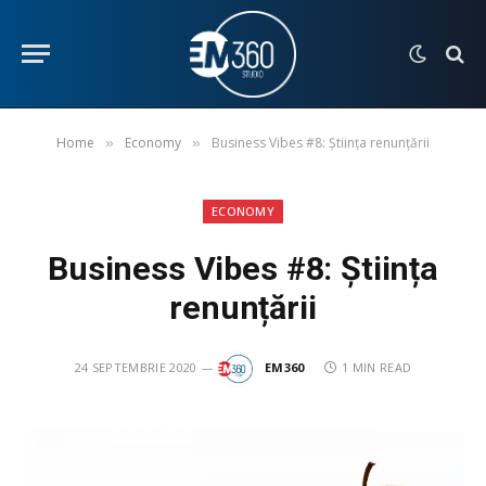
Home
Economy
Business Vibes #8: Știința renunțării
»
»
ECONOMY
Business Vibes #8: Știința
renunțării
24 SEPTEMBRIE 2020
EM360
1 MIN READ