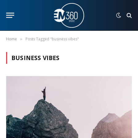
Home
Posts Tagged "business vibes"
»
BUSINESS VIBES