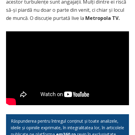
acestor turbulențe sunt angajații. Mulți dintre ei riscă
să-și piardă nu doar o parte din venit, ci chiar și locul
de muncă. O discuție purtată live la
Metropola TV.
Răspunderea pentru întregul conținut și toate analizele,
ideile și opiniile exprimate, în integralitatea lor, în articolele
publicate pe platforma
em360.ro
revin în exclusivitate