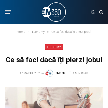
Home
Economy
Ce să faci dacă îți pierzi jobul
»
»
ECONOMY
Ce să faci dacă îți pierzi jobul
17 MARTIE 2021
EM360
1 MIN READ