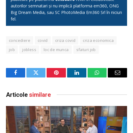
autorilor semnatari și nu implică platforma em360, ONG
Big Dream Media, sau SC PhotoMedia Em360 Srl în niciun
fel.
concediere
covid
criza covid
criza economica
job
jobless
loc de munca
sfaturi job
Facebook
Twitter
Pinterest
LinkedIn
WhatsApp
Email
Articole
similare