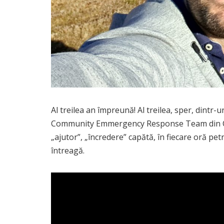
Al treilea an împreună! Al treilea, sper, dintr-
Community Emmergency Response Team din Cluj 
„ajutor”, „încredere” capătă, în fiecare oră pet
întreagă.