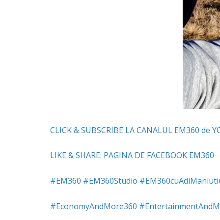
CLICK & SUBSCRIBE LA CANALUL EM360 de 
LIKE & SHARE: PAGINA DE FACEBOOK EM360
#
EM360
#
EM360Studio
#
EM360cuAdiManiuti
#
EconomyAndMore360
#
EntertainmentAndM