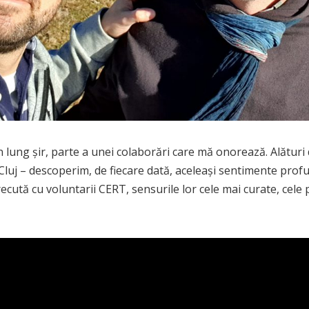
un lung șir, parte a unei colaborări care mă onorează. Alături
– descoperim, de fiecare dată, aceleași sentimente profund
recută cu voluntarii CERT, sensurile lor cele mai curate, cele 