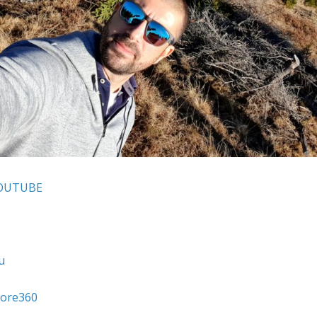
YOUTUBE
u
ore360