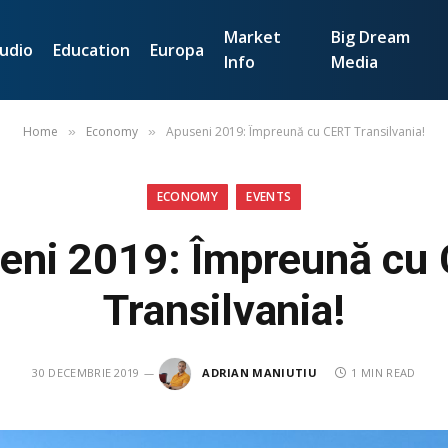
Market
Big Dream
udio
Education
Europa
Info
Media
Home
Economy
Apuseni 2019: Împreună cu CERT Transilvania!
»
»
ECONOMY
EVENTS
eni 2019: Împreună cu
Transilvania!
30 DECEMBRIE 2019
ADRIAN MANIUTIU
1 MIN READ