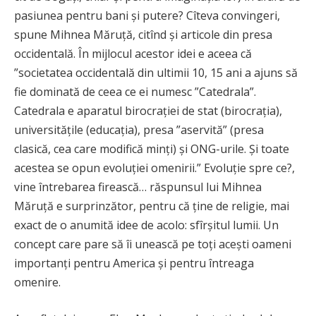
pasiunea pentru bani și putere? Cîteva convingeri,
spune Mihnea Măruță, citînd și articole din presa
occidentală. În mijlocul acestor idei e aceea că
”societatea occidentală din ultimii 10, 15 ani a ajuns să
fie dominată de ceea ce ei numesc ”Catedrala”.
Catedrala e aparatul birocrației de stat (birocrația),
universitățile (educația), presa ”aservită” (presa
clasică, cea care modifică minți) și ONG-urile. Și toate
acestea se opun evoluției omenirii.” Evoluție spre ce?,
vine întrebarea firească… răspunsul lui Mihnea
Măruță e surprinzător, pentru că ține de religie, mai
exact de o anumită idee de acolo: sfîrșitul lumii. Un
concept care pare să îi unească pe toți acești oameni
importanți pentru America și pentru întreaga
omenire.