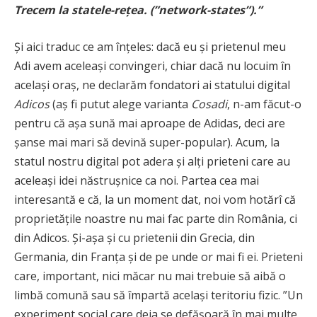
Trecem la statele-rețea. (”network-states”).”
Și aici traduc ce am înțeles: dacă eu și prietenul meu
Adi avem aceleași convingeri, chiar dacă nu locuim în
același oraș, ne declarăm fondatori ai statului digital
Adicos
(aș fi putut alege varianta
Cosadi
, n-am făcut-o
pentru că așa sună mai aproape de Adidas, deci are
șanse mai mari să devină super-popular). Acum, la
statul nostru digital pot adera și alți prieteni care au
aceleași idei năstrușnice ca noi. Partea cea mai
interesantă e că, la un moment dat, noi vom hotărî că
proprietățile noastre nu mai fac parte din România, ci
din Adicos. Și-așa și cu prietenii din Grecia, din
Germania, din Franța și de pe unde or mai fi ei. Prieteni
care, important, nici măcar nu mai trebuie să aibă o
limbă comună sau să împartă același teritoriu fizic. ”Un
experiment social care deja se defășoară în mai multe