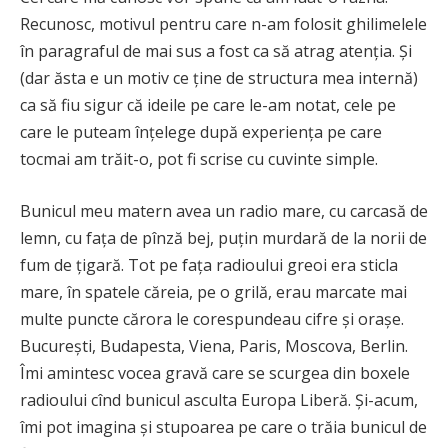
Recunosc, motivul pentru care n-am folosit ghilimelele
în paragraful de mai sus a fost ca să atrag atenția. Și
(dar ăsta e un motiv ce ține de structura mea internă)
ca să fiu sigur că ideile pe care le-am notat, cele pe
care le puteam înțelege după experiența pe care
tocmai am trăit-o, pot fi scrise cu cuvinte simple.
Bunicul meu matern avea un radio mare, cu carcasă de
lemn, cu fața de pînză bej, puțin murdară de la norii de
fum de țigară. Tot pe fața radioului greoi era sticla
mare, în spatele căreia, pe o grilă, erau marcate mai
multe puncte cărora le corespundeau cifre și orașe.
București, Budapesta, Viena, Paris, Moscova, Berlin.
Îmi amintesc vocea gravă care se scurgea din boxele
radioului cînd bunicul asculta Europa Liberă. Și-acum,
îmi pot imagina și stupoarea pe care o trăia bunicul de