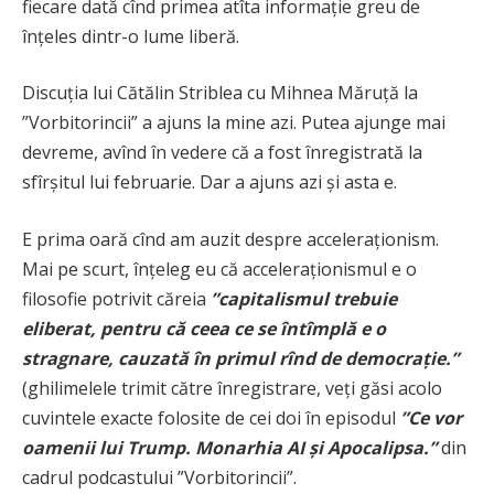
fiecare dată cînd primea atîta informație greu de
înțeles dintr-o lume liberă.
Discuția lui Cătălin Striblea cu Mihnea Măruță la
”Vorbitorincii” a ajuns la mine azi. Putea ajunge mai
devreme, avînd în vedere că a fost înregistrată la
sfîrșitul lui februarie. Dar a ajuns azi și asta e.
E prima oară cînd am auzit despre acceleraționism.
Mai pe scurt, înțeleg eu că acceleraționismul e o
filosofie potrivit căreia
”capitalismul trebuie
eliberat, pentru că ceea ce se întîmplă e o
stragnare, cauzată în primul rînd de democrație.”
(ghilimelele trimit către înregistrare, veți găsi acolo
cuvintele exacte folosite de cei doi în episodul
”Ce vor
oamenii lui Trump. Monarhia AI și Apocalipsa.”
din
cadrul podcastului ”Vorbitorincii”.