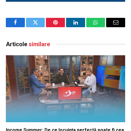
Facebook
Twitter
Pinterest
LinkedIn
WhatsApp
Email
Articole
similare
Income Summer: De ce locuința perfectă poate fi cea