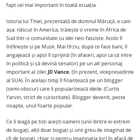
fapt cel mai important în toată ecuația.
Istoria lui Thiel, prezentată de domnul Măruță, e cam
așa: născut în America, trăiește o vreme în Africa de
Sud într-o comunitate cu idei neo-fasciste. Acolo îl
întîlnește și pe Musk. Mai tîrziu, după ce face bani, îl
angajează și apoi îl sprijină (în afaceri, apoi ca să intre
în politică și să devină senator) pe un alt personaj
important al zilei:
JD Vance.
(în prezent, vicepreședinte
al SUA). În același timp îl finanțează pe un blogger
(semi-obscur) care îi popularizează ideile. (Curtis
Yarvin, strict de curiozitate). Blogger devenit, peste
noapte, unul foarte popular.
Ce îi leagă pe toți acești oameni (unii dintre ei extrem
de bogați, alții doar bogați și unii greu de imaginat de
cît de bogați, chiar și pentru imaginația lor) în afară de