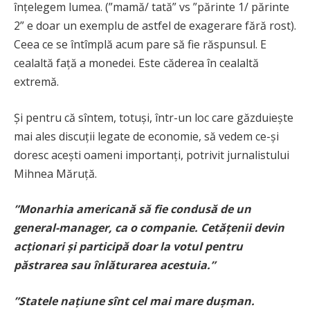
înțelegem lumea. (”mamă/ tată” vs ”părinte 1/ părinte
2” e doar un exemplu de astfel de exagerare fără rost).
Ceea ce se întîmplă acum pare să fie răspunsul. E
cealaltă față a monedei. Este căderea în cealaltă
extremă.
Și pentru că sîntem, totuși, într-un loc care găzduiește
mai ales discuții legate de economie, să vedem ce-și
doresc acești oameni importanți, potrivit jurnalistului
Mihnea Măruță.
”Monarhia americană să fie condusă de un
general-manager, ca o companie. Cetățenii devin
acționari și participă doar la votul pentru
păstrarea sau înlăturarea acestuia.”
”Statele națiune sînt cel mai mare dușman.