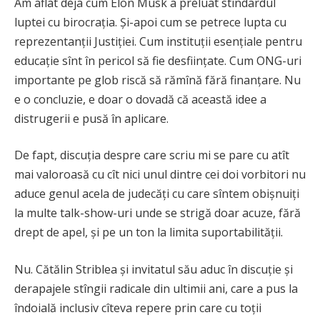
Am aflat deja cum Elon Musk a preluat stindardul
luptei cu birocrația. Și-apoi cum se petrece lupta cu
reprezentanții Justiției. Cum instituții esențiale pentru
educație sînt în pericol să fie desființate. Cum ONG-uri
importante pe glob riscă să rămînă fără finanțare. Nu
e o concluzie, e doar o dovadă că această idee a
distrugerii e pusă în aplicare.
De fapt, discuția despre care scriu mi se pare cu atît
mai valoroasă cu cît nici unul dintre cei doi vorbitori nu
aduce genul acela de judecăți cu care sîntem obișnuiți
la multe talk-show-uri unde se strigă doar acuze, fără
drept de apel, și pe un ton la limita suportabilității.
Nu. Cătălin Striblea și invitatul său aduc în discuție și
derapajele stîngii radicale din ultimii ani, care a pus la
îndoială inclusiv cîteva repere prin care cu toții