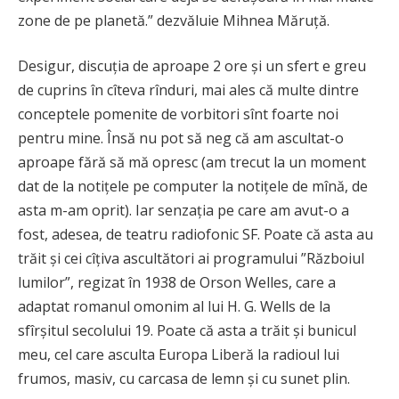
zone de pe planetă.” dezvăluie Mihnea Măruță.
Desigur, discuția de aproape 2 ore și un sfert e greu
de cuprins în cîteva rînduri, mai ales că multe dintre
conceptele pomenite de vorbitori sînt foarte noi
pentru mine. Însă nu pot să neg că am ascultat-o
aproape fără să mă opresc (am trecut la un moment
dat de la notițele pe computer la notițele de mînă, de
asta m-am oprit). Iar senzația pe care am avut-o a
fost, adesea, de teatru radiofonic SF. Poate că asta au
trăit și cei cîțiva ascultători ai programului ”Războiul
lumilor”, regizat în 1938 de Orson Welles, care a
adaptat romanul omonim al lui H. G. Wells de la
sfîrșitul secolului 19. Poate că asta a trăit și bunicul
meu, cel care asculta Europa Liberă la radioul lui
frumos, masiv, cu carcasa de lemn și cu sunet plin.