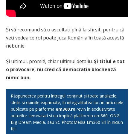
Și vă recomand să o ascultați pînă la sfîrșit, pentru că
veți vedea ce rol poate juca România în toată această
nebunie.
Și ultimul, promit!, chiar ultimul detaliu.
Și titlul e tot
o provocare, nu cred că democrația blochează
nimic bun.
Răspunderea pentru întregul conținut și toate analizele,
ideile și opiniile exprimate, în integralitatea lor, în articolele
publicate pe platforma
em360.ro
revin în exclusivitate
autorilor semnatari și nu implică platforma em360, ONG
Big Dream Media, sau SC PhotoMedia Em360 Srl în niciun
fel.