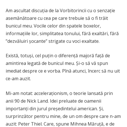
Am ascultat discuția de la Vorbitorincii cu o senzație
asemănătoare cu cea pe care trebuie să o fi trăit
bunicul meu. Vocile celor din spatele boxelor,
informațiile lor, simplitatea tonului, fără exaltări, fără
”dezvăluiri șocante” strigate cu voci exaltate.
Există, totuși, cel puțin o diferență majoră față de
amintirea legată de bunicul meu. Și-o să vă spun
imediat despre ce e vorba. Pînă atunci, încerc să nu uit
ce-am auzit.
Mi-am notat: acceleraționism, o teorie lansată prin
anii 90 de Nick Land. Idei preluate de oamenii
importanți din jurul președintelui american. Și,
surprinzător pentru mine, de un om despre care n-am
auzit: Peter Thiel. Care, spune Mihnea Măruță, e de