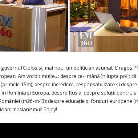
uvernul Cioloș si, mai nou, un politician asumat: Dragoș Pîsl
pean. Am vorbit multe…: despre ce-l mână în lupta politică p
an (primele 15m); despre încredere, responsabilizare și despre
in Romînia și Europa, despre Rusia, despre soluții pentru a 
e României (m26-m43); despre educație și fonduri europene (m
cian: mesianismul! Enjoy!