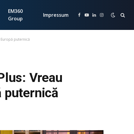
EM360
Impressum
Facebook
YouTube
LinkedIn
Instagram
Group
o Europă puternică
Plus: Vreau
ă puternică