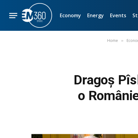
Economy
Energy
Events
St
Home
Econ
»
Dragoș Pîs
o Românie 