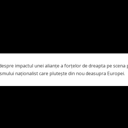
 despre impactul unei alianțe a forțelor de dreapta pe scena 
ismului naționalist care plutește din nou deasupra Europei.