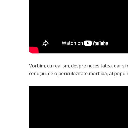
Vorbim, cu realism, despre necesitatea, dar și
cenușiu, de o periculozitate morbidă, al popul