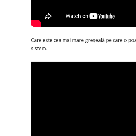
Care este cea mai mare greșeală pe care o poat
sistem.