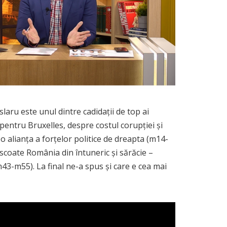
aru este unul dintre cadidații de top ai
entru Bruxelles, despre costul corupției și
 o alianța a forțelor politice de dreapta (m14-
scoate România din întuneric și sărăcie –
43-m55). La final ne-a spus și care e cea mai