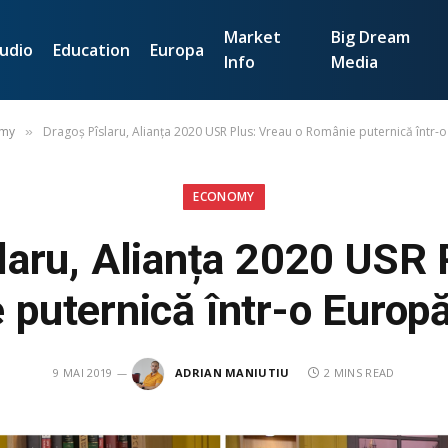
Market
Big Dream
udio
Education
Europa
Info
Media
omy
Dragoș Pîslaru, Alianța 2020 USR Plus: Vreau o Românie puternică într-
»
ECONOMY
laru, Alianța 2020 USR 
puternică într-o Europ
9 MAI 2019
ADRIAN MANIUTIU
2 MINS READ