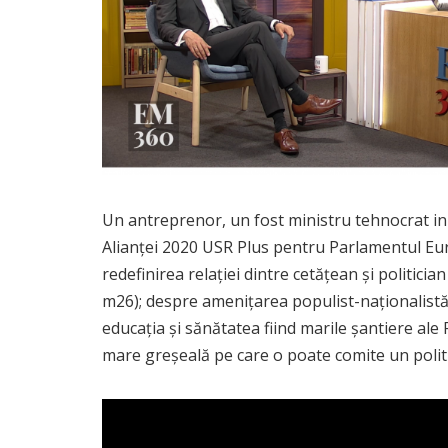
Un antreprenor, un fost ministru tehnocrat in g
Alianței 2020 USR Plus pentru Parlamentul Euro
redefinirea relației dintre cetățean și politici
m26); despre amenițarea populist-naționalistă 
educația și sănătatea fiind marile șantiere al
mare greșeală pe care o poate comite un politi