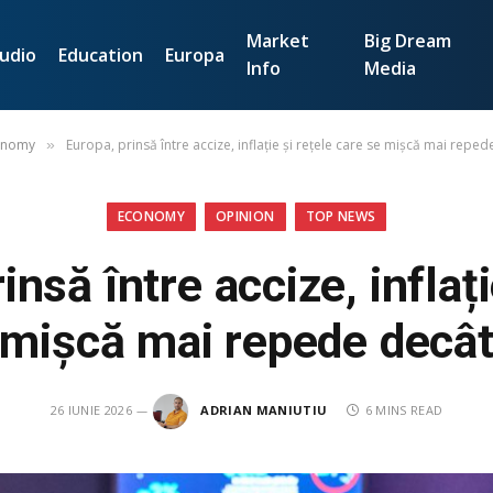
Market
Big Dream
udio
Education
Europa
Info
Media
onomy
Europa, prinsă între accize, inflație și rețele care se mișcă mai reped
»
ECONOMY
OPINION
TOP NEWS
insă între accize, inflați
 mișcă mai repede decât 
26 IUNIE 2026
ADRIAN MANIUTIU
6 MINS READ