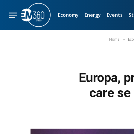
Economy
Energy
Events
St
Home
Ec
»
Europa, pr
care se