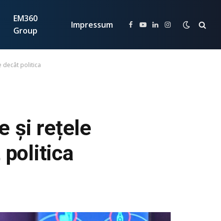
EM360
Impressum
Facebook
YouTube
LinkedIn
Instagram
Group
e decât politica
e și rețele
politica