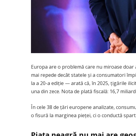
Europa are o problemă care nu miroase doar a fu
mai repede decât statele și a consumatori împ
la a 20-a ediție — arată că, în 2025, țigările 
una din zece. Nota de plată fiscală: 16,7 miliar
În cele 38 de țări europene analizate, consumul i
o fisură la marginea pieței, ci o conductă spar
Piața neagră nu mai are geog