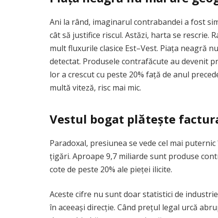
Ani la rând, imaginarul contrabandei a fost sim
cât să justifice riscul. Astăzi, harta se rescri
mult fluxurile clasice Est–Vest. Piața neagră n
detectat. Produsele contrafăcute au devenit prin
lor a crescut cu peste 20% față de anul preceden
multă viteză, risc mai mic.
Vestul bogat plătește factur
Paradoxal, presiunea se vede cel mai puternic î
țigări. Aproape 9,7 miliarde sunt produse con
cote de peste 20% ale pieței ilicite.
Aceste cifre nu sunt doar statistici de industrie
în aceeași direcție. Când prețul legal urcă abru