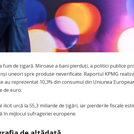
m de țigară. Miroase a bani pierduți, a politici publice pros
inși uneori spre produse neverificate. Raportul KPMG realiz
ilicite au reprezentat 10,3% din consumul din Uniunea European
de de euro.
licit urcă la 55,3 miliarde de țigări, iar pierderile fiscale e
tă în mijlocul sufrageriei europene.
rafia de altădată