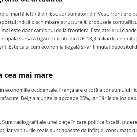
plu: marfă ieftină din Est, consumatori din Vest, frontiere pe
e. Raportul indică o schimbare structurală: produsele contrafăcu
u mai este doar camionul de la frontieră. Este atelierul cland
cipala sursă a țigărilor ilicite din UE: 18,3 miliarde de unităț
t. Este ca și cum economia ilegală și-ar fi mutat depozitul din
a cea mai mare
n economiile occidentale. Franța are o cotă a consumului ilici
trafăcute. Belgia ajunge la aproape 25%, iar Țările de Jos 
. Sunt radiografii ale unei piețe în care politica fiscală, put
pt, iar veniturile reale sunt apăsate de inflație, consumatoru