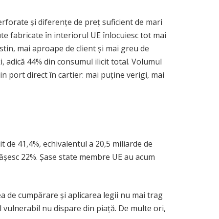
rforate și diferențe de preț suficient de mari
te fabricate în interiorul UE înlocuiesc tot mai
estin, mai aproape de client și mai greu de
i, adică 44% din consumul ilicit total. Volumul
 port direct în cartier: mai puține verigi, mai
t de 41,4%, echivalentul a 20,5 miliarde de
depășesc 22%. Șase state membre UE au acum
erea de cumpărare și aplicarea legii nu mai trag
l vulnerabil nu dispare din piață. De multe ori,