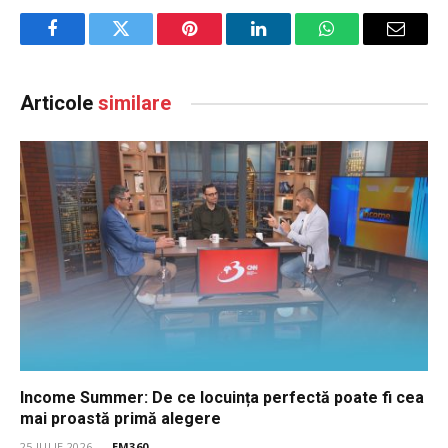
Facebook
Twitter
Pinterest
LinkedIn
WhatsApp
Email
Articole
similare
Income Summer: De ce locuința perfectă poate fi cea
mai proastă primă alegere
25 IULIE 2026
EM360