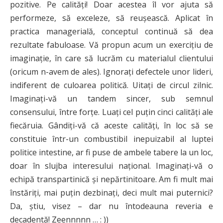
pozitive. Pe calităţi! Doar acestea îl vor ajuta să
performeze, să exceleze, să reuşească. Aplicat în
practica managerială, conceptul continuă să dea
rezultate fabuloase. Vă propun acum un exerciţiu de
imaginaţie, în care să lucrăm cu materialul clientului
(oricum n-avem de ales). Ignoraţi defectele unor lideri,
indiferent de culoarea politică. Uitaţi de circul zilnic.
Imaginaţi-vă un tandem sincer, sub semnul
consensului, între forțe. Luaţi cel puţin cinci calităţi ale
fiecăruia. Gândiţi-vă că aceste calităţi, în loc să se
constituie într-un combustibil inepuizabil al luptei
politice intestine, ar fi puse de ambele tabere la un loc,
doar în slujba interesului naţional. Imaginaţi-vă o
echipă transpartinică şi nepărtinitoare. Am fi mult mai
înstăriţi, mai puţin dezbinaţi, deci mult mai puternici?
Da, știu, visez – dar nu întodeauna reveria e
decadentă! Zeennnnn … : ))