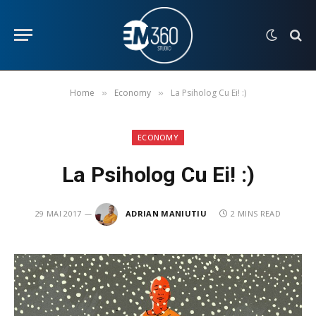
Home
Economy
La Psiholog Cu Ei! :)
»
»
ECONOMY
La Psiholog Cu Ei! :)
29 MAI 2017
ADRIAN MANIUTIU
2 MINS READ