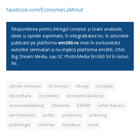
facebook.com/EconomieLaMinut
Răspunderea pentru întregul conținut și toate analizele,
ideile și opiniile exprimate, în integralitatea lor, în articolele
publicate pe platforma
em360.ro
revin în exclusivitate
autorilor semnatari și nu implică platforma em360, ONG
Big Dream Media, sau SC PhotoMedia Em360 Srl în niciun
fel.
adrian maniutiu
birocrație
blocaj
corupție
dezvoltare
economie
economie la minut
economielaminut
eficienta
EM360
Lehel Kovacs
performanta
politic
politicieni
psiholog
psihologie
reforma
România
venit