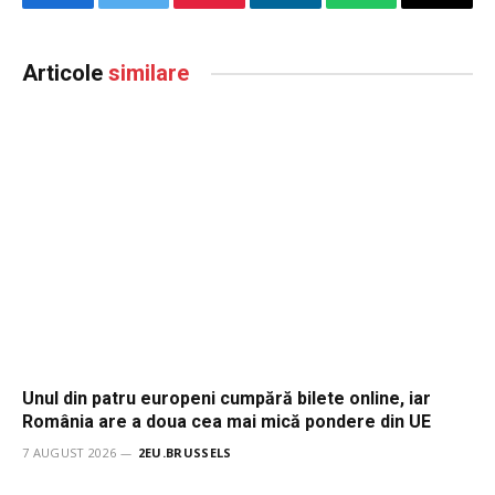
Facebook
Twitter
Pinterest
LinkedIn
WhatsApp
Email
Articole
similare
Unul din patru europeni cumpără bilete online, iar
România are a doua cea mai mică pondere din UE
7 AUGUST 2026
2EU.BRUSSELS