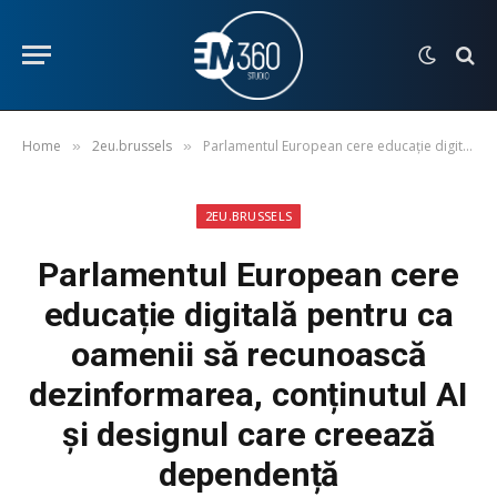
Home
2eu.brussels
Parlamentul European cere educație digitală pentru ca oamenii să recunoască dezinformarea, conținutul AI și designul care creează dependență
»
»
2EU.BRUSSELS
Parlamentul European cere
educație digitală pentru ca
oamenii să recunoască
dezinformarea, conținutul AI
și designul care creează
dependență