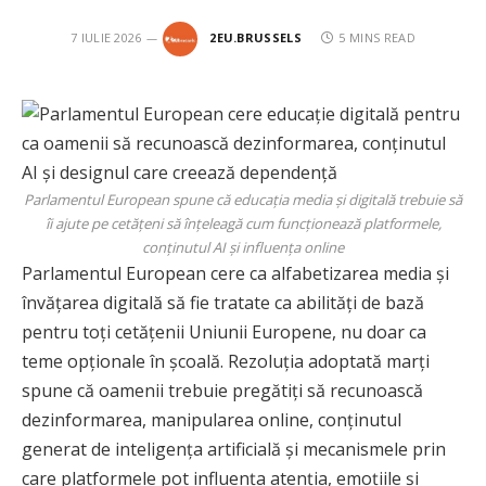
7 IULIE 2026
2EU.BRUSSELS
5 MINS READ
Parlamentul European spune că educația media și digitală trebuie să
îi ajute pe cetățeni să înțeleagă cum funcționează platformele,
conținutul AI și influența online
Parlamentul European cere ca alfabetizarea media și
învățarea digitală să fie tratate ca abilități de bază
pentru toți cetățenii Uniunii Europene, nu doar ca
teme opționale în școală. Rezoluția adoptată marți
spune că oamenii trebuie pregătiți să recunoască
dezinformarea, manipularea online, conținutul
generat de inteligența artificială și mecanismele prin
care platformele pot influența atenția, emoțiile și