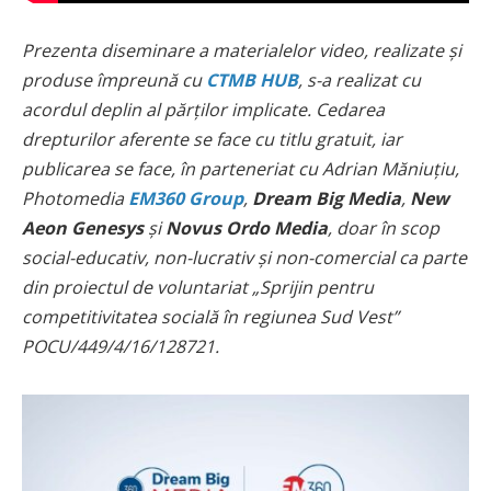
Prezenta diseminare a materialelor video, realizate și
produse împreună cu
CTMB HUB
, s-a realizat cu
acordul deplin al părților implicate. Cedarea
drepturilor aferente se face cu titlu gratuit, iar
publicarea se face, în parteneriat cu Adrian Măniuțiu,
Photomedia
EM360 Group
,
Dream Big Media
,
New
Aeon Genesys
și
Novus Ordo Media
, doar în scop
social-educativ, non-lucrativ și non-comercial ca parte
din proiectul de voluntariat „Sprijin pentru
competitivitatea socială în regiunea Sud Vest”
POCU/449/4/16/128721.