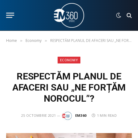
Home
Economy
RESPECTĂM PLANUL DE AFACERI SAU „NE FORȚĂM NOROCUL”?
»
»
ECONOMY
RESPECTĂM PLANUL DE
AFACERI SAU „NE FORȚĂM
NOROCUL”?
25 OCTOMBRIE 2021
EM360
1 MIN READ