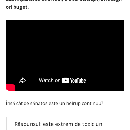
ori buget.
Însă cât de sănătos este un heirup continuu?
Răspunsul: este extrem de toxic un