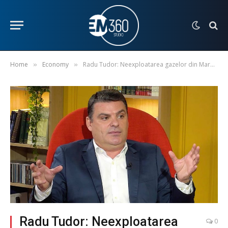
Home
Economy
Radu Tudor: Neexploatarea gazelor din Marea Neagră, un mare succes al intelligence-ului estic în spațiul românesc
»
»
Radu Tudor: Neexploatarea
0