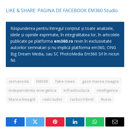
LIKE & SHARE: PAGINA DE FACEBOOK EM360 Studio
Răspunderea pentru întregul conținut și toate analizele,
ideile și opiniile exprimate, în integralitatea lor, în articolele
publicate pe platforma
em360.ro
revin în exclusivitate
autorilor semnatari și nu implică platforma em360, ONG
Big Dream Media, sau SC PhotoMedia Em360 Srl în niciun
fel.
cernavoda
EM360
fake news
gaze marea neagra
independenta energetica
infrastructura
intelligence
Marea Neagră
radu tudor
razboi hibrid
Rusia
Facebook
Twitter
Pinterest
LinkedIn
WhatsApp
Email