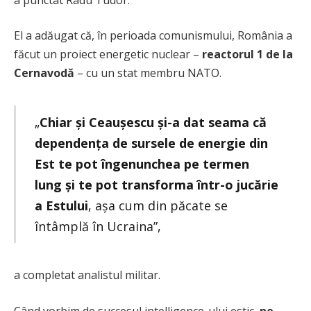
El a adăugat că, în perioada comunismului, România a
făcut un proiect energetic nuclear –
reactorul 1 de la
Cernavodă
– cu un stat membru NATO.
„
Chiar și Ceaușescu și-a dat seama că
dependența de sursele de energie din
Est te pot îngenunchea pe termen
lung și te pot transforma într-o jucărie
a Estului
, așa cum din păcate se
întâmplă în Ucraina”,
a completat analistul militar.
Când vorbim de succesul intelligence-ului estic,
ne