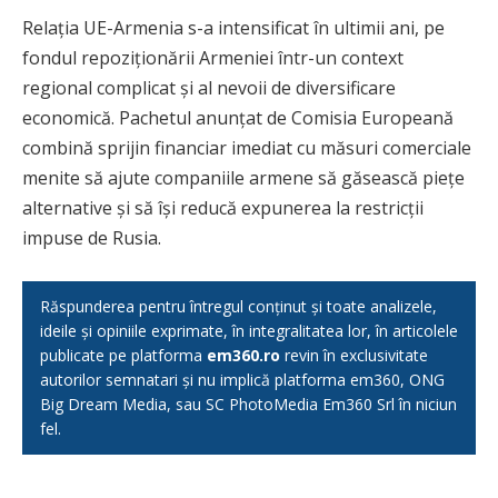
Relația UE-Armenia s-a intensificat în ultimii ani, pe
fondul repoziționării Armeniei într-un context
regional complicat și al nevoii de diversificare
economică. Pachetul anunțat de Comisia Europeană
combină sprijin financiar imediat cu măsuri comerciale
menite să ajute companiile armene să găsească piețe
alternative și să își reducă expunerea la restricții
impuse de Rusia.
Răspunderea pentru întregul conținut și toate analizele,
ideile și opiniile exprimate, în integralitatea lor, în articolele
publicate pe platforma
em360.ro
revin în exclusivitate
autorilor semnatari și nu implică platforma em360, ONG
Big Dream Media, sau SC PhotoMedia Em360 Srl în niciun
fel.