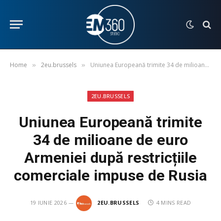
Home
2eu.brussels
Uniunea Europeană trimite 34 de milioane de euro Armeniei după restricțiile comerciale impuse de Rusia
»
»
2EU.BRUSSELS
Uniunea Europeană trimite
34 de milioane de euro
Armeniei după restricțiile
comerciale impuse de Rusia
19 IUNIE 2026
2EU.BRUSSELS
4 MINS READ