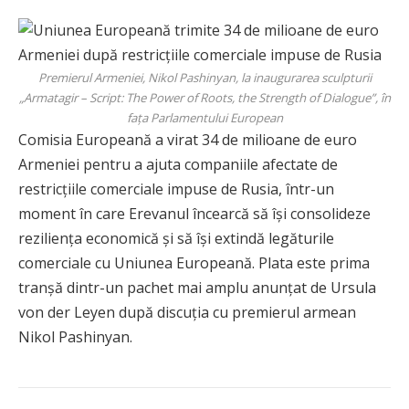
Premierul Armeniei, Nikol Pashinyan, la inaugurarea sculpturii
„Armatagir – Script: The Power of Roots, the Strength of Dialogue”, în
fața Parlamentului European
Comisia Europeană a virat 34 de milioane de euro
Armeniei pentru a ajuta companiile afectate de
restricțiile comerciale impuse de Rusia, într-un
moment în care Erevanul încearcă să își consolideze
reziliența economică și să își extindă legăturile
comerciale cu Uniunea Europeană. Plata este prima
tranșă dintr-un pachet mai amplu anunțat de Ursula
von der Leyen după discuția cu premierul armean
Nikol Pashinyan.