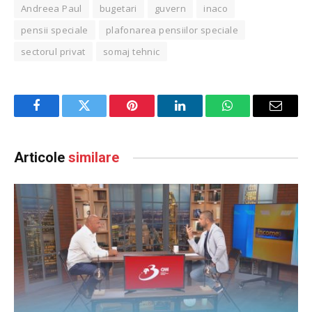
Andreea Paul
bugetari
guvern
inaco
pensii speciale
plafonarea pensiilor speciale
sectorul privat
somaj tehnic
Facebook
Twitter
Pinterest
LinkedIn
WhatsApp
Email
Articole
similare