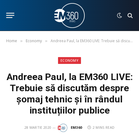
Home
Economy
Andreea Paul, la EM360 LIVE: Trebuie să discutăm despre șomaj tehnic și în rândul instituțiilor publice
»
»
ECONOMY
Andreea Paul, la EM360 LIVE:
Trebuie să discutăm despre
șomaj tehnic și în rândul
instituțiilor publice
28 MARTIE 2020
EM360
2 MINS READ