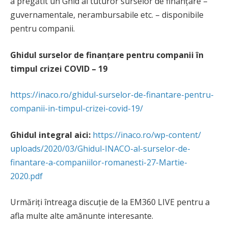
a pregătit un Ghid al tuturor surselor de finanțare –
guvernamentale, nerambursabile etc. – disponibile
pentru companii.
Ghidul surselor de finanțare pentru companii în
timpul crizei COVID – 19
https://inaco.ro/ghidul-
surselor-de-finantare-pentru-
companii-in-timpul-crizei-
covid-19/
Ghidul integral aici:
https://inaco.ro/wp-content/
uploads/2020/03/Ghidul-INACO-
al-surselor-de-
finantare-a-
companiilor-romanesti-27-
Martie-
2020.pdf
Urmăriți întreaga discuție de la EM360 LIVE pentru a
afla multe alte amănunte interesante.