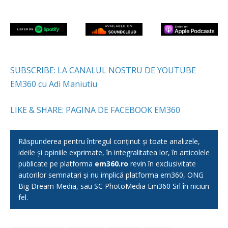
SUBSCRIBE: LA CANALUL NOSTRU DE YOUTUBE
EM360 cu Adi Maniutiu
LIKE & SHARE: PAGINA DE FACEBOOK EM360
Răspunderea pentru întregul conținut și toate analizele,
ideile și opiniile exprimate, în integralitatea lor, în articolele
publicate pe platforma
em360.ro
revin în exclusivitate
autorilor semnatari și nu implică platforma em360, ONG
Big Dream Media, sau SC PhotoMedia Em360 Srl în niciun
fel.