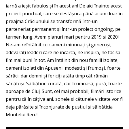
iarnă a ieșit fabulos și în acest an! De aici înainte acest
proiect punctual, care se desfășura până acum doar în
preajma Crăciunului se transformă într-un
parteneriat permanent și într-un proiect ongoing, pe
termen lung. Avem planuri mari pentru 2019 si 2020!
Ne-am reîntâlnit cu
oameni minunați și generoși,
adevărați leaderi care ne încarcă, ne inspiră, ne fac să
fim mai buni în tot. Am întâlnit din nou familii izolate,
oameni izolați din Apuseni, modești și frumoși, foarte
sărăci, dar demni și fericiți atâta timp cât rămân
sănătoși. Sălbăticie curată, dar frumoasă, pură, foarte
aproape de Cluj. Sunt, cel mai probabil, filmări istorice
pentru că în câțiva ani, zonele și cătunele vizitate vor fi
deja părăsite și înconjurate de pustiul și sălbăticia
Muntelui Rece!