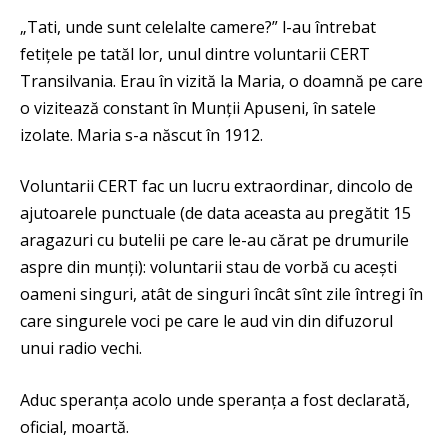
„Tati, unde sunt celelalte camere?” l-au întrebat
fetițele pe tatăl lor, unul dintre voluntarii CERT
Transilvania. Erau în vizită la Maria, o doamnă pe care
o vizitează constant în Munții Apuseni, în satele
izolate. Maria s-a născut în 1912.
Voluntarii CERT fac un lucru extraordinar, dincolo de
ajutoarele punctuale (de data aceasta au pregătit 15
aragazuri cu butelii pe care le-au cărat pe drumurile
aspre din munți): voluntarii stau de vorbă cu acești
oameni singuri, atât de singuri încât sînt zile întregi în
care singurele voci pe care le aud vin din difuzorul
unui radio vechi.
Aduc speranța acolo unde speranța a fost declarată,
oficial, moartă.