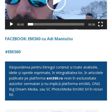
00:00
00:26
FACEBOOK: EM360 cu Adi Maniutiu
#EM360
Răspunderea pentru întregul conținut și toate analizele,
ideile și opiniile exprimate, în integralitatea lor, în articolele
publicate pe platforma
em360.ro
revin în exclusivitate
autorilor semnatari și nu implică platforma em360, ONG
Big Dream Media, sau SC PhotoMedia Em360 Srl în niciun
fel.