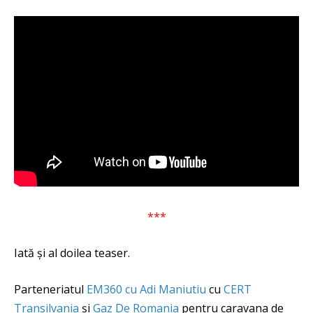
***
Iată și al doilea teaser.
Parteneriatul
EM360 cu Adi Maniutiu
cu
CERT
Transilvania
și
Gaz De Romania
pentru caravana de