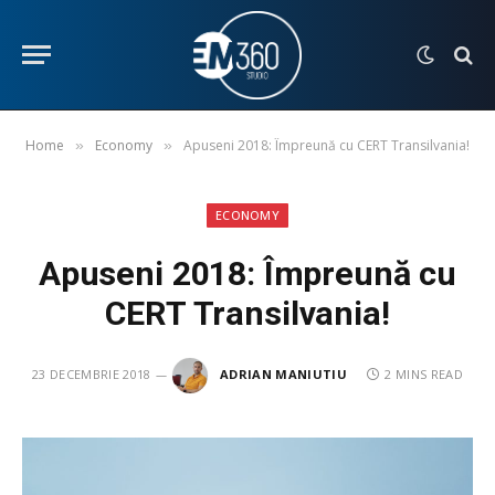
Home
Economy
Apuseni 2018: Împreună cu CERT Transilvania!
»
»
ECONOMY
Apuseni 2018: Împreună cu
CERT Transilvania!
23 DECEMBRIE 2018
ADRIAN MANIUTIU
2 MINS READ