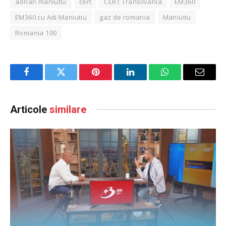
adrian maniutiu
cert
CERT Transilvania
EM360
EM360 cu Adi Maniutiu
gaz de romania
Maniutiu
Romania 100
Facebook
Twitter
Pinterest
LinkedIn
WhatsApp
Email
Articole
similare