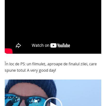
În loc de PS: un filmuleț, aproape de finalul zilei, care
spune totul: A very good day!
Player
video