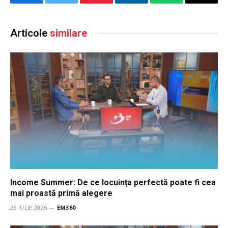
Facebook
Twitter
Pinterest
LinkedIn
WhatsApp
Email
Articole
similare
Income Summer: De ce locuința perfectă poate fi cea
mai proastă primă alegere
25 IULIE 2026
EM360