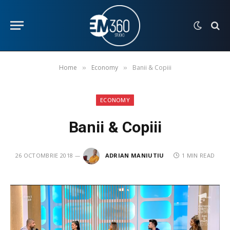
Home
Economy
Banii & Copiii
»
»
ECONOMY
Banii & Copiii
26 OCTOMBRIE 2018
ADRIAN MANIUTIU
1 MIN READ