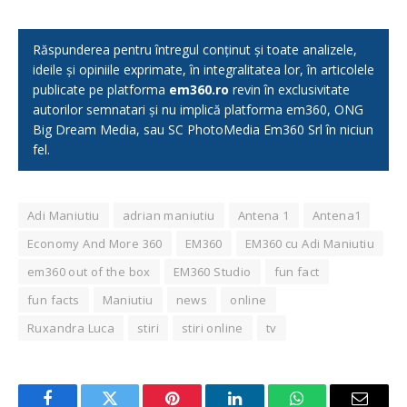
Răspunderea pentru întregul conținut și toate analizele,
ideile și opiniile exprimate, în integralitatea lor, în articolele
publicate pe platforma
em360.ro
revin în exclusivitate
autorilor semnatari și nu implică platforma em360, ONG
Big Dream Media, sau SC PhotoMedia Em360 Srl în niciun
fel.
Adi Maniutiu
adrian maniutiu
Antena 1
Antena1
Economy And More 360
EM360
EM360 cu Adi Maniutiu
em360 out of the box
EM360 Studio
fun fact
fun facts
Maniutiu
news
online
Ruxandra Luca
stiri
stiri online
tv