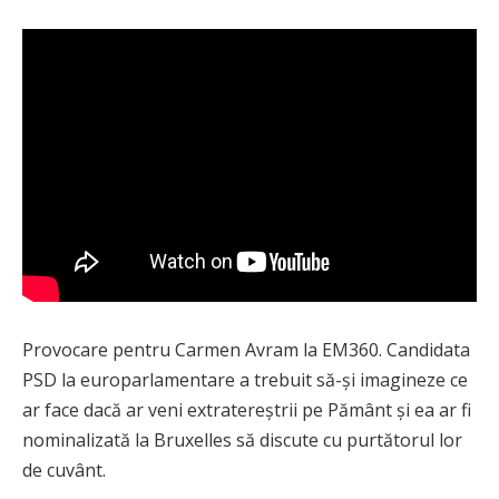
Provocare pentru Carmen Avram la EM360. Candidata
PSD la europarlamentare a trebuit să-și imagineze ce
ar face dacă ar veni extratereștrii pe Pământ și ea ar fi
nominalizată la Bruxelles să discute cu purtătorul lor
de cuvânt.