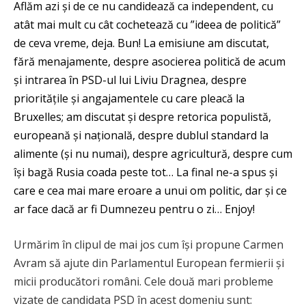
Aflăm azi și de ce nu candidează ca independent, cu
atât mai mult cu cât cochetează cu ”ideea de politică”
de ceva vreme, deja. Bun! La emisiune am discutat,
fără menajamente, despre asocierea politică de acum
și intrarea în PSD-ul lui Liviu Dragnea, despre
prioritățile și angajamentele cu care pleacă la
Bruxelles; am discutat și despre retorica populistă,
europeană și națională, despre dublul standard la
alimente (și nu numai), despre agricultură, despre cum
își bagă Rusia coada peste tot… La final ne-a spus și
care e cea mai mare eroare a unui om politic, dar și ce
ar face dacă ar fi Dumnezeu pentru o zi… Enjoy!
Urmărim în clipul de mai jos cum își propune Carmen
Avram să ajute din Parlamentul European fermierii și
micii producători români. Cele două mari probleme
vizate de candidata PSD în acest domeniu sunt: