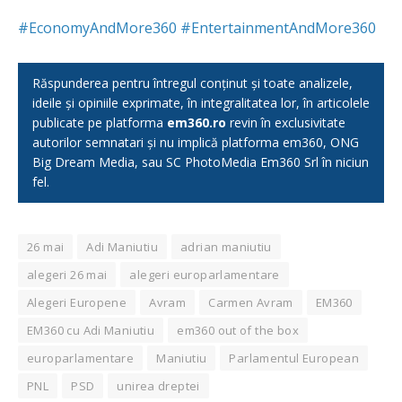
#
EconomyAndMore360
#
EntertainmentAndMore360
Răspunderea pentru întregul conținut și toate analizele,
ideile și opiniile exprimate, în integralitatea lor, în articolele
publicate pe platforma
em360.ro
revin în exclusivitate
autorilor semnatari și nu implică platforma em360, ONG
Big Dream Media, sau SC PhotoMedia Em360 Srl în niciun
fel.
26 mai
Adi Maniutiu
adrian maniutiu
alegeri 26 mai
alegeri europarlamentare
Alegeri Europene
Avram
Carmen Avram
EM360
EM360 cu Adi Maniutiu
em360 out of the box
europarlamentare
Maniutiu
Parlamentul European
PNL
PSD
unirea dreptei