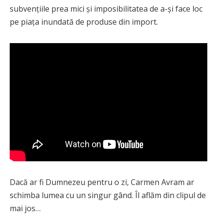
subvențiile prea mici și imposibilitatea de a-și face loc
pe piața inundată de produse din import.
Dacă ar fi Dumnezeu pentru o zi, Carmen Avram ar
schimba lumea cu un singur gând. Îl aflăm din clipul de
mai jos…