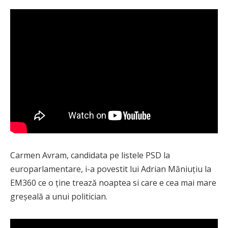
Carmen Avram, candidata pe listele PSD la
europarlamentare, i-a povestit lui Adrian Măniuțiu la
EM360 ce o ține trează noaptea si care e cea mai mare
greșeală a unui politician.