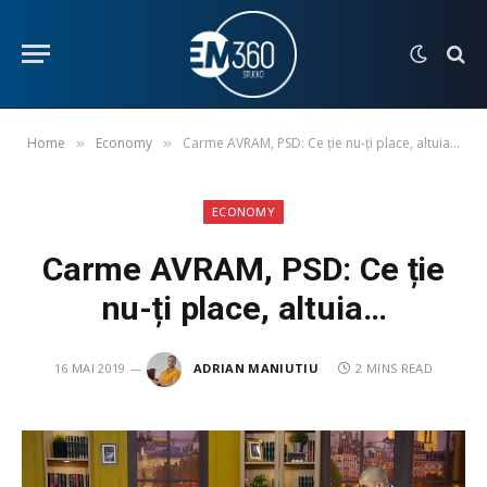
Home
Economy
Carme AVRAM, PSD: Ce ție nu-ți place, altuia…
»
»
ECONOMY
Carme AVRAM, PSD: Ce ție
nu-ți place, altuia…
16 MAI 2019
ADRIAN MANIUTIU
2 MINS READ