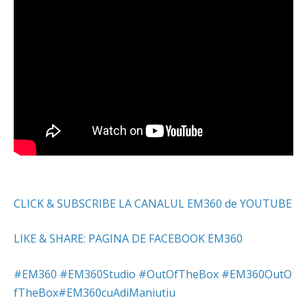
CLICK & SUBSCRIBE LA CANALUL EM360 de YOUTUBE
LIKE & SHARE: PAGINA DE FACEBOOK EM360
#
EM360
#
EM360Studio
#
OutOfTheBox
#
EM360OutO
fTheBox
#
EM360cuAdiManiutiu