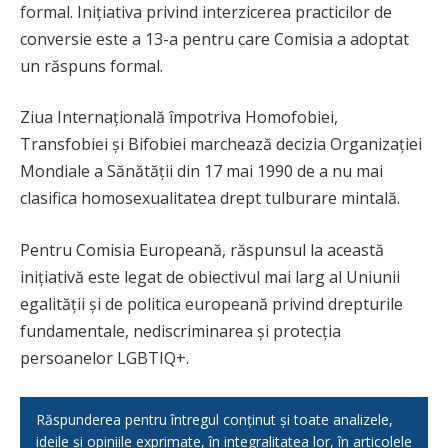
formal. Inițiativa privind interzicerea practicilor de
conversie este a 13-a pentru care Comisia a adoptat
un răspuns formal.
Ziua Internațională împotriva Homofobiei,
Transfobiei și Bifobiei marchează decizia Organizației
Mondiale a Sănătății din 17 mai 1990 de a nu mai
clasifica homosexualitatea drept tulburare mintală.
Pentru Comisia Europeană, răspunsul la această
inițiativă este legat de obiectivul mai larg al Uniunii
egalității și de politica europeană privind drepturile
fundamentale, nediscriminarea și protecția
persoanelor LGBTIQ+.
Răspunderea pentru întregul conținut și toate analizele,
ideile și opiniile exprimate, în integralitatea lor, în articolele