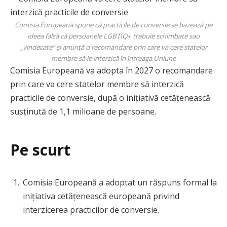
Comisia Europeană spune că practicile de conversie se bazează pe
ideea falsă că persoanele LGBTIQ+ trebuie schimbate sau
„vindecate” și anunță o recomandare prin care va cere statelor
membre să le interzică în întreaga Uniune
Comisia Europeană va adopta în 2027 o recomandare
prin care va cere statelor membre să interzică
practicile de conversie, după o inițiativă cetățenească
susținută de 1,1 milioane de persoane.
Pe scurt
Comisia Europeană a adoptat un răspuns formal la
inițiativa cetățenească europeană privind
interzicerea practicilor de conversie.