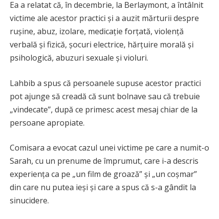
Ea a relatat că, în decembrie, la Berlaymont, a întâlnit
victime ale acestor practici și a auzit mărturii despre
rușine, abuz, izolare, medicație forțată, violență
verbală și fizică, șocuri electrice, hărțuire morală și
psihologică, abuzuri sexuale și violuri.
Lahbib a spus că persoanele supuse acestor practici
pot ajunge să creadă că sunt bolnave sau că trebuie
„vindecate”, după ce primesc acest mesaj chiar de la
persoane apropiate.
Comisara a evocat cazul unei victime pe care a numit-o
Sarah, cu un prenume de împrumut, care i-a descris
experiența ca pe „un film de groază” și „un coșmar”
din care nu putea ieși și care a spus că s-a gândit la
sinucidere.