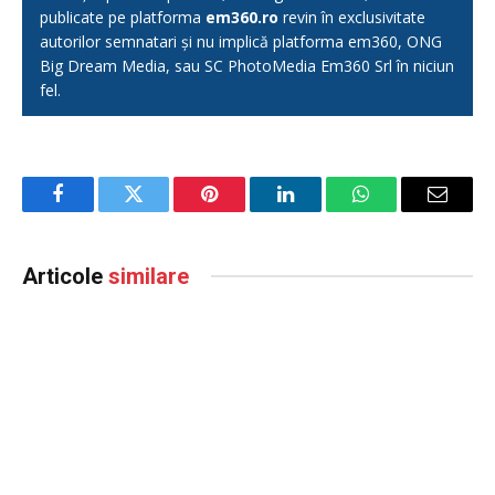
publicate pe platforma
em360.ro
revin în exclusivitate
autorilor semnatari și nu implică platforma em360, ONG
Big Dream Media, sau SC PhotoMedia Em360 Srl în niciun
fel.
Facebook
Twitter
Pinterest
LinkedIn
WhatsApp
Email
Articole
similare