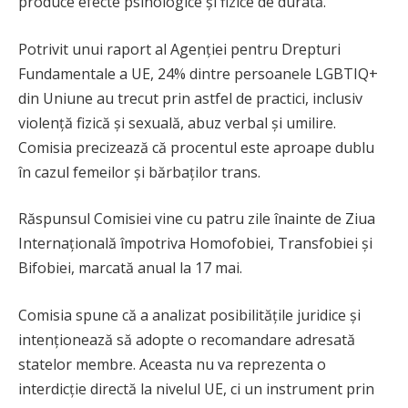
produce efecte psihologice și fizice de durată.
Potrivit unui raport al Agenției pentru Drepturi
Fundamentale a UE, 24% dintre persoanele LGBTIQ+
din Uniune au trecut prin astfel de practici, inclusiv
violență fizică și sexuală, abuz verbal și umilire.
Comisia precizează că procentul este aproape dublu
în cazul femeilor și bărbaților trans.
Răspunsul Comisiei vine cu patru zile înainte de Ziua
Internațională împotriva Homofobiei, Transfobiei și
Bifobiei, marcată anual la 17 mai.
Comisia spune că a analizat posibilitățile juridice și
intenționează să adopte o recomandare adresată
statelor membre. Aceasta nu va reprezenta o
interdicție directă la nivelul UE, ci un instrument prin