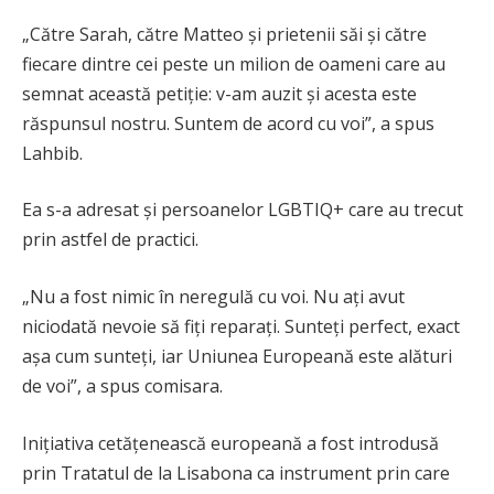
„Către Sarah, către Matteo și prietenii săi și către
fiecare dintre cei peste un milion de oameni care au
semnat această petiție: v-am auzit și acesta este
răspunsul nostru. Suntem de acord cu voi”, a spus
Lahbib.
Ea s-a adresat și persoanelor LGBTIQ+ care au trecut
prin astfel de practici.
„Nu a fost nimic în neregulă cu voi. Nu ați avut
niciodată nevoie să fiți reparați. Sunteți perfect, exact
așa cum sunteți, iar Uniunea Europeană este alături
de voi”, a spus comisara.
Inițiativa cetățenească europeană a fost introdusă
prin Tratatul de la Lisabona ca instrument prin care