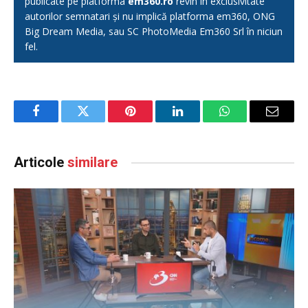
publicate pe platforma
em360.ro
revin în exclusivitate
autorilor semnatari și nu implică platforma em360, ONG
Big Dream Media, sau SC PhotoMedia Em360 Srl în niciun
fel.
Facebook
Twitter
Pinterest
LinkedIn
WhatsApp
Email
Articole
similare