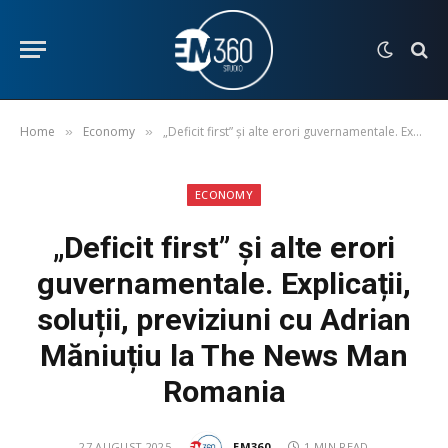
Home
Economy
„Deficit first” și alte erori guvernamentale. Explicații, soluții, previziuni cu Adrian Măniuțiu la The News Man Romania
»
»
ECONOMY
„Deficit first” și alte erori
guvernamentale. Explicații,
soluții, previziuni cu Adrian
Măniuțiu la The News Man
Romania
27 AUGUST 2025
EM360
1 MIN READ