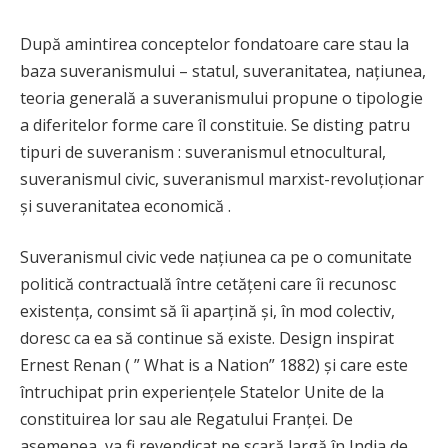
După amintirea conceptelor fondatoare care stau la
baza suveranismului – statul, suveranitatea, națiunea,
teoria generală a suveranismului propune o tipologie
a diferitelor forme care îl constituie. Se disting patru
tipuri de suveranism : suveranismul etnocultural,
suveranismul civic, suveranismul marxist-revoluționar
și suveranitatea economică .
Suveranismul civic vede națiunea ca pe o comunitate
politică contractuală între cetățeni care îi recunosc
existența, consimt să îi aparțină și, în mod colectiv,
doresc ca ea să continue să existe. Design inspirat
Ernest Renan ( ” What is a Nation” 1882) și care este
întruchipat prin experiențele Statelor Unite de la
constituirea lor sau ale Regatului Franței. De
asemenea, va fi revendicat pe scară largă în India de