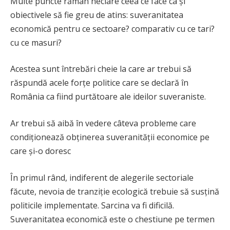
Multe puncte rămân neclare ceea ce face ca și
obiectivele să fie greu de atins: suveranitatea
economică pentru ce sectoare? comparativ cu ce tari?
cu ce ​​masuri?
Acestea sunt întrebări cheie la care ar trebui să
răspundă acele forțe politice care se declară în
România ca fiind purtătoare ale ideilor suveraniste.
Ar trebui să aibă în vedere câteva probleme care
condiționează obținerea suveranității economice pe
care și-o doresc
În primul rând, indiferent de alegerile sectoriale
făcute, nevoia de tranziție ecologică trebuie să susțină
politicile implementate. Sarcina va fi dificilă.
Suveranitatea economică este o chestiune pe termen