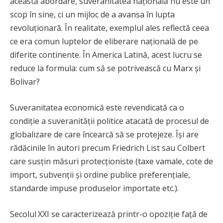
această abordare, suveranitatea națională nu este un
scop în sine, ci un mijloc de a avansa în lupta
revoluționară. În realitate, exemplul ales reflectă ceea
ce era comun luptelor de eliberare națională de pe
diferite continente. În America Latină, acest lucru se
reduce la formula: cum să se potrivească cu Marx și
Bolivar?
Suveranitatea economică este revendicată ca o
condiție a suveranității politice atacată de procesul de
globalizare de care încearcă să se protejeze. Își are
rădăcinile în autori precum Friedrich List sau Colbert
care susțin măsuri protecționiste (taxe vamale, cote de
import, subvenții și ordine publice preferențiale,
standarde impuse produselor importate etc.).
Secolul
XXI se caracterizează printr-o opoziție față de