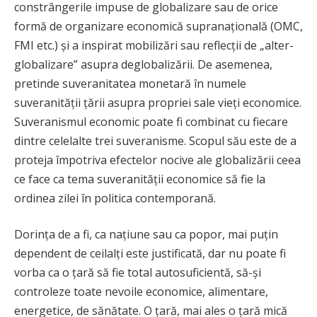
constrângerile impuse de globalizare sau de orice
formă de organizare economică supranațională (OMC,
FMI etc.) și a inspirat mobilizări sau reflecții de „alter-
globalizare” asupra deglobalizării. De asemenea,
pretinde suveranitatea monetară în numele
suveranității țării asupra propriei sale vieți economice.
Suveranismul economic poate fi combinat cu fiecare
dintre celelalte trei suveranisme. Scopul său este de a
proteja împotriva efectelor nocive ale globalizării ceea
ce face ca tema suveranității economice să fie la
ordinea zilei în politica contemporană.
Dorința de a fi, ca națiune sau ca popor, mai puțin
dependent de ceilalți este justificată, dar nu poate fi
vorba ca o țară să fie total autosuficientă, să-și
controleze toate nevoile economice, alimentare,
energetice, de sănătate. O țară, mai ales o țară mică