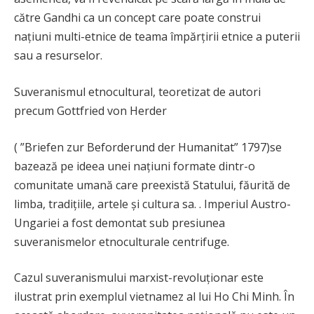
către Gandhi ca un concept care poate construi
națiuni multi-etnice de teama împărțirii etnice a puterii
sau a resurselor.
Suveranismul etnocultural, teoretizat de autori
precum Gottfried von Herder
( ”Briefen zur Beforderund der Humanitat” 1797)se
bazează pe ideea unei națiuni formate dintr-o
comunitate umană care preexistă Statului, făurită de
limba, tradițiile, artele și cultura sa. . Imperiul Austro-
Ungariei a fost demontat sub presiunea
suveranismelor etnoculturale centrifuge.
Cazul suveranismului marxist-revoluționar este
ilustrat prin exemplul vietnamez al lui Ho Chi Minh. În