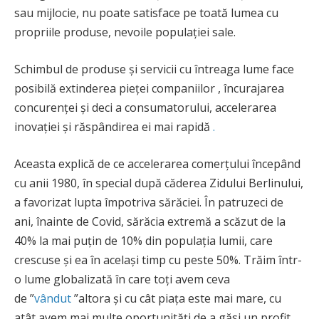
sau mijlocie, nu poate satisface pe toată lumea cu
propriile produse, nevoile populației sale.
Schimbul de produse și servicii cu întreaga lume face
posibilă extinderea pieței companiilor , încurajarea
concurenței și deci a consumatorului, accelerarea
inovației și răspândirea ei mai rapidă
.
Aceasta explică de ce accelerarea comerțului începând
cu anii 1980, în special după căderea Zidului Berlinului,
a favorizat lupta împotriva sărăciei. În patruzeci de
ani, înainte de Covid, sărăcia extremă a scăzut de la
40% la mai puțin de 10% din populația lumii, care
crescuse și ea în același timp cu peste 50%. Trăim într-
o lume globalizată în care toți avem ceva
de ”
vândut
”altora și cu cât piața este mai mare, cu
atât avem mai multe oportunități de a găsi un profit