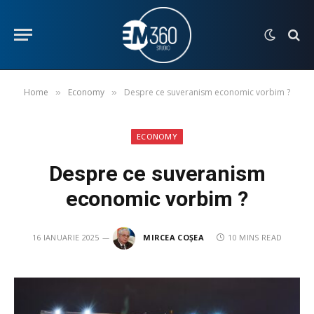
Home
Economy
Despre ce suveranism economic vorbim ?
»
»
ECONOMY
Despre ce suveranism
economic vorbim ?
16 IANUARIE 2025
MIRCEA COȘEA
10 MINS READ