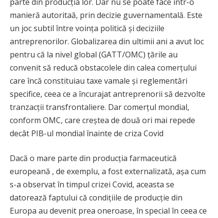
parte din producția lor. Dar nu se poate face într-o
manieră autoritaă, prin decizie guvernamentală. Este
un joc subtil între voința politică și deciziile
antreprenorilor. Globalizarea din ultimii ani a avut loc
pentru că la nivel global (GATT/OMC) țările au
convenit să reducă obstacolele din calea comerțului
care încă constituiau taxe vamale și reglementări
specifice, ceea ce a încurajat antreprenorii să dezvolte
tranzacții transfrontaliere. Dar comerțul mondial,
conform OMC, care creștea de două ori mai repede
decât PIB-ul mondial înainte de criza Covid
Dacă o mare parte din producția farmaceutică
europeană , de exemplu, a fost externalizată, așa cum
s-a observat în timpul crizei Covid, aceasta se
datorează faptului că condițiile de producție din
Europa au devenit prea oneroase, în special în ceea ce