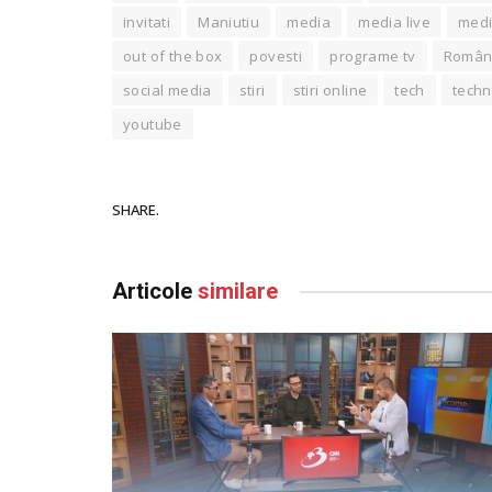
invitati
Maniutiu
media
media live
medi
out of the box
povesti
programe tv
Român
social media
stiri
stiri online
tech
techn
youtube
SHARE.
Articole
similare