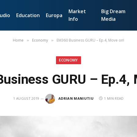
Market
Big Dream
udio
Education
Europa
Info
Media
Home
Economy
EM360 Business GURU – Ep.4, Move on!
»
»
ECONOMY
usiness GURU – Ep.4, 
1 AUGUST 2019
ADRIAN MANIUTIU
1 MIN READ