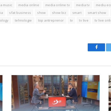
a music
media online
media online tv
media tv
mediu ec
ia
sfat business
show
show biz
smart
smart show
ology
tehnologie
top antreprenor
tv
tv live
tv live onl
Facebo