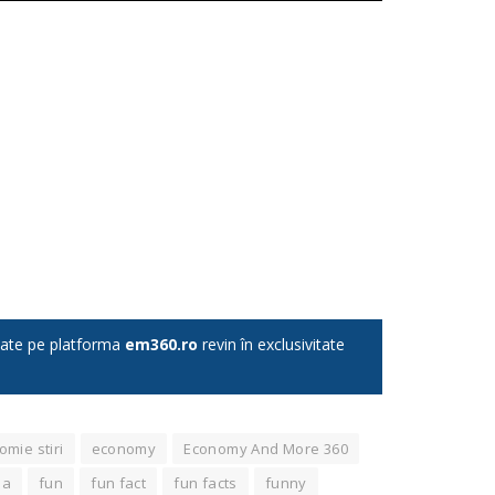
licate pe platforma
em360.ro
revin în exclusivitate
mie stiri
economy
Economy And More 360
pa
fun
fun fact
fun facts
funny