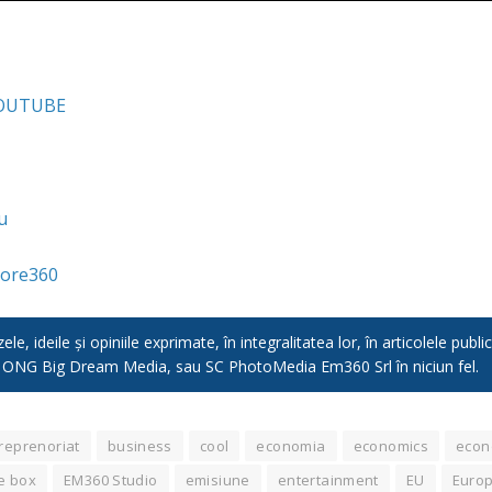
YOUTUBE
u
ore360
e, ideile și opiniile exprimate, în integralitatea lor, în articolele pub
, ONG Big Dream Media, sau SC PhotoMedia Em360 Srl în niciun fel.
reprenoriat
business
cool
economia
economics
econo
e box
EM360 Studio
emisiune
entertainment
EU
Euro