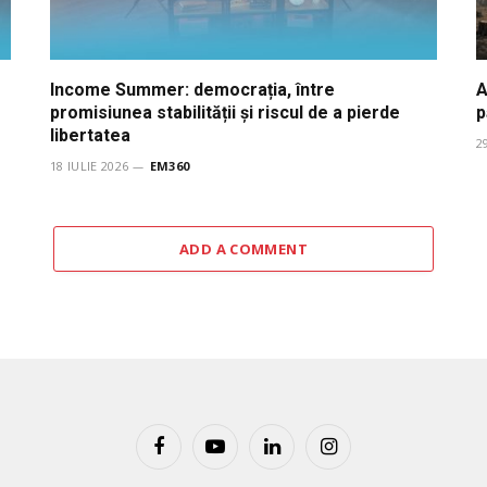
Income Summer: democrația, între
A
promisiunea stabilității și riscul de a pierde
p
libertatea
2
18 IULIE 2026
EM360
ADD A COMMENT
Facebook
YouTube
LinkedIn
Instagram