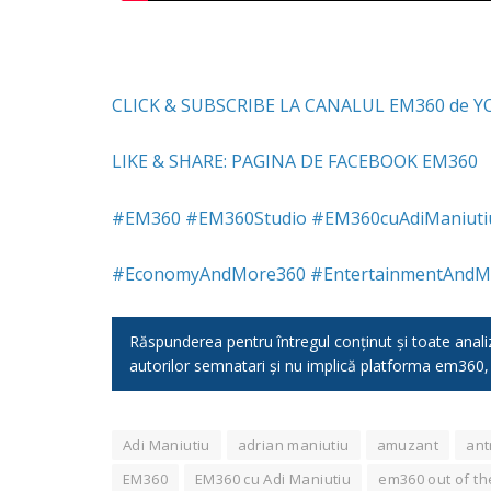
CLICK & SUBSCRIBE LA CANALUL EM360 de 
LIKE & SHARE: PAGINA DE FACEBOOK EM360
#
EM360
#
EM360Studio
#
EM360cuAdiManiuti
#
EconomyAndMore360
#
EntertainmentAndM
Răspunderea pentru întregul conținut și toate analizel
autorilor semnatari și nu implică platforma em360
Adi Maniutiu
adrian maniutiu
amuzant
ant
EM360
EM360 cu Adi Maniutiu
em360 out of th