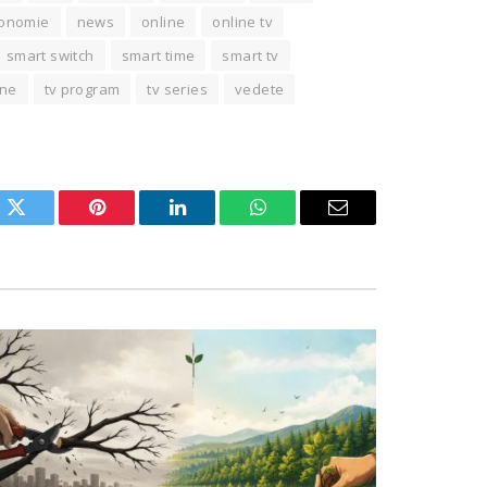
onomie
news
online
online tv
smart switch
smart time
smart tv
ine
tv program
tv series
vedete
ok
Twitter
Pinterest
LinkedIn
WhatsApp
Email