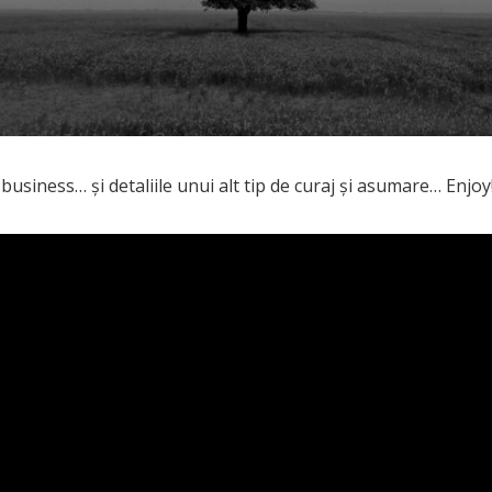
business… și detaliile unui alt tip de curaj și asumare… Enjoy