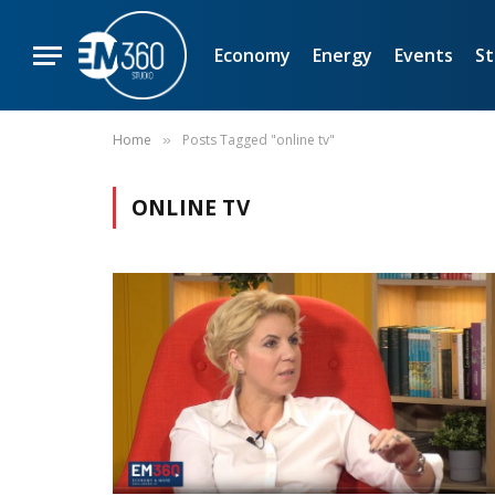
Economy
Energy
Events
St
Home
Posts Tagged "online tv"
»
ONLINE TV