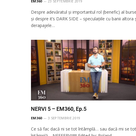
EM360
23 SEPTEMBRIE 2019
Despre adevăratul și importantul rol (benefic) al burse
și despre it’s DARK SIDE – speculațiile cu banii altora ș
derapajele…
NERVI 5 – EM360, Ep.5
EM360
3 SEPTEMBRIE 2019
Ce să fac dacă ni se tot întâmplă… sau dacă mi se to
întâmplă… NEEEERVII!!!! Edited by: Roland