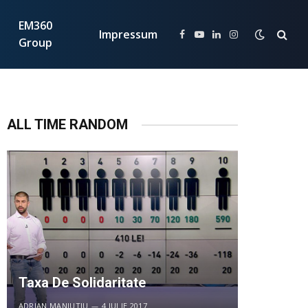
EM360
Impressum
Facebook
YouTube
LinkedIn
Instagram
Group
ALL TIME RANDOM
Taxa De Solidaritate
ADRIAN MANIUTIU
4 IULIE 2017