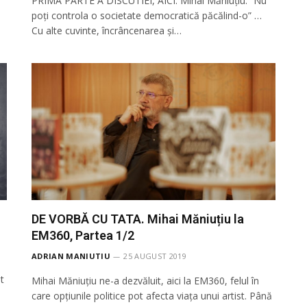
PRIMA PARTE A DISCUTIEI, AICI. Mihai Măniuțiu: ”Nu
poți controla o societate democratică păcălind-o” …
Cu alte cuvinte, încrâncenarea și…
DE VORBĂ CU TATA. Mihai Măniuțiu la
EM360, Partea 1/2
ADRIAN MANIUTIU
25 AUGUST 2019
t
Mihai Măniuțiu ne-a dezvăluit, aici la EM360, felul în
care opțiunile politice pot afecta viața unui artist. Până