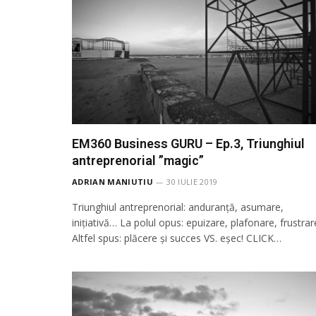
EM360 Business GURU – Ep.3, Triunghiul
antreprenorial ”magic”
ADRIAN MANIUTIU
30 IULIE 2019
Triunghiul antreprenorial: anduranță, asumare,
inițiativă… La polul opus: epuizare, plafonare, frustrar
Altfel spus: plăcere și succes VS. eșec! CLICK…