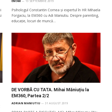
EM360
13 SEPTEMBRIE 2019
i
Psihologul Constantin Cornea și expertul în HR Mihaela
i
Forgaciu, la EM360 cu Adi Maniutiu. Despre parenting,
educație, locuri de muncă…
DE VORBĂ CU TATA. Mihai Măniuțiu la
EM360, Partea 2/2
ADRIAN MANIUTIU
31 AUGUST 2019
t