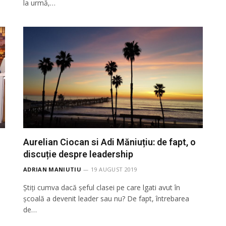
la urmă,…
Aurelian Ciocan si Adi Măniuțiu: de fapt, o
discuție despre leadership
ADRIAN MANIUTIU
19 AUGUST 2019
Știți cumva dacă șeful clasei pe care lgati avut în
școală a devenit leader sau nu? De fapt, întrebarea
de…