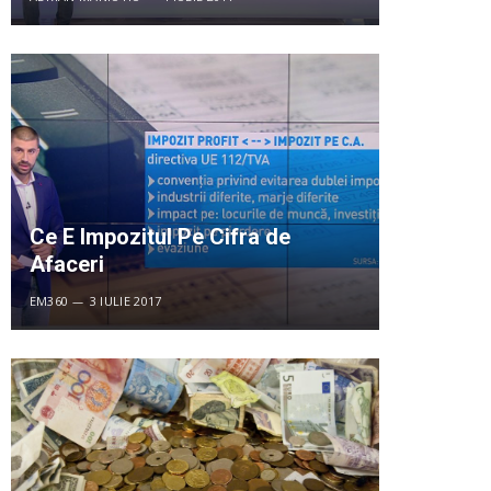
Ce E Impozitul Pe Cifra de
Afaceri
EM360
3 IULIE 2017