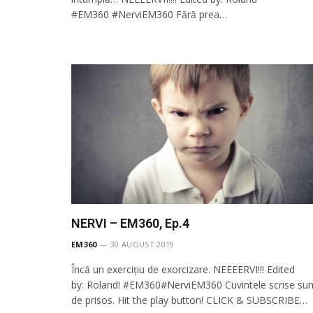
#EM360 #NerviEM360 Fără prea…
NERVI – EM360, Ep.4
EM360
30 AUGUST 2019
Încă un exercițiu de exorcizare. NEEEERVI!!! Edited
by: Roland! #EM360#NerviEM360 Cuvintele scrise sun
de prisos. Hit the play button! CLICK & SUBSCRIBE…