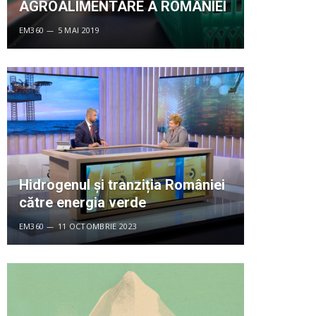
AGROALIMENTARE A ROMÂNIEI
EM360
5 MAI 2019
Hidrogenul și tranziția României
către energia verde
EM360
11 OCTOMBRIE 2023