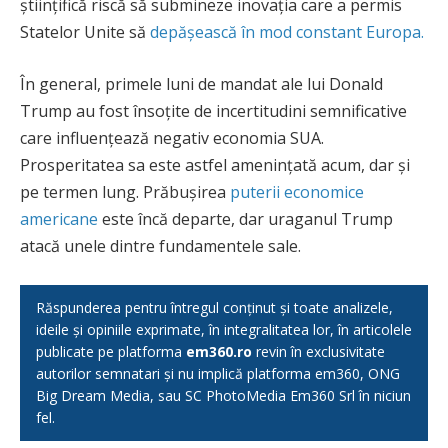
științifică riscă să submineze inovația care a permis
Statelor Unite să
depășească în mod constant Europa.
În general, primele luni de mandat ale lui Donald
Trump au fost însoțite de incertitudini semnificative
care influențează negativ economia SUA.
Prosperitatea sa este astfel amenințată acum, dar și
pe termen lung. Prăbușirea
puterii economice
americane
este încă departe, dar uraganul Trump
atacă unele dintre fundamentele sale.
Răspunderea pentru întregul conținut și toate analizele,
ideile și opiniile exprimate, în integralitatea lor, în articolele
publicate pe platforma
em360.ro
revin în exclusivitate
autorilor semnatari și nu implică platforma em360, ONG
Big Dream Media, sau SC PhotoMedia Em360 Srl în niciun
fel.