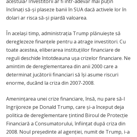
acestuia? Investitorii ar fi într-adevăr mai puțin
înclinați să-și plaseze banii în SUA dacă activele lor în
dolari ar risca să-și piardă valoarea.
În același timp, administrația Trump plănuiește să
dereglezeze finanțele pentru a atrage investitori. Cu
toate acestea, eliberarea instituțiilor financiare de
reguli deschide întotdeauna ușa crizelor financiare. Ne
amintim de dereglementarea din anii 2000 care a
determinat jucătorii financiari să își asume riscuri
enorme, ducând la criza din 2007-2008.
Amenințarea unei crize financiare, însă, nu pare să-l
îngrijoreze pe Donald Trump, care și-a început deja
politica de dereglementare țintind Biroul de Protecție
Financiară a Consumatorului, înființat după criza din
2008. Noul președinte al agenției, numit de Trump, i-a