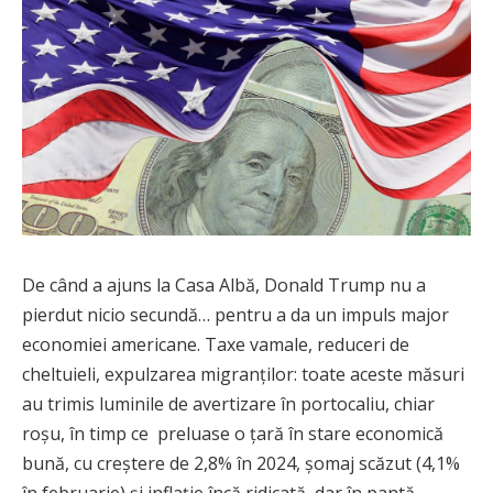
De când a ajuns la Casa Albă, Donald Trump nu a
pierdut nicio secundă… pentru a da un impuls major
economiei americane. Taxe vamale, reduceri de
cheltuieli, expulzarea migranților: toate aceste măsuri
au trimis luminile de avertizare în portocaliu, chiar
roșu, în timp ce preluase o țară în stare economică
bună, cu creștere de 2,8% în 2024, șomaj scăzut (4,1%
în februarie) și inflație încă ridicată, dar în pantă