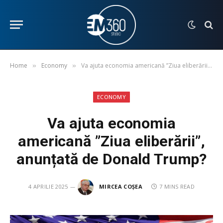
Home
Economy
Va ajuta economia americană ”Ziua eliberării”, anunțată de Donald Trump?
»
»
ECONOMY
Va ajuta economia
americană ”Ziua eliberării”,
anunțată de Donald Trump?
4 APRILIE 2025
MIRCEA COȘEA
7 MINS READ