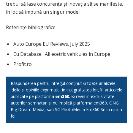
trebui să lase concurența și inovația să se manifeste,
în loc să impună un singur model.
Referințe bibliografice
Auto Europe EU Reviews. July 2025
Eu Database : All ecetric vehicules in Europe
Profit.ro
Răspunderea pentru întregul conținut și toate analizele,
ideile și opiniile exprimate, în integralitatea lor, în articolele
publicate pe platforma
em360.ro
revin în exclusivitate
autorilor semnatari și nu implică platforma em360, ONG
Big Dream Media, sau SC PhotoMedia Em360 Srl în niciun
fel.