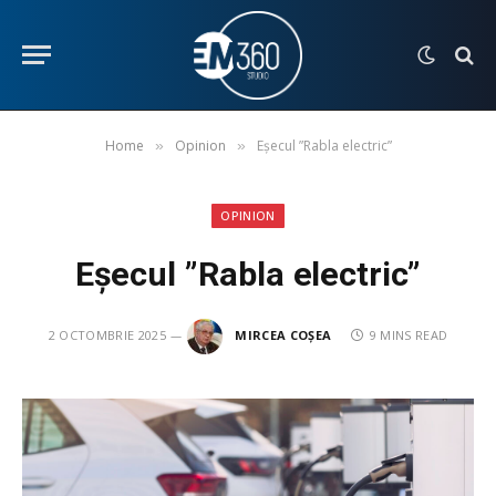
Home
Opinion
Eșecul ”Rabla electric”
»
»
OPINION
Eșecul ”Rabla electric”
2 OCTOMBRIE 2025
MIRCEA COȘEA
9 MINS READ