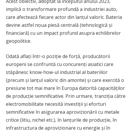
Acest obiectiv, adoptat la începutul anului 2023,
implică o transformare profundă a industriei auto,
care afectează fiecare actor din lanțul valoric. Bateria
devine astfel noua piesă centrală (tehnologică și
financiară) cu un impact profund asupra echilibrelor
geopolitice.
Odată aflați într-o poziție de forță, producătorii
europeni se confruntă cu concurenți asiatici care
stăpânesc know-how-ul industrial al bateriilor
(precum și lanțul valoric din amonte) și care exercită o
presiune tot mai mare în Europa datorită capacităților
de producție semnificative. Prin urmare, tranziția către
electromobilitate necesită investiții și eforturi
semnificative în asigurarea aprovizionării cu metale
critice (litiu, nichel etc.), în lanțurile de producție, în
infrastructura de aprovizionare cu energie și în