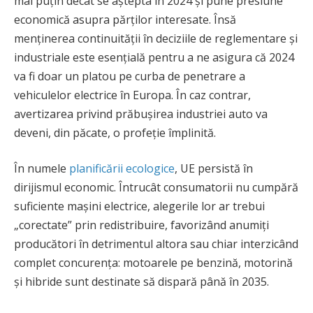
mai puțin decât se aștepta în 2024 și pune presiune
economică asupra părților interesate. Însă
menținerea continuității în deciziile de reglementare și
industriale este esențială pentru a ne asigura că 2024
va fi doar un platou pe curba de penetrare a
vehiculelor electrice în Europa. În caz contrar,
avertizarea privind prăbușirea industriei auto va
deveni, din păcate, o profeție împlinită.
În numele
planificării ecologice
, UE persistă în
dirijismul economic. Întrucât consumatorii nu cumpără
suficiente mașini electrice, alegerile lor ar trebui
„corectate” prin redistribuire, favorizând anumiți
producători în detrimentul altora sau chiar interzicând
complet concurența: motoarele pe benzină, motorină
și hibride sunt destinate să dispară până în 2035.