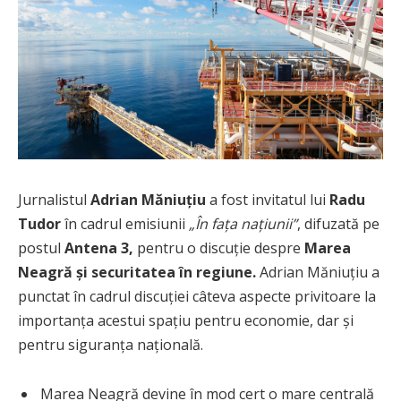
Jurnalistul
Adrian Măniuțiu
a fost invitatul lui
Radu
Tudor
în cadrul emisiunii
„În fața națiunii”
, difuzată pe
postul
Antena 3,
pentru o discuție despre
Marea
Neagră și securitatea în regiune.
Adrian Măniuțiu a
punctat în cadrul discuției câteva aspecte privitoare la
importanța acestui spațiu pentru economie, dar și
pentru siguranța națională.
Marea Neagră devine în mod cert o mare centrală