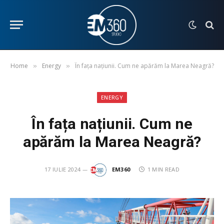
Home
Energy
În fața națiunii. Cum ne apărăm la Marea Neagră?
»
»
ENERGY
În fața națiunii. Cum ne
apărăm la Marea Neagră?
17 IULIE 2024
EM360
1 MIN READ