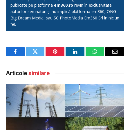
publicate pe platforma
em360.ro
revin în exclusivitate
autorilor semnatari și nu implică platforma em360, ONG
Big Dream Media, sau SC PhotoMedia Em360 Srl în niciun
fel.
Facebook
Twitter
Pinterest
LinkedIn
WhatsApp
Email
Articole
similare