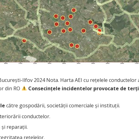
a București-Ilfov 2024 Nota. Harta AEI cu rețelele conductelo
lor din RO
Consecințele incidentelor provocate de terț
le
către gospodării, societății comerciale și instituții.
teriorării conductelor.
și reparații.
ntegritatea rețelelor.