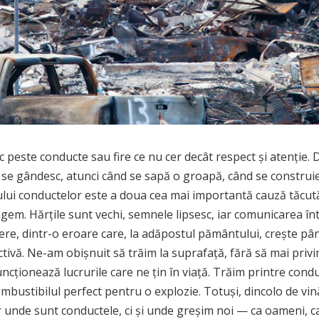
trec peste conducte sau fire ce nu cer decât respect și atenție.
âți se gândesc, atunci când se sapă o groapă, când se constru
ui conductelor este a doua cea mai importantă cauză tăcută 
em. Hărțile sunt vechi, semnele lipsesc, iar comunicarea într
re, dintr-o eroare care, la adăpostul pământului, crește pân
ctivă. Ne-am obișnuit să trăim la suprafață, fără să mai privim
ncționează lucrurile care ne țin în viață. Trăim printre cond
mbustibilul perfect pentru o explozie. Totuși, dincolo de vină
r unde sunt conductele, ci și unde greșim noi — ca oameni, ca