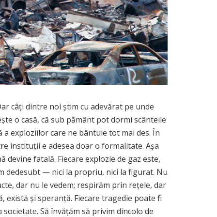
 Dar câți dintre noi știm cu adevărat pe unde
iește o casă, că sub pământ pot dormi scânteile
a exploziilor care ne bântuie tot mai des. În
e instituții e adesea doar o formalitate. Așa
ă devine fatală. Fiecare explozie de gaz este,
 dedesubt — nici la propriu, nici la figurat. Nu
ucte, dar nu le vedem; respirăm prin rețele, dar
, există și speranță. Fiecare tragedie poate fi
 societate. Să învățăm să privim dincolo de