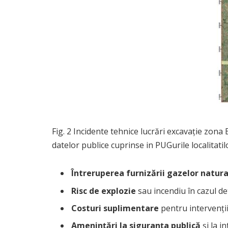
Fig. 2 Incidente tehnice lucrări excavație zon
datelor publice cuprinse in PUGurile localitati
Întreruperea furnizării gazelor natura
Risc de explozie
sau incendiu în cazul de
Costuri suplimentare
pentru intervenții 
Amenințări la siguranța publică
și la i