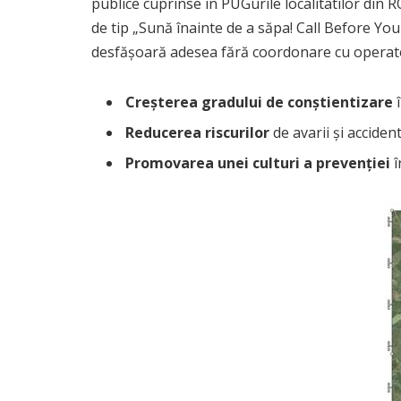
publice cuprinse in PUGurile localitatilor din 
de tip „Sună înainte de a săpa! Call Before You 
desfășoară adesea fără coordonare cu operatori
Creșterea gradului de conștientizare
î
Reducerea riscurilor
de avarii și accident
Promovarea unei culturi a prevenției
î