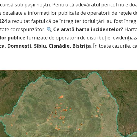
unsă sub pașii noștri. Pentru că adevăratul pericol nu e doar
 detaliate a informațiilor publicate de operatorii de rețele d
024
a rezultat faptul că pe întreg teritoriul țării au fost înr
izate corespunzător.
Ce arată harta incidentelor?
Harta
lor publice
furnizate de operatorii de distribuție, evidențiaz
a, Domnești, Sibiu, Cisnădie, Bistrița
. În toate cazurile, 