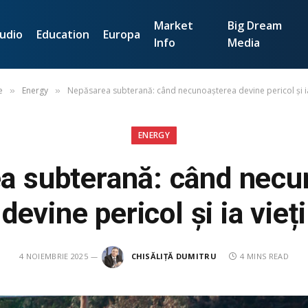
Market
Big Dream
udio
Education
Europa
Info
Media
e
Energy
Nepăsarea subterană: când necunoașterea devine pericol și ia
»
»
ENERGY
a subterană: când necu
devine pericol și ia vieți
4 NOIEMBRIE 2025
CHISĂLIȚĂ DUMITRU
4 MINS READ