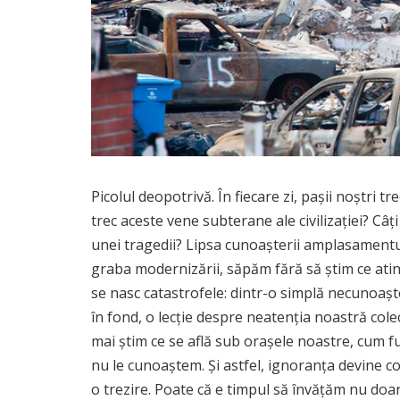
Picolul deopotrivă. În fiecare zi, pașii noștri 
trec aceste vene subterane ale civilizației? C
unei tragedii? Lipsa cunoașterii amplasamentul
graba modernizării, săpăm fără să știm ce ating
se nasc catastrofele: dintr-o simplă necunoaște
în fond, o lecție despre neatenția noastră cole
mai știm ce se află sub orașele noastre, cum fu
nu le cunoaștem. Și astfel, ignoranța devine co
o trezire. Poate că e timpul să învățăm nu doa