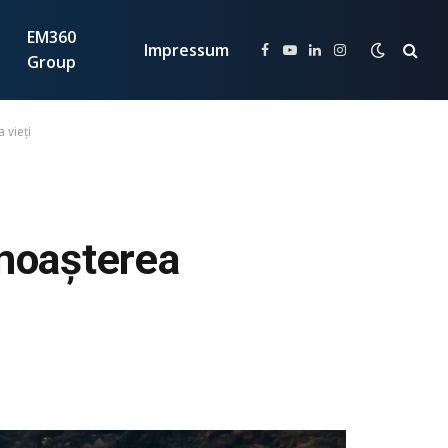
EM360
Impressum
Facebook
YouTube
LinkedIn
Instagram
Group
 vieți
noașterea