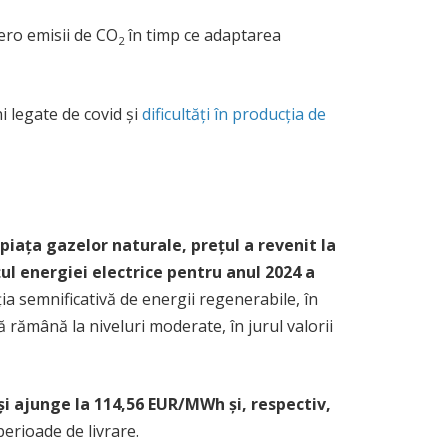
zero emisii de CO
în timp ce adaptarea
2
i legate de covid și
dificultăți în producția de
piața gazelor naturale, prețul a revenit la
țul energiei electrice pentru anul 2024 a
ia semnificativă de energii regenerabile, în
să rămână la niveluri moderate, în jurul valorii
și ajunge la 114,56 EUR/MWh și, respectiv,
perioade de livrare.