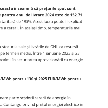
 Aceasta înseamnă că prețurile spot sunt
 pentru anul de livrare 2024 este de 152,71
ă tarifară de 193%. Acest lucru poate fi explicat
e a cererii. În același timp, temperaturile mai
 stocurile sale și livrările de GNL ca resursă
ei pe termen mediu. Între 1 ianuarie 2023 și 23
acalmii în securitatea aprovizionării cu energie
3 EUR/MWh pentru 130 și 2025 EUR/MWh pentru
are parte scăderii cererii de energie în
a Contango privind prețul energiei electrice în