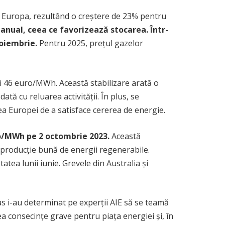
în Europa, rezultând o creștere de 23% pentru
anual, ceea ce favorizează stocarea. Într-
noiembrie.
Pentru 2025, prețul gazelor
și 46 euro/MWh. Această stabilizare arată o
tă cu reluarea activității. În plus, se
ea Europei de a satisface cererea de energie.
uro/MWh pe 2 octombrie 2023.
Această
o producție bună de energii regenerabile.
atea lunii iunie. Grevele din Australia și
mas i-au determinat pe experții AIE să se teamă
vea consecințe grave pentru piața energiei și, în