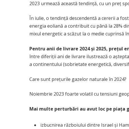
2023 urmează această tendință, cu un preț spot
În iulie, o tendință descendentă a cererii a fos
energia eoliană a contribuit cu până la 28% din
mixul energetic a scăzut la o medie cuprinsă în
Pentru anii de livrare 2024 și 2025, prețul
între diferiții ani de livrare ilustrează o așt
a continentului (sobrietate energetică, diversif
Care sunt prețurile gazelor naturale în 2024?
Noiembrie 2023 foarte volatil cu tensiuni geop
Mai multe perturbări au avut loc pe piața g
izbucnirea războiului dintre Israel și Ham