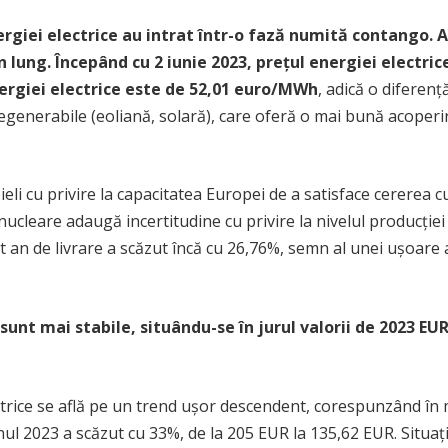
ergiei electrice au intrat într-o fază numită contango.
ung. Începând cu 2 iunie 2023, prețul energiei electrice
nergiei electrice este de 52,01 euro/MWh
, adică o diferenț
regenerabile (eoliană, solară), care oferă o mai bună acoperir
li cu privire la capacitatea Europei de a satisface cererea cu
lor nucleare adaugă incertitudine cu privire la nivelul producți
t an de livrare a scăzut încă cu 26,76%, semn al unei ușoare 
26 sunt mai stabile, situându-se în jurul valorii de 202
ctrice se află pe un trend ușor descendent, corespunzând în m
ul 2023 a scăzut cu 33%, de la 205 EUR la 135,62 EUR. Situați