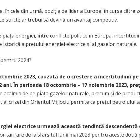
 în cele din urmă, poziția de lider a Europei în cursa către 
e stricte ar trebui să devină un avantaj competitiv.
iața energiei, între conflicte politice în Europa, incertitudin
istorică a prețului energiei electrice și al gazelor naturale.
e pentru 2024?
tombrie 2023, cauzată de o creștere a incertitudinii pe 
 2 ani. În perioada 18 octombrie – 17 noiembrie 2023, pre
e acalmia de pe piața gazelor naturale, precum și de producț
t al crizei din Orientul Mijlociu permite ca prețul petrolului 
nergiei electrice urmează această tendință descendentă 
r tarifare de la sfârșitul lunii mai 2023 pentru aceste două 