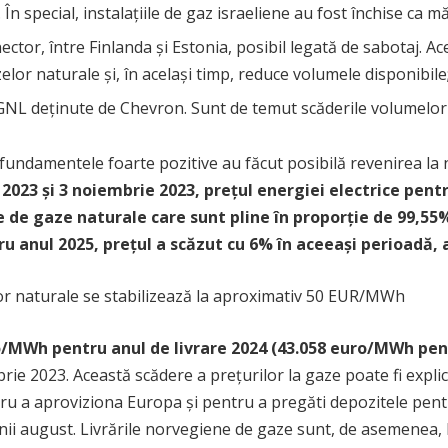
 În special, instalațiile de gaz israeliene au fost închise ca m
ector, între Finlanda și Estonia, posibil legată de sabotaj. 
elor naturale și, în același timp, reduce volumele disponibile
le GNL deținute de Chevron. Sunt de temut scăderile volumelor 
 fundamentele foarte pozitive au făcut posibilă revenirea la n
2023 și 3 noiembrie 2023, prețul energiei electrice pent
ne de gaze naturale care sunt pline în proporție de 99,
tru anul 2025, prețul a scăzut cu 6% în aceeași perioadă
lor naturale se stabilizează la aproximativ 50 EUR/MWh
o/MWh pentru anul de livrare 2024 (43.058 euro/MWh pen
ie 2023. Această scădere a prețurilor la gaze poate fi explic
tru a aproviziona Europa și pentru a pregăti depozitele pentr
lunii august. Livrările norvegiene de gaze sunt, de asemenea,