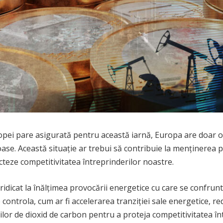
opei pare asigurată pentru această iarnă, Europa are doar o 
se. Această situație ar trebui să contribuie la menținerea pre
ecteze competitivitatea întreprinderilor noastre.
idicat la înălțimea provocării energetice cu care se confrunt
 controla, cum ar fi accelerarea tranziției sale energetice,
ilor de dioxid de carbon pentru a proteja competitivitatea î