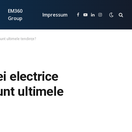
EM360
Impressum
Facebook
YouTube
LinkedIn
Instagram
Group
sunt ultimele tendințe?
ei electrice
unt ultimele