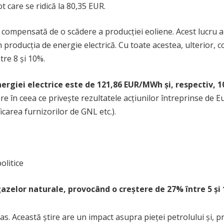
 care se ridică la 80,35 EUR.
t compensată de o scădere a producției eoliene. Acest lucru a 
 producția de energie electrică. Cu toate acestea, ulterior, c
tre 8 și 10%.
 energiei electrice este de 121,86 EUR/MWh și, respectiv,
eptare în ceea ce privește rezultatele acțiunilor întreprinse 
icarea furnizorilor de GNL etc.).
olitice
azelor naturale, provocând o creștere de 27% între 5 și 
as. Această știre are un impact asupra pieței petrolului și, 