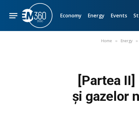
Economy
Energy
Events
St
Home
Energy
»
»
[Partea II]
și gazelor 