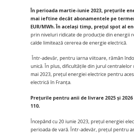
În perioada martie-iunie 2023, prețurile en
mai ieftine decât abonamentele pe termen l
EUR/MWh. În același timp, prețul spot al e
prin niveluri ridicate de producție din energii 
calde limitează cererea de energie electrică.
Într-adevăr, pentru iarna viitoare, rămân îndoie
unică. În plus, dificultățile din jurul centrale
mai 2023, prețul energiei electrice pentru aces
electrică în Franța.
Prețurile pentru anii de livrare 2025 și 20
110.
Începând cu 20 iunie 2023, prețul energiei ele
perioada de vară. Într-adevăr, prețul pentru an