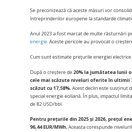
Se preconizează că aceste măsuri vor consolida,
întreprinderilor europene la standarde climatic
Anul 2023 a fost marcat de multe răsturnări pe p
energie.
Aceste pericole au provocat o creștere 
Cum sunt estimate prețurile energiei electric
După o creștere de
20% la jumătatea lunii oc
cele mai scăzute niveluri oferite în ultimii
scăzut cu 17,58%.
Acest declin este susținut d
special energie eoliană. În plus, impactul limita
de 82 USD/bbl.
Pentru prețurile din 2025 și 2026, prețul e
96,44 EUR/MWh.
Aceasta corespunde nivelurilo