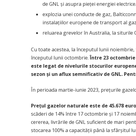
de GNL și asupra pieței energiei electrice.
explozia unei conducte de gaz, Balticconn
instalațiilor europene de transport al gaz
reluarea grevelor în Australia, la situri
Cu toate acestea, la începutul lunii noiembrie,
începutul lunii octombrie.
Între 23 octombrie 
este legat de nivelurile stocurilor europe
sezon și un aflux semnificativ de GNL. Pen
În perioada martie-iunie 2023, prețurile gaze
Prețul gazelor naturale este de 45.678 eur
scăderi de 14% între 17 octombrie și 17 noiembr
cererea, livrările de GNL suficient de mari pen
stocarea 100% a capacității până la sfârșitul 