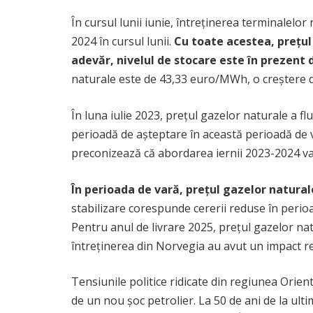
În cursul lunii iunie, întreținerea terminalel
2024 în cursul lunii.
Cu toate acestea, prețul
adevăr, nivelul de stocare este în prezent 
naturale este de 43,33 euro/MWh, o creștere d
În luna iulie 2023, prețul gazelor naturale a f
perioadă de așteptare în această perioadă de var
preconizează că abordarea iernii 2023-2024 va 
În perioada de vară, prețul gazelor natural
stabilizare corespunde cererii reduse în perio
Pentru anul de livrare 2025, prețul gazelor natu
întreținerea din Norvegia au avut un impact re
Tensiunile politice ridicate din regiunea Orien
de un nou șoc petrolier. La 50 de ani de la ulti