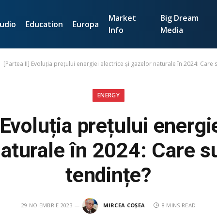
Market
Big Dream
udio
Education
Europa
Info
Media
[Partea II] Evoluția prețului energiei electrice și gazelor naturale în 2024: Care 
ENERGY
 Evoluția prețului energi
naturale în 2024: Care s
tendințe?
29 NOIEMBRIE 2023
MIRCEA COȘEA
8 MINS READ