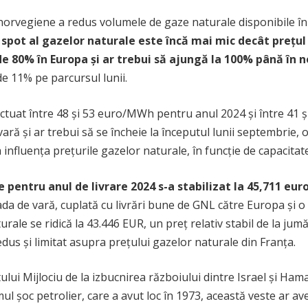
or norvegiene a redus volumele de gaze naturale disponibile 
 spot al gazelor naturale este încă mai mic decât prețul 
de 80% în Europa și ar trebui să ajungă la 100% până în 
e 11% pe parcursul lunii.
luctuat între 48 și 53 euro/MWh pentru anul 2024 și între 41 
ă și ar trebui să se încheie la începutul lunii septembrie, oda
influența prețurile gazelor naturale, în funcție de capacitat
e pentru anul de livrare 2024 s-a stabilizat la 45,711 e
ada de vară, cuplată cu livrări bune de GNL către Europa și 
rale se ridică la 43.446 EUR, un preț relativ stabil de la jumăt
dus și limitat asupra prețului gazelor naturale din Franța.
tului Mijlociu de la izbucnirea războiului dintre Israel și Ha
mul șoc petrolier, care a avut loc în 1973, această veste ar a