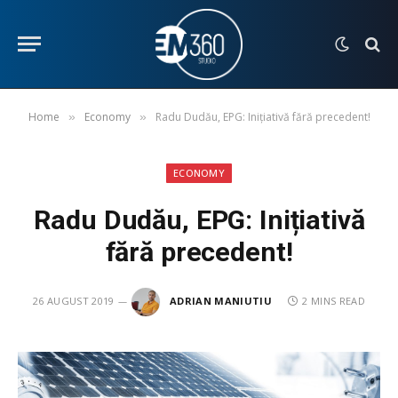
Home
Economy
Radu Dudău, EPG: Inițiativă fără precedent!
»
»
ECONOMY
Radu Dudău, EPG: Inițiativă
fără precedent!
26 AUGUST 2019
ADRIAN MANIUTIU
2 MINS READ