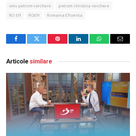
omv petrom verchere
petrom christina verchere
RO EFI
ROEFI
Romania Eficienta
Facebook
Twitter
Pinterest
LinkedIn
WhatsApp
Email
Articole
similare