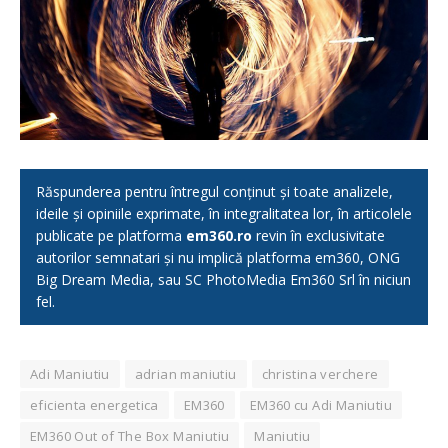
Răspunderea pentru întregul conținut și toate analizele,
ideile și opiniile exprimate, în integralitatea lor, în articolele
publicate pe platforma
em360.ro
revin în exclusivitate
autorilor semnatari și nu implică platforma em360, ONG
Big Dream Media, sau SC PhotoMedia Em360 Srl în niciun
fel.
Adi Maniutiu
adrian maniutiu
christina verchere
eficienta energetica
EM360
EM360 cu Adi Maniutiu
EM360 Out of The Box Maniutiu
Maniutiu