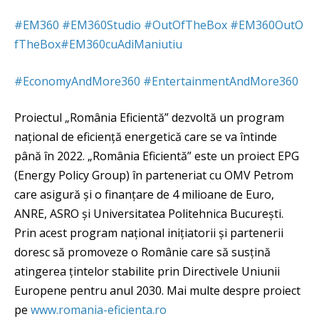
#
EM360
#
EM360Studio
#
OutOfTheBox
#
EM360OutO
fTheBox
#
EM360cuAdiManiutiu
#
EconomyAndMore360
#
EntertainmentAndMore360
Proiectul „România Eficientă” dezvoltă un program
național de eficiență energetică care se va întinde
până în 2022. „România Eficientă” este un proiect EPG
(Energy Policy Group) în parteneriat cu OMV Petrom
care asigură și o finanțare de 4 milioane de Euro,
ANRE, ASRO și Universitatea Politehnica București.
Prin acest program național inițiatorii și partenerii
doresc să promoveze o Românie care să susțină
atingerea țintelor stabilite prin Directivele Uniunii
Europene pentru anul 2030. Mai multe despre proiect
pe
www.romania-eficienta.ro