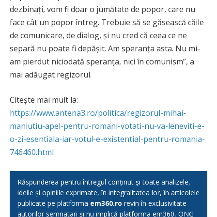
dezbinați, vom fi doar o jumătate de popor, care nu
face cât un popor întreg. Trebuie să se găsească căile
de comunicare, de dialog, și nu cred că ceea ce ne
separă nu poate fi depășit. Am speranța asta. Nu mi-
am pierdut niciodată speranța, nici în comunism”, a
mai adăugat regizorul.
Citește mai mult la:
https://www.antena3.ro/politica/regizorul-mihai-
maniutiu-apel-pentru-romani-votati-nu-va-leneviti-e-
o-zi-esentiala-iar-votul-e-existential-pentru-romania-
746460.html
Răspunderea pentru întregul conținut și toate analizele,
ideile și opiniile exprimate, în integralitatea lor, în articolele
publicate pe platforma
em360.ro
revin în exclusivitate
autorilor semnatari și nu implică platforma em360, ONG