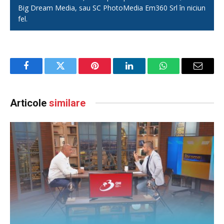
Big Dream Media, sau SC PhotoMedia Em360 Srl în niciun
fel.
Facebook
Twitter
Pinterest
LinkedIn
WhatsApp
Email
Articole
similare