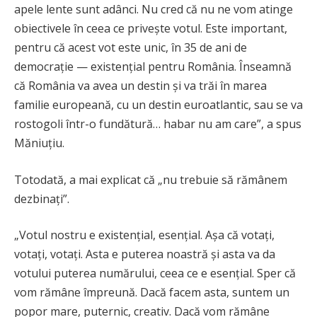
apele lente sunt adânci. Nu cred că nu ne vom atinge
obiectivele în ceea ce privește votul. Este important,
pentru că acest vot este unic, în 35 de ani de
democrație — existențial pentru România. Înseamnă
că România va avea un destin și va trăi în marea
familie europeană, cu un destin euroatlantic, sau se va
rostogoli într-o fundătură… habar nu am care”, a spus
Măniuțiu.
Totodată, a mai explicat că „nu trebuie să rămânem
dezbinați”.
„Votul nostru e existențial, esențial. Așa că votați,
votați, votați. Asta e puterea noastră și asta va da
votului puterea numărului, ceea ce e esențial. Sper că
vom rămâne împreună. Dacă facem asta, suntem un
popor mare, puternic, creativ. Dacă vom rămâne