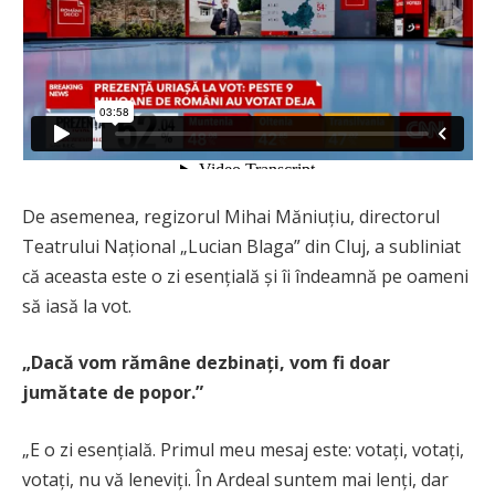
De asemenea, regizorul Mihai Măniuțiu, directorul
Teatrului Național „Lucian Blaga” din Cluj, a subliniat
că aceasta este o zi esențială și îi îndeamnă pe oameni
să iasă la vot.
„Dacă vom rămâne dezbinați, vom fi doar
jumătate de popor.”
„E o zi esențială. Primul meu mesaj este: votați, votați,
votați, nu vă leneviți. În Ardeal suntem mai lenți, dar