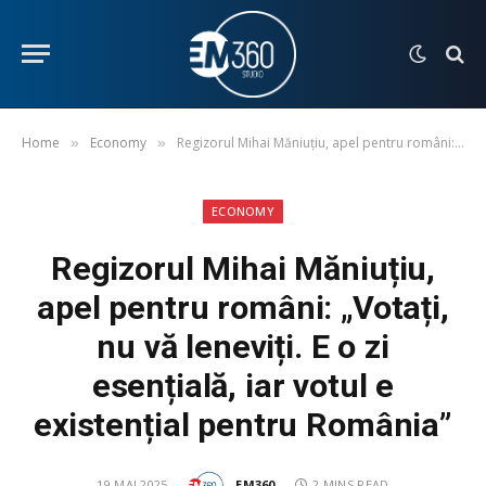
Home
Economy
Regizorul Mihai Măniuțiu, apel pentru români: „Votați, nu vă leneviți. E o zi esențială, iar votul e existențial pentru România”
»
»
ECONOMY
Regizorul Mihai Măniuțiu,
apel pentru români: „Votați,
nu vă leneviți. E o zi
esențială, iar votul e
existențial pentru România”
19 MAI 2025
EM360
2 MINS READ