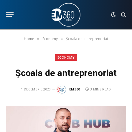
Home
Economy
Şcoala de antreprenoriat
»
»
ECONOMY
Şcoala de antreprenoriat
1 DECEMBRIE 2020
EM360
3 MINS READ