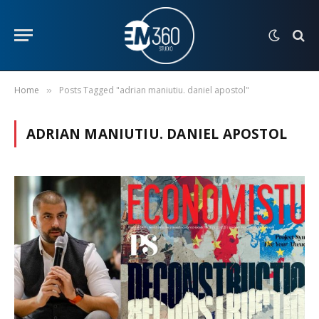
Home
Posts Tagged "adrian maniutiu. daniel apostol"
»
ADRIAN MANIUTIU. DANIEL APOSTOL