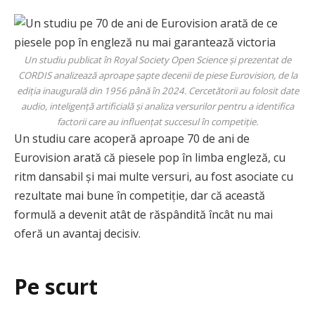
Un studiu publicat în Royal Society Open Science și prezentat de
CORDIS analizează aproape șapte decenii de piese Eurovision, de la
ediția inaugurală din 1956 până în 2024. Cercetătorii au folosit date
audio, inteligență artificială și analiza versurilor pentru a identifica
factorii care au influențat succesul în competiție.
Un studiu care acoperă aproape 70 de ani de
Eurovision arată că piesele pop în limba engleză, cu
ritm dansabil și mai multe versuri, au fost asociate cu
rezultate mai bune în competiție, dar că această
formulă a devenit atât de răspândită încât nu mai
oferă un avantaj decisiv.
Pe scurt