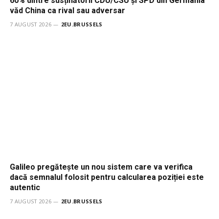
60% dintre susținătorii CDU/CSU și SPD din Germania
văd China ca rival sau adversar
7 AUGUST 2026
2EU.BRUSSELS
Galileo pregătește un nou sistem care va verifica
dacă semnalul folosit pentru calcularea poziției este
autentic
7 AUGUST 2026
2EU.BRUSSELS