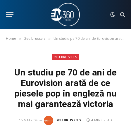
Home
2eu.brussels
Un studiu pe 70 de ani de Eurovision arată de ce piesele pop în engleză nu mai garantează victoria
»
»
2EU.BRUSSELS
Un studiu pe 70 de ani de
Eurovision arată de ce
piesele pop în engleză nu
mai garantează victoria
15 MAI 2026
2EU.BRUSSELS
4 MINS READ