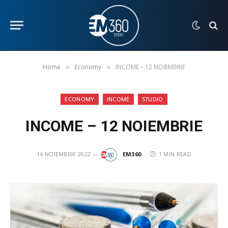
Home
Economy
INCOME – 12 NOIEMBRIE
»
»
ECONOMY
INCOME
STUDIO
INCOME – 12 NOIEMBRIE
14 NOIEMBRIE 2022
EM360
1 MIN READ