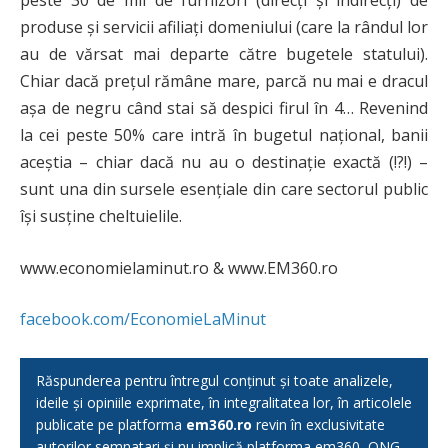
peste 30 de mii de furnizori (direcți și indirecți) de
produse și servicii afiliați domeniului (care la rândul lor
au de vărsat mai departe către bugetele statului).
Chiar dacă prețul rămâne mare, parcă nu mai e dracul
aşa de negru când stai să despici firul în 4… Revenind
la cei peste 50% care intră în bugetul naţional, banii
aceștia – chiar dacă nu au o destinaţie exactă (!?!) –
sunt una din sursele esențiale din care sectorul public
își susține cheltuielile.
www.economielaminut.ro & www.EM360.ro
facebook.com/EconomieLaMinut
Răspunderea pentru întregul conținut și toate analizele,
ideile și opiniile exprimate, în integralitatea lor, în articolele
publicate pe platforma
em360.ro
revin în exclusivitate
autorilor semnatari și nu implică platforma em360, ONG