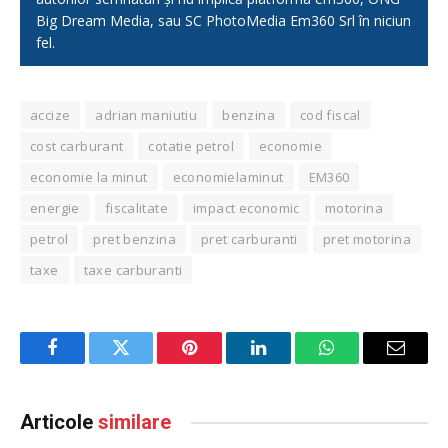
Big Dream Media, sau SC PhotoMedia Em360 Srl în niciun
fel.
accize
adrian maniutiu
benzina
cod fiscal
cost carburant
cotatie petrol
economie
economie la minut
economielaminut
EM360
energie
fiscalitate
impact economic
motorina
petrol
pret benzina
pret carburanti
pret motorina
taxe
taxe carburanti
Facebook
Twitter
Pinterest
LinkedIn
WhatsApp
Email
Articole
similare