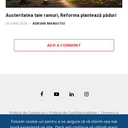
Austeritatea taie ramuri, Reforma plantează păduri
29 IUNIE 2026
ADRIAN MANIUTIU
ADD A COMMENT
Facebook
YouTube
LinkedIn
Instagram
Politica de Cookie-uri
|
Politica de Confidențialitate
|
Termeni și
Condiții
Folosim cookie-uri pentru a ne asigura că vă oferim cea mai
bună experiență pe site. Dacă veți continua să utilizați acest