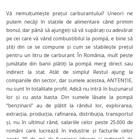
Vă nemulţumeşte preţul carburantului? Uneori ne
putem necăji în stațiile de alimentare când primim
bonul, dar până să ajungeţi să vă supărați cu adevărat
pe cei care vă vând combustibilul la pompă, e bine să
ştiţi din ce se compune și cum se stabilește prețul
pentru un litru de carburant. În România, mult peste
jumătate din banii plătiţi la pompă merg direct sau
indirect la stat. Atât de simplu! Restul ajung la
companiile din sector, dar sumele acestea, ANTENŢIE,
nu sunt în totalitate profit. Adică nu intră în buzunarul
lor şi cu asta basta. Din sumele lăsate la pompă
“benzinarii” au de plătit la rândul lor, explorarea,
extracția, producţia, rafinarea, distribuţia, transportul
şi, nu în ultimul rând, salariile celor peste 25.000 de
români care lucrează în industrie și facturile celor