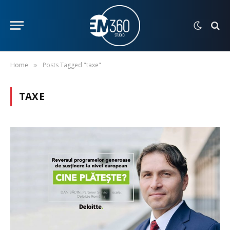
Home
Posts Tagged "taxe"
»
TAXE