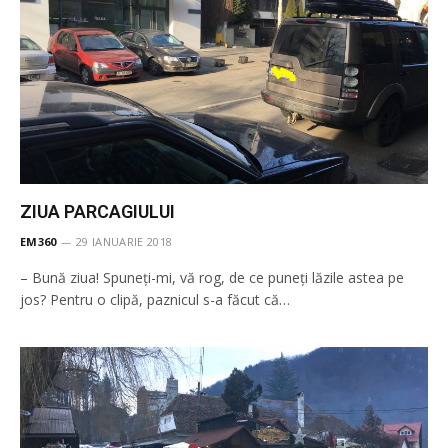
ZIUA PARCAGIULUI
EM360
29 IANUARIE 2018
– Bună ziua! Spuneți-mi, vă rog, de ce puneți lăzile astea pe
jos? Pentru o clipă, paznicul s-a făcut că…