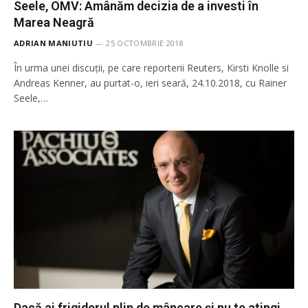
Seele, OMV: Amânăm decizia de a investi în
Marea Neagră
ADRIAN MANIUTIU
25 OCTOMBRIE 2018
În urma unei discuții, pe care reporterii Reuters, Kirsti Knolle si
Andreas Kenner, au purtat-o, ieri seară, 24.10.2018, cu Rainer
Seele,…
Dacă ai frigiderul plin de mâncare și nu te atingi