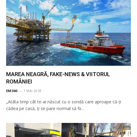
MAREA NEAGRĂ, FAKE-NEWS & VIITORUL
ROMÂNIEI
EM360
7 MAI 2018
„Atâta timp cât te-ai născut cu o sondă care aproape că-ți
cădea pe casă, ți se pare normal să fii…