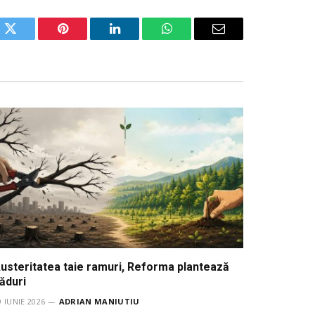
ok
Twitter
Pinterest
LinkedIn
WhatsApp
Email
usteritatea taie ramuri, Reforma plantează
ăduri
9 IUNIE 2026
ADRIAN MANIUTIU