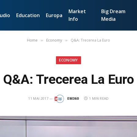
Market
Big Dream
udio
Education
Europa
Info
Media
Home
Economy
Q&A: Trecerea La Euro
»
»
ECONOMY
Q&A: Trecerea La Euro
11 MAI 2017
EM360
1 MIN READ