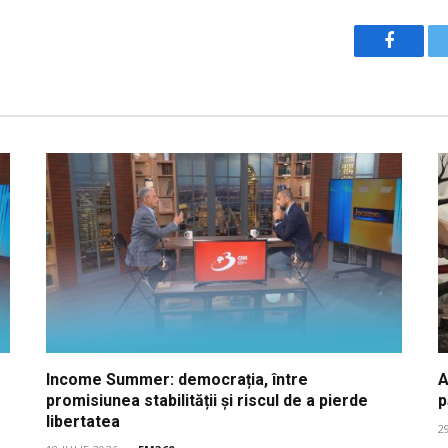
Facebo
Income Summer: democrația, între
A
promisiunea stabilității și riscul de a pierde
p
libertatea
2