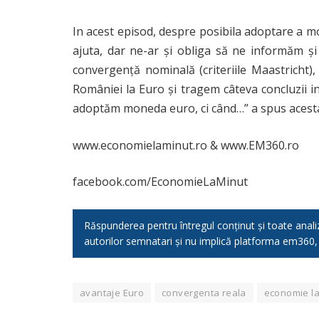
In acest episod, despre posibila adoptare a 
ajuta, dar ne-ar și obliga să ne informăm și 
convergență nominală (criteriile Maastricht),
României la Euro și tragem câteva concluzii 
adoptăm moneda euro, ci când…” a spus acesta 
www.economielaminut.ro & www.EM360.ro
facebook.com/EconomieLaMinut
Răspunderea pentru întregul conținut și toate analizel
autorilor semnatari și nu implică platforma em360
avantaje Euro
convergenta reala
economie la