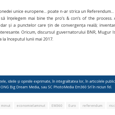
monedei unice europene… poate n-ar strica un Referendum… 
să înțelegem mai bine the pro’s & con’s of the process. Az
 dar și a punctelor care țin de convergența reală; inventar
interesante. Oricum, discursul guvernatorului BNR, Mugur I
la începutul lunii mai 2017.
e, ideile și opiniile exprimate, în integralitatea lor, în articolele pub
, ONG Big Dream Media, sau SC PhotoMedia Em360 Srl în niciun fel.
 minut
economielaminut
EM360
Euro
referendum
ris