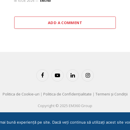
18 IULIE 2026
EM360
ADD A COMMENT
Facebook
YouTube
LinkedIn
Instagram
Politica de Cookie-uri
|
Politica de Confidențialitate
|
Termeni și Condiții
Copyright © 2025 EM360 Group
mai bună experiență pe site. Dacă veți continua să utilizați acest site 