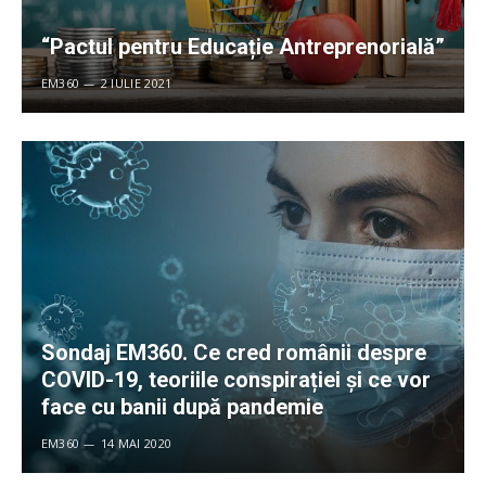
“Pactul pentru Educație Antreprenorială”
EM360
2 IULIE 2021
Sondaj EM360. Ce cred românii despre
COVID-19, teoriile conspirației și ce vor
face cu banii după pandemie
EM360
14 MAI 2020