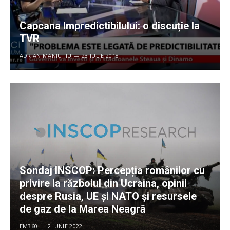
Capcana Impredictibilului: o discuție la
TVR
ADRIAN MANIUTIU
23 IULIE 2018
Sondaj INSCOP: Percepția românilor cu
privire la războiul din Ucraina, opinii
despre Rusia, UE și NATO și resursele
de gaz de la Marea Neagră
EM360
2 IUNIE 2022