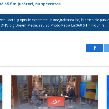
 să fim jucători, nu spectatori
e, ideile și opiniile exprimate, în integralitatea lor, în articolele pub
, ONG Big Dream Media, sau SC PhotoMedia Em360 Srl în niciun fel.
Facebo