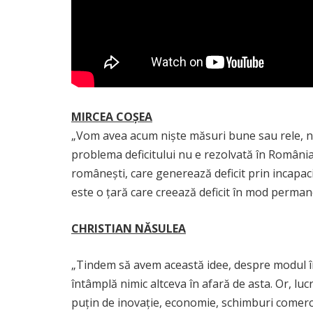
MIRCEA COȘEA
„Vom avea acum niște măsuri bune sau rele, nu c
problema deficitului nu e rezolvată în România
românești, care generează deficit prin incapac
este o țară care creează deficit în mod permanent
CHRISTIAN NĂSULEA
„Tindem să avem această idee, despre modul în
întâmplă nimic altceva în afară de asta. Or, luc
puțin de inovație, economie, schimburi comercia