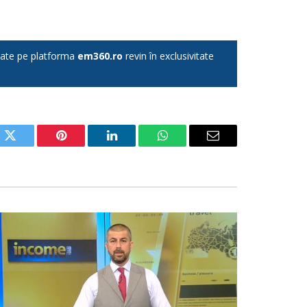
licate pe platforma
em360.ro
revin în exclusivitate
ok
Twitter
Pinterest
LinkedIn
WhatsApp
Email