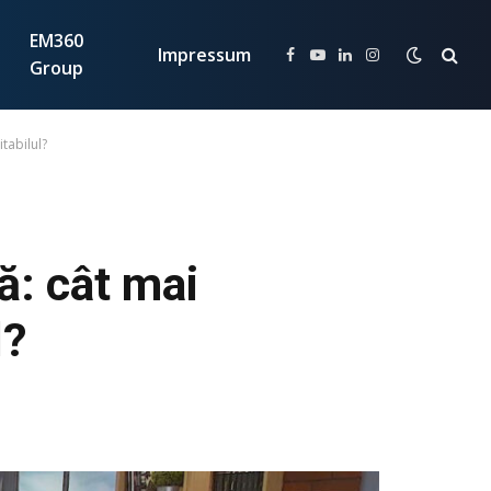
EM360
Impressum
Facebook
YouTube
LinkedIn
Instagram
Group
tabilul?
ă: cât mai
l?