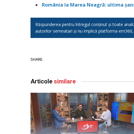
România la Marea Neagră: ultima șansă
Răspunderea pentru întregul conținut și toate analizel
autorilor semnatari și nu implică platforma em360
SHARE.
Articole
similare