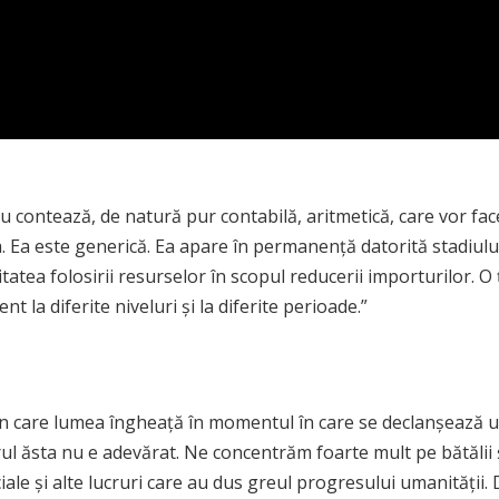
ontează, de natură pur contabilă, aritmetică, care vor face î
. Ea este generică. Ea apare în permanență datorită stadiului
itatea folosirii resurselor în scopul reducerii importurilor.
 la diferite niveluri și la diferite perioade.”
 care lumea îngheață în momentul în care se declanșează un 
rul ăsta nu e adevărat. Ne concentrăm foarte mult pe bătălii ș
le și alte lucruri care au dus greul progresului umanității. D