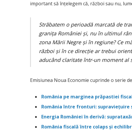
important să înțelegem că, război sau nu, lu
Străbatem o perioadă marcată de trans
granița României și, nu în ultimul rân
zona Mării Negre și în regiune? Ce m
război și în ce direcție ar trebui orie
aducând claritate într-un moment al 
Emisiunea Noua Economie cuprinde o serie de d
România pe marginea prăpastiei fiscal
România între fronturi: supraviețuire 
Energia României în derivă: suprataxăm
România fiscală între colaps și echilib