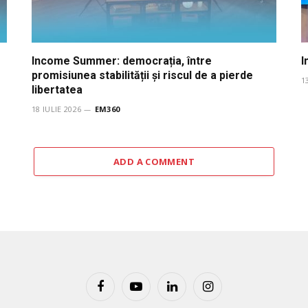
Income Summer: democrația, între
I
promisiunea stabilității și riscul de a pierde
1
libertatea
18 IULIE 2026
EM360
ADD A COMMENT
Facebook
YouTube
LinkedIn
Instagram