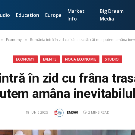
Market
Big Dream
udio
Education
Europa
Info
Media
Economy
România intră în zid cu frâna trasă: cât mai putem amâna inevi
»
»
ECONOMY
EVENTS
NOUA ECONOMIE
STUDIO
ntră în zid cu frâna tras
utem amâna inevitabilu
18 IUNIE 2025
EM360
2 MINS READ