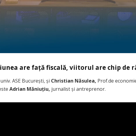
ea are față fiscală, viitorul are chip de r
univ. ASE București, și
Christian Năsulea,
Prof.de economie
 este
Adrian Măniuțiu,
jurnalist și antreprenor.