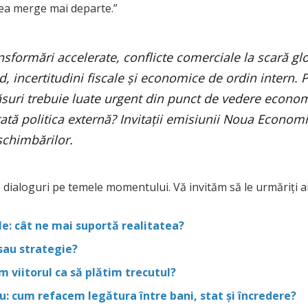
mea merge mai departe.”
formări accelerate, conflicte comerciale la scară glo
d, incertitudini fiscale și economice de ordin intern.
ăsuri trebuie luate urgent din punct de vedere econo
ntată politica externă? Invitații emisiunii Noua Econom
schimbărilor.
ialoguri pe temele momentului. Vă invităm să le urmăriți ai
e: cât ne mai suportă realitatea?
sau strategie?
 viitorul ca să plătim trecutul?
ru: cum refacem legătura între bani, stat și încredere?