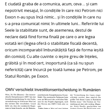
E ciudată graba de a comunica, acum, ceva … și cam
nepotrivit mesajul, în condițiile în care nici Petrom nici
Exxon n-au spus încă nimic… și în condițiile în care nu
s-a prea comunicat nimic în ultimele luni… Referirile lui
Seele la stabilitate sunt, de asemenea, destul de
neclare dată fiind forma finală pe care o are legea
votată ieri (legea oferă o stabilitate fiscală decentă,
oricum incomparabil îmbunătățită față de forma ieșită
din comisii). Cu alte cuvinte: o ieșire greu de înțeles,
grăbită și în mod cert, inoportună (ca să nu spun
nefericită) care încurcă pe toată lumea: pe Petrom, pe
Statul Român, pe Exxon.