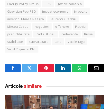
Energy Policy Group
EPG
gaz de romania
Georgian Pop PSD
impact economic
impozite
investitii Marea Neagra
Laurentiu Pachiu
Mircea Cosea
negocieri
offshore
Pachiu
predictibilitate
Radu DUdau
redevente
Rusia
stabilitate
suprataxare
taxe
Vasile Iuga
Virgil Popescu PNL
Facebook
Twitter
Pinterest
LinkedIn
WhatsApp
Email
Articole
similare