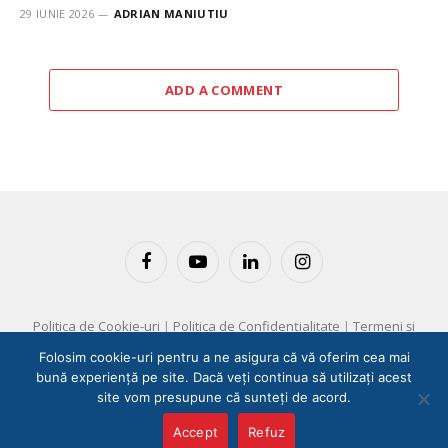
29 IUNIE 2026
ADRIAN MANIUTIU
ADD A COMMENT
Facebook
YouTube
LinkedIn
Instagram
Politica de Cookie-uri
|
Politica de Confidențialitate
|
Termeni și
Condiții
Folosim cookie-uri pentru a ne asigura că vă oferim cea mai
bună experiență pe site. Dacă veți continua să utilizați acest
Copyright © 2025 EM360 Group
site vom presupune că sunteți de acord.
Accept
Refuz