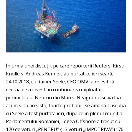
În urma unei discuții, pe care reporterii Reuters, Kirsti
Knolle si Andreas Kenner, au purtat-o, ieri seară,
24.10.2018, cu Rainer Seele, CEO OMV, a reieșit că
decizia de a investi în continuarea exploatării
perimetrului Neptun din Marea Neagră nu se va lua
acum și că aceasta, foarte probabil, se amână. Discuția
cu Seele a fost purtată ieri, după ce în plenul reunit al
Parlamentului României, Legea Offshore a trecut cu
170 de voturi „PENTRU” și 3 voturi „ÎMPOTRIVĂ” (176