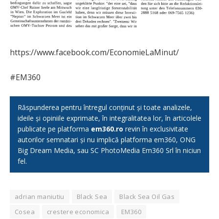
https://www.facebook.com/EconomieLaMinut/
#EM360
Răspunderea pentru întregul conținut și toate analizele,
ideile și opiniile exprimate, în integralitatea lor, în articolele
publicate pe platforma
em360.ro
revin în exclusivitate
autorilor semnatari și nu implică platforma em360, ONG
Big Dream Media, sau SC PhotoMedia Em360 Srl în niciun
fel.
adrian maniutiu
Black Sea
Black Sea Oil Gas
Cosea
crestere economica
EM360