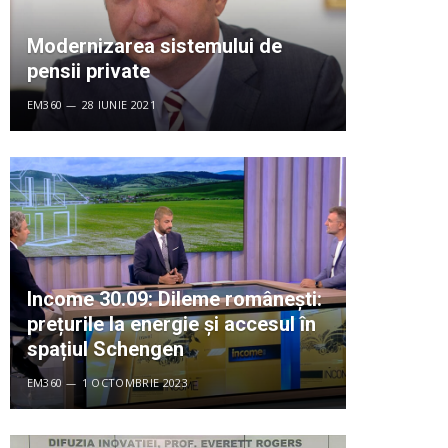
Modernizarea sistemului de
pensii private
EM360
28 IUNIE 2021
Income 30.09: Dileme românești:
prețurile la energie și accesul în
spațiul Schengen
EM360
1 OCTOMBRIE 2023