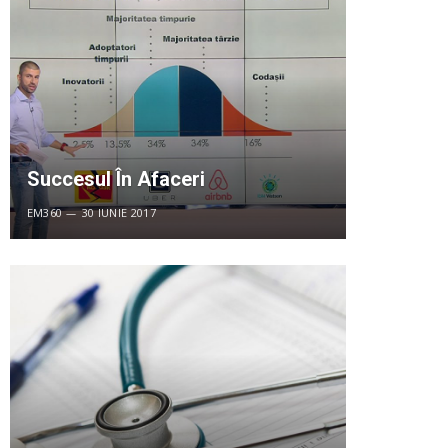
Succesul În Afaceri
EM360
30 IUNIE 2017