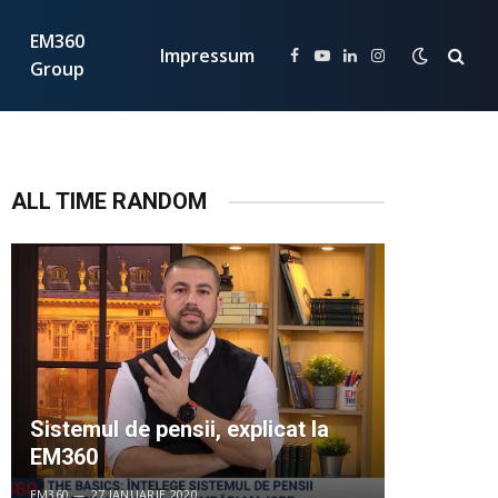
EM360
Impressum
Facebook
YouTube
LinkedIn
Instagram
Group
ALL TIME RANDOM
Sistemul de pensii, explicat la
EM360
EM360
27 IANUARIE 2020